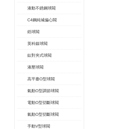
液動不銹鋼球閥
C4鋼純堿偏心閥
鋯球閥
英科鎳球閥
鈦對夾式球閥
液壓球閥
高平臺O型球閥
氣動O型調節球閥
電動O型切斷球閥
氣動O型切斷球閥
手動V型球閥