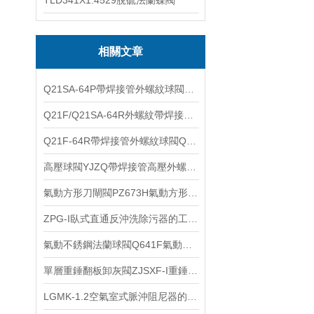
TLD341X1.4529脫硫法蘭蝶閥
相關文章
Q21SA-64P帶焊接管外螺紋球閥Q21F-64R一邊焊接管一邊M20*外螺紋球閥的特點
Q21F/Q21SA-64R外螺紋帶焊接管球閥一側焊接管一側可連接M20*1.5內螺紋接頭
Q21F-64R帶焊接管外螺紋球閥Q21SA-64R一頭焊接管一頭M20*1.5外螺紋球閥參數
高壓球閥YJZQ帶焊接管高壓外螺紋球閥加氣站高壓可拆卸焊接球閥規格參數
氣動方形刀閘閥PZ673H氣動方形插板閥PZ673Y氣動方形閘板閥特點
ZPG-I臥式直通反沖洗除污器的工作原理
氣動不銹鋼法蘭球閥Q641F氣動不銹鋼球閥的技術參數
單層重錘翻板卸灰閥ZJSXF-I重錘式鎖氣卸灰閥重錘式鎖風翻板閥的特點
LGMK-1.2空氣室式脈沖阻尼器的性能特點