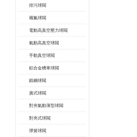
排污球閥
襯氟球閥
電動高真空壓力球閥
氣動高真空球閥
手動真空球閥
鋁合金槽車球閥
鍛鋼球閥
廣式球閥
對夾氣動薄型球閥
對夾式球閥
彈簧球閥