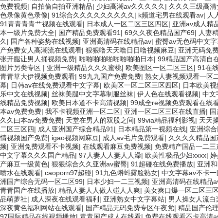
免费视频
|
自拍偷自拍亚洲精品
|
少妇高潮av久久久久久
|
久久久三级高清
色录像黄色录像
|
91综合久久久久久久久久久
|
k频道宅男在线观看av
|
人
91青青青青艹视频在线观看
|
日本成人一区二区三区四区
|
亚洲av成人精
本一级片免费大全
|
国产精品免费观看91
|
69久久夜色精品国产69
|
人妻
久
|
国产各种姿势在线视频
|
亚洲高清码在线精品av
|
蜜臀av无色码中文
产免费女人高潮流在线观看
|
狠狠噜天天噜日日噜视频麻豆
|
亚洲无码免
张开腿让男人捅视频免费
|
啪啪啪啪啪啪啪啪啪日本
|
99精品国产高清自
图片另类专区
|
亚洲一级精品久久久蜜桃
|
欧美图区一区二区三区
|
91在
青青草大伊视频免费观看
|
99九九国产免费免费
|
熟女人妻视频观看一区
幕
|
日韩av在线免费观看中文字幕
|
欧美区一区二区三区四区
|
日本欧美视
乐中文在线视频
|
丝袜美腿中文字幕制服丝袜
|
伊人色在线观看视频
|
中文
线精品免费视频
|
欧美日本道不卡高清视频
|
99成全re视频免费观看在线
本av免费免费
|
我不卡视频亚洲一区二区
|
亚洲一区二区三区在线直播
|
国
久久曰本av免费免费
|
天堂在男人的双股之间
|
99via精品福利影视
|
天天
二区三区四
|
成人亚洲国产综合精品91
|
日本精品第一视频在线
|
亚洲综合
情视频国产免费
|
igao视频网麻豆
|
成人av毛片免费观看
|
久久久久精品国
频
|
亚洲免费观看不卡视频
|
在线观看麻豆免费视频
|
免费精产国品一二三
中文字幕久久久国产精品
|
97人妻人人妻人人澡
|
欧美性极品少妇xxxx
|
婷
产麻豆一级黄色
|
狠狠综合久久亚洲av蜜臀
|
91超碰在线免费播放
|
亚洲和
喷水在线观看
|
caoporn97超碰
|
91九色蝌蚪露脸熟女
|
中文字幕av不卡
洲国产综合无码一区二区99
|
日本少妇一二三视频
|
亚洲高清码在线精品a
青青国产在线播放
|
精品人妻人人做人碰人人爽
|
美女爽口爆一区二区三
品萌萝社
|
成人深夜在线观看福利
|
亚洲熟女中文字幕站
|
男人操女人流白
深夜黄色福利网站在线观看
|
国产精品无码免费专区午夜党
|
精品国产伦理
97国际精品在线视频播放
|
青青国产成人在线看
|
免费在线观看不卡高清a