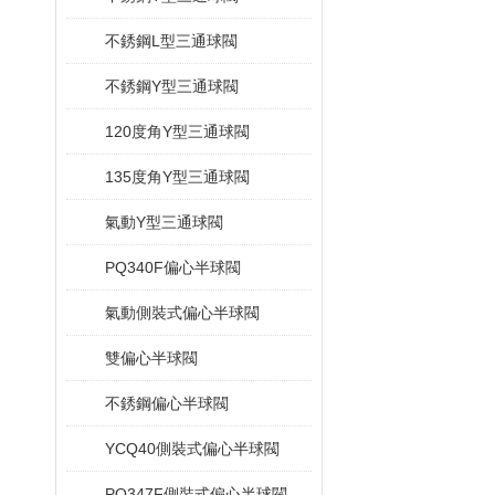
不銹鋼L型三通球閥
不銹鋼Y型三通球閥
120度角Y型三通球閥
135度角Y型三通球閥
氣動Y型三通球閥
PQ340F偏心半球閥
氣動側裝式偏心半球閥
雙偏心半球閥
不銹鋼偏心半球閥
YCQ40側裝式偏心半球閥
PQ347F側裝式偏心半球閥