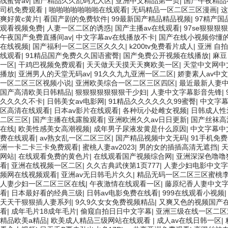
线蜜臀av
|
国产精品久久乱码无人区
|
亚洲中文精品第一页
|
国产午夜精品
司机免费观看
|
啪啪啪啪啪啪啪在线观看
|
无码精品一区二区三区漫画
|
这
爽好黄c黄片
|
看国产剧的免费软件
|
99最新国产精品精品视频
|
97精产国
观看视频免费
|
人妻一区二区的诱惑
|
国产主播av在线观看
|
97se狠狠狠
午夜国产免费直播间av
|
中文字幕av在线播放不卡
|
国产在线小视频你懂
在线视频
|
国产福利一区二区三区久久久
|
k200tv免费看片成人
|
亚洲 自拍
线观看
|
91精品国产免费久久国语蜜臀
|
国产免费公开视频在线播放
|
麻豆
一区
|
干鸡巴视频免费观看
|
天天做天天摸天天爽欧美一区
|
天堂中文网中
播放
|
亚洲男人的天堂无码av
|
91久久九九亚洲一区二区
|
娇妻素人av中
一区二区三区视频小说
|
亚洲欧美综合一区二区三区四区
|
最近最新人妻
国产高清欧美日韩精品
|
狠狠狠狠狠狠狠干少妇
|
人妻中文字幕影音先锋
|
久久久久不卡
|
日韩美女av电影网
|
91精品久久久久久久99蜜臀
|
中文字
区高清在线观看
|
日本av影片在线观看
|
各种玩小处雌女视频
|
日韩成人性
二区三区
|
国产主播在线露脸观看
|
亚洲欧洲久久av日日更新
|
国产丝袜高
在线
|
欧美性感美女高潮视频
|
成年男子尿液发黄是什么原因
|
中文字幕中
费在线观看
|
av熟女乱一区二区三区
|
国产精品视频中文无码
|
91手机免
洲一卡二卡三卡免费观看
|
蜜桃人妻av2023
|
男的女的插插高清无遮挡
|
网站
|
在线观看免费的黄色片
|
在线观看国产视频综合网
|
亚洲深深色噜噜
看
|
亚洲在线视频一区二区
|
久久古典武侠第1页777
|
人妻少妇电影中文字
频网在线视频观看
|
亚洲av无日韩毛片久久
|
精品无码一区二区三区蜜桃
人妻少妇一区二区三区在线
|
午夜激情在线观看一区
|
藤原纪香人妻中文
看
|
日本最好看的经典三级
|
日韩av电影免费在线看
|
999在线观看小视频
天天干狠狠插人妻系列
|
9久9久女女免费视频精品
|
又爽又色的视频国产
看
|
成年毛片18成年毛片
|
偷窥自拍日日中文字幕
|
亚洲三级在线一区二区
精品欧美a精品
|
欧美成人精品三级网站在线观看
|
成人av在线日韩一区
|