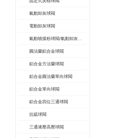
固定式美標球閥
氣動卸灰球閥
電動卸灰球閥
氣動噴煤粉球閥/氣動卸灰球閥
圓法蘭鋁合金球閥
鋁合金方法蘭球閥
鋁合金圓法蘭單向球閥
鋁合金單向球閥
鋁合金四位三通球閥
抗硫球閥
三通液壓高壓球閥