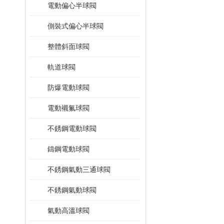
電動偏心半球閥
側裝式偏心半球閥
整體斜面球閥
軌道球閥
防爆電動球閥
電動襯氟球閥
不銹鋼電動球閥
鑄鋼電動球閥
不銹鋼氣動三通球閥
不銹鋼氣動球閥
氣動高溫球閥