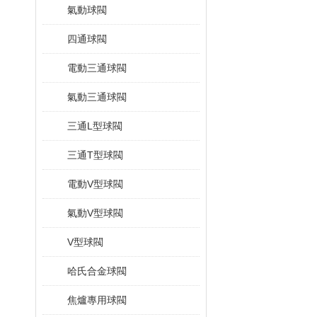
氣動球閥
四通球閥
電動三通球閥
氣動三通球閥
三通L型球閥
三通T型球閥
電動V型球閥
氣動V型球閥
V型球閥
哈氏合金球閥
焦爐專用球閥