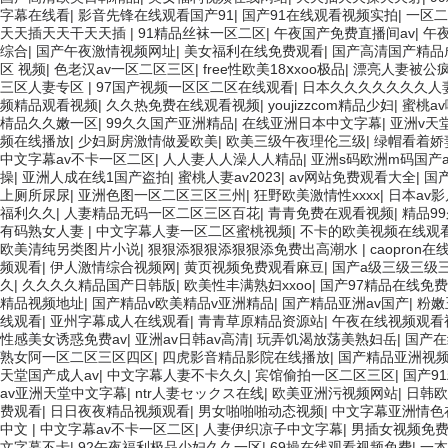
字幕在线看
|
影音先锋在线观看国产91
|
国产91在线观看视频实拍
|
一区二
天天插天天干天天插
|
91精品丝袜一区二区
|
午夜国产免费直播间av
|
午
综合
|
国产午夜激情视频网址
|
美女福利在线免费观看
|
国产高清国产精品
区 视频
|
色老汉av一区二区三区
|
free性欧美18ⅹxoo极品
|
漂亮人妻被公
三区人妻专区
|
97国产视频一区区二区在线观看
|
日本久久久久久久久人
频精品观看视频
|
久久热免费在线观看视频
|
youjizzcom精品少妇
|
蜜桃a
棈品久久嫩一区
|
99久久国产亚洲精品
|
在线亚洲日本中文字幕
|
亚洲v天堂
频在线播放
|
少妇厨房激情做爰欧美
|
欧美三级午夜理伦三级
|
绿帽看着娇
中文字幕av不卡一区二区
|
人人妻人人澡人人精品
|
亚洲s码欧洲m码国产a
操
|
亚洲人成在线1国产盗拍
|
蜜桃人妻av2023
|
av网站免费观看大全
|
国
上厕所尿尿
|
亚洲色图一区二区三区三州
|
狂野欧美激情性xxxx
|
日本av
福利久久
|
人妻精品无码一区二区三区百花
|
青青免费在观看视频
|
精品9
有码熟女人妻
|
中文字幕人妻一区二区蜜桃视频
|
不卡的欧美视频在线观
欧美清纯另类图片小说
|
狠狠添狠狠添狠狠添免费出高潮水
|
caopron
频观看
|
伊人激情综合视频网
|
黄页视频免费观看麻豆
|
国产a级三级三级
久
|
久久久久精品国产日韩版
|
欧美性丰满熟妇xxoo
|
国产97精品在线免
精品视频地址
|
国产精品v欧美精品v亚洲精品
|
国产精品亚洲av国产
|
粉嫩
线观看
|
亚州字幕成人在线观看
|
青青草原精品资源站
|
午夜在线视频观看
性感美女诱惑免费av
|
亚洲av日韩av高清
|
玩弄饥渴放荡美熟妇岳
|
国产在
熟女阿一区二区三区四区
|
四虎影音精品影院在线播放
|
国产精品亚洲视
天堂国产成人av
|
中文字幕人妻不卡久久
|
宾馆偷拍一区二区三区
|
国产9
av亚洲天堂中文字幕
|
ntr人妻セックス在线
|
欧美亚洲污视频网站
|
日韩
费观看
|
日日夜夜精品视频观看
|
男女啪啪啪动态视频
|
中文字幕亚洲情色
中文
|
中文字幕av不卡一区二区
|
人妻伊织凉子中文字幕
|
男插女视频免
文字幕不卡
|
92午夜福利极品少妇久久一区
|
69操在线观看视频免费
|
一本