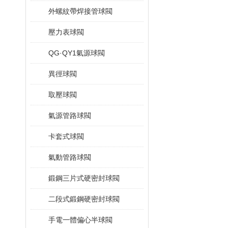
外螺紋帶焊接管球閥
壓力表球閥
QG·QY1氣源球閥
異徑球閥
取壓球閥
氣源管路球閥
卡套式球閥
氣動管路球閥
鍛鋼三片式硬密封球閥
二段式鍛鋼硬密封球閥
手電一體偏心半球閥