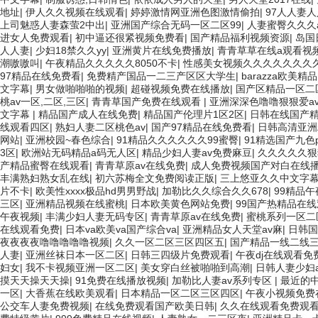
地址
|
伊人久久视频在线观看
|
婷婷激情网亚洲色图激情偷拍
|
97人人妻
上司魅惑人妻森萤2中出
|
亚洲国产综合无码一区二区99
|
人妻蜜臀久久久
进女人免费观看
|
初中逼还很紧视频免费看
|
国产精品福利视频资源
|
岛国
人人妻
|
少妇18禁久久yy
|
亚洲黄片在线免费播放
|
青青草草在线a观看视
潮嗷嗷叫
|
午夜精品久久久久久8050不卡
|
性感美女视频久久久久久久久
97精品在线免费看
|
免费精产国品一二三产区区大学生
|
barazza欧美精品
文字幕
|
男女做啪啪啪的视频
|
超碰视频免费在线播放
|
国产区精品一区二
桃av一区,二区,三区
|
青青草国产免费在线观看
|
亚洲深深色噜噜狠狠爱a
文字幕
|
精品国产成人在线免费
|
精品国产伦理片1区2区
|
日韩在线国产
线观看四区
|
熟妇人妻二区桃色av
|
国产97精品在线免费看
|
日韩高清亚洲
网站
|
亚洲校园~春色综合
|
91精品久久久久久久99蜜臀
|
91精选国产九色p
3区
|
欧洲站无码精品a码无人区
|
精品少妇人妻av免费麻豆
|
久久久久久狠
产精品蜜臀在线观看
|
青青草原av在线免费
|
成人免费视频国产对白在线
丰满熟妇熟女乱在线
|
初六苏梅全文免费阅读正版
|
三上悠亚久久中文字
片不卡
|
欧美性xxxx极品hd男男野战
|
加勒比久久综合久久678
|
99精品
三区
|
亚洲精品视频在线蜜桃
|
日本欧美黄色网站免费
|
99国产热精品在
午夜视频
|
丰满少妇人妻无码专区
|
青青草原av在线免费
|
蜜桃系列一区二
在线观看免费
|
日本va欧美va国产综合va
|
亚洲精品女人天堂av麻
|
日韩国
夜夜夜夜噜噜噜噜噜视频
|
久久一区二区三区四区五
|
国产精品一线二线
人妻
|
亚洲丝袜日本一区二区
|
日韩三四级片免费观看
|
午夜dj在线观看免
妇女
|
我不卡视频亚洲一区二区
|
美女穿白丝被啪啪到高潮
|
日韩人妻少妇
摸天天操天天操
|
91免费在线播放视频
|
加勒比人妻av系列专区
|
最近的
一区
|
大香蕉在线欧美观看
|
日本精品一区二区三区四区
|
午夜小视频免费
公交车人妻免费视频
|
在线免费观看国产欧美日韩
|
久久在线观看免费观