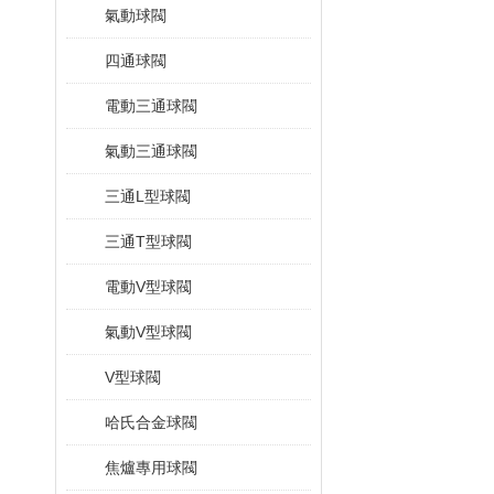
氣動球閥
四通球閥
電動三通球閥
氣動三通球閥
三通L型球閥
三通T型球閥
電動V型球閥
氣動V型球閥
V型球閥
哈氏合金球閥
焦爐專用球閥