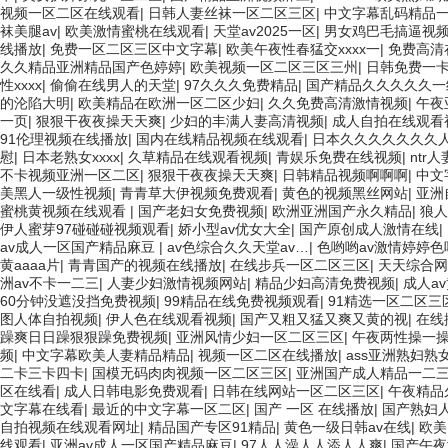
视频一区二区在线观看
|
日韩人妻丝袜一区二区三区
|
中文字幕乱码精品
袜美腿av
|
欧美激情蜜桃在线观看
|
天堂av2025一区
|
男女鸡巴毛搞逼视
线播放
|
免费一区二区三区中文字幕
|
欧美午夜性春猛交xxxx一
|
免费高清
久久精品亚洲精品国产色婷婷
|
欧美视频一区二区三区三州
|
日韩免费一
性xxxx
|
偷偷在线男人的天堂
|
97久久久免费精品
|
国产精品久久久久久一
的沦陷大明
|
欧美精品在欧洲一区二区少妇
|
久久免费高清激情视频
|
午夜
一页
|
狠狠干夜夜操天天爽
|
少妇的丰满人妻高清视频
|
成人自拍在线观看
91伦理视频在线播放
|
国内在线精品视频在线观看
|
日本久久久久久久久
慰
|
日本老熟女xxxx
|
久草精品在线观看视频
|
青娱乐免费在线视频
|
ntr
不卡视频亚洲一区二区
|
狠狠干夜夜操天天爽
|
日韩精品视频啊啊啊
|
中文
美黑人一级性视频
|
青青草大伊视频免费观看
|
黄色的视频黑丝网站
|
亚洲
蜜桃黄视频在线观看
|
国产老妇女免费视频
|
欧洲亚洲国产永久精品
|
狼人
伊人蜜芽97碰碰碰视频观看
|
娇小型av优女大全
|
国产原创成人激情在线
|
av成人一区国产精品麻豆
|
av色综合久久天堂av…
|
色哟哟av激情婷婷色
黄aaaa片
|
青青国产的视频在线播放
|
在线步兵一区二区三区
|
天天综合网
洲av不卡一二三
|
人妻少妇激情视频网站
|
精品少妇高清免费视频
|
成人a
60分钟没遮没挡免费视频
|
99精品在线免费视频观看
|
91精选一区二区三
图人体自拍视频
|
伊人色在线观看视频
|
国产又粗又猛又爽又黄的视
|
在线
躁爽日日躁狠狠躁免费视频
|
亚洲风情少妇一区二区三区
|
午夜两性操一
频
|
中文字幕欧美人妻精品精品
|
视频一区二区在线播放
|
ass亚洲熟妇熟女p
二卡三卡四卡
|
国模无码肉肉视频一区二区三区
|
亚洲国产成人精品一二
区在线看
|
成人日韩电影免费观看
|
日韩在线网站一区二区三区
|
午夜精品
文字幕在线看
|
最近的中文字幕一区二区
|
国产 一区 在线播放
|
国产熟妇人
自拍视频在线观看网址
|
精品国产专区91精品
|
黄色一级日韩av在线
|
欧美
线观看
|
亚洲av成人一区国产精品麻豆
|
97人人澡人人添人人爽
|
国产午夜