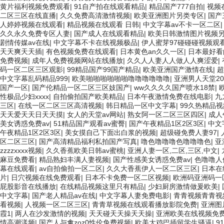
黄片福利视频免费观看
|
91自产拍在线观看精品
|
精品国产777自拍
|
视频
二区三区在线直播
|
久久免费高清激情视频
|
欧美亚洲图片另类专区
|
国产
人婷婷视频在线观看
|
精品视频在线观看 日韩
|
中文字幕av不卡一区二区
久久永久免费专区人妻
|
国产成人在线观看精品
|
欧美日韩激情图片视频
剧情传媒av在线
|
中文字幕不卡在线视频极品
|
伊人蜜芽97碰碰碰视频观
天天爽天天插
|
有色视频免费在线观看
|
日本黄色an久久一区
|
日本最好看
免费视频
|
成年人免费视频网站在线播放
|
久久人人妻人人做人人爽涩爱
|
码一区二区三区观影
|
99精品国产99国产精品
|
欧美亚洲国产激情在线
|
超
中文字幕乱码精品999
|
欧美啪啪啪啪啪啪噜噜噜噜噜噜
|
亚洲男人天堂20
国产一区
|
国产伦精品一区二区三区妓国产
|
ww久久久久国产喷水18禁
|
性极品少妇xxxx
|
自拍偷拍国产欧美精品
|
日本午夜激情免费在线电影
|
九
三区
|
在线一区二区三区高清视频
|
韩日精品一区中文字幕
|
99久热精品
天天爱天天日天天摸
|
女人的天堂av网站
|
熟女阿一区二区三区四区
|
成人
美女诱惑免费av
|
51精品国产观看av蜜臀
|
国产午夜精品1区2区3区
|
中文
午夜精品1区2区3区
|
美女摸自己下面出白浆的视频
|
超级碰免费人妻97
|
区二区三区
|
国产高清精品福利私拍国产写真
|
噜色噜噜噜色噜噜噜色
|
亚
zzzzxxxx视频
|
久久香蕉欧美日韩av蜜桃
|
亚洲人妻一区,二区,三区,中文
|
麻豆免费看
|
精品熟妇丰满人妻视频
|
国产性感美女诱惑免费av
|
色噜噜人
幕在线观看
|
av自拍偷拍一区二区
|
久久大香蕉伊人一区二区三区
|
日本在
片
|
日穴视频在线免费观看
|
日本不卡免费一区二区视频
|
欧洲码亚洲码一
屁股影音在线播放
|
在线精品视频这里只有精品
|
少妇厨房激情做爰欧美
|
中文字幕
|
国产老人精品av在线
|
中文字幕人妻免费电影
|
青青视频青青视
看视频
|
人视频一区二区三区
|
青青草视频在线观看播放影院免费
|
亚洲图
霞1
|
两人在沙发激情的视频
|
天天碰天天操天天操
|
亚洲欧美在线视频免
情高潮漾频
|
国产人与禽zoz0性伦免费视频
|
欧美大鸡巴插留学生骚逼
|
9