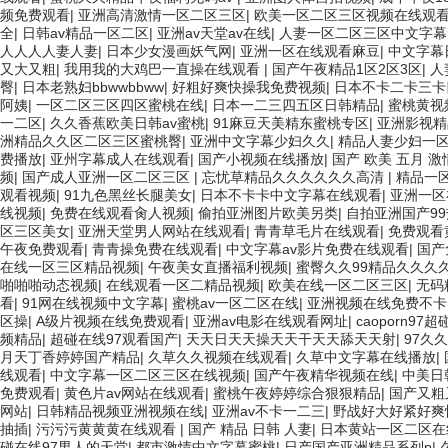
频免费观看
|
亚洲高清激情一区二区三区
|
欧美一区二区三区视频在线观
全
|
日韩av精品一区二区
|
亚洲av天堂av在线
|
人妻一区二区三区中文字
人人人人妻人妻
|
日本少女漫画妖气网
|
亚洲一区在线观看麻豆
|
中文字幕
又大又粗
|
我用我的大鸡巴一直操在线观看
|
国产午夜精品1区2区3区
|
人
臀
|
日本老熟妇bbwwbbww
|
好粗好爽快操我免费视频
|
日本不卡二卡三卡
阿姨
|
一区二区三区四区蜜桃在线
|
日本一二三四五区日韩精品
|
蜜桃黄视
一二区
|
久久香蕉欧美日韩av蜜桃
|
91麻豆天美精东蜜桃专区
|
亚洲影视精
洲精品久久区二区三区蜜桃臀
|
亚洲中文字幕少妇久久
|
精品人妻少妇一
费播放
|
亚州字幕成人在线观看
|
国产小视频在线播放
|
国产 欧美 五月 激
频
|
国产成人亚洲一区二区三区
|
忘忧草精品久久久久久久高清
|
精品一
观看视频
|
91九色黑丝长腿美女
|
日本不卡卡中文字幕在线观看
|
亚洲一区
线视频
|
免费在线观看肏人视频
|
偷拍亚洲图片欧美另类
|
自拍亚洲国产99
区三区美女
|
亚洲天堂男人网站在线观看
|
青青草毛片在线观看
|
免费观看
午夜免费观看
|
青青操免费在线观看
|
中文字幕av影片免费在线观看
|
国产
在线一区三区精品视频
|
午夜美女直播福利视频
|
蜜臀久久99精品久久久
啪啪啪动态视频
|
在线观看一区二精品视频
|
欧美在线一区二区三区
|
无码
看
|
91网在线视频中文字幕
|
蜜桃av一区二区在线
|
亚洲视频在线免费不卡
区操
|
A级片视频在线免费观看
|
亚洲av电影在线观看网址
|
caoporn97超
频精品
|
超碰在线97观看国产
|
天天日天天操天天干天天舔天天射
|
97久
月天丁香婷婷国产精品
|
久草久久视频在线观看
|
久草中文字幕在线播放
|
线观看
|
中文字幕一区二区三区在线视频
|
国产午夜精华视频在线
|
中美日
免费观看
|
黄色片av网站在线观看
|
蜜桃午夜婷婷综合狠狠精品
|
国产又粗
网站
|
日韩精品视频亚洲视频在线
|
亚洲av不卡一二三
|
野战好大好紧好爽
抽插
|
污污污黄黄黄在线观看
|
国产 精品 日韩 人妻
|
日本黄站一区二区在
碰在线97男人的天堂
|
都市激情中文字幕蜜桃
|
日产国产亚洲精品系列p
|