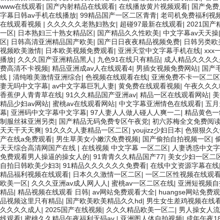
www在线观看
|
国产内射精品在线观看
|
在线播放黄片视频观看
|
国产免费
字幕日韩av手机在线播放
|
99精品国产一区二区青青
|
老司机免费福利视
在线观看视频
|
久久久久久老熟妇熟女
|
超碰97最新在线观看
|
2021国
一区
|
日本熟妇三十熟女精品区
|
国产精品久久性欧美
|
中文字幕av天天操
区
|
日韩高清亚洲精品国产欧美
|
国产日日夜夜精品视频免费
|
日韩另类欧
视频欧美激情
|
日本欧美视频免费观看
|
亚洲天堂中文字幕手机在线
|
xx
播放
|
久久久国产亚洲精品黑人
|
九色91在线只有精品
|
成人精品久久久久
费高清不卡视频
|
精品亚洲成av人在线观看4
|
男插女视频免费网站
|
国产
线
|
清纯唯美激情亚洲综合
|
色视频在线观看在线
|
亚洲免费不卡一区二区
妻无吗中文字幕
|
av中文字幕巨乳人妻
|
黄免费在线观看视频
|
午夜久久久
香蕉伊人青青草在线
|
91久久精品国产亚洲av
|
精品一区在线观看网站
|
美
精品少妇av网站
|
蜜桃av在线观看网站
|
中文字幕亚洲情色在线观看
|
五月
幕
|
亚洲码中文字幕中文字幕
|
97人妻人人做人碰人人爽一二
|
精品黄色一
制服丝袜亚洲另类
|
国产精品无码免费专区午夜党
|
初六苏梅全文免费阅
天天干天天爽
|
91久久久人妻精品一区二区
|
youjizz少妇日本
|
色狠狠久久
产在线a免费观看
|
男生草美女小嫩泬免费视频
|
国产偷拍自拍视频一区
|
偷
天天综合高清网国产在线
|
在线视频 中文字幕 一区二区
|
人妻诱惑中文字
免费观看男人操逼的操女人的
|
91青青久久精品国产77
|
美女少妇一区二
自拍日韩欧美少妇3
|
91精品久久久久久久免费看
|
在线中文资源字幕在线
精品福利视频在线观看
|
日本久久激情一区二区
|
一区二区性视频在线观
欧美一区
|
久久久亚洲av成人网人人
|
蜜桃av一区二区在线
|
亚洲短视频自
精品
|
精品视频在线观看 日韩
|
av网站免费观看大全
|
huangse网站免费
品视频这里只有精品
|
国产欧美欧美精品久久hd
|
男生女生差鸡视频在线
久久久久成人
|
2025国产在线视频
|
久久久精品欧美一区二
|
男人操女人
线观看
|
蜜桃久久精品午夜福利无码av
|
亚洲图人体自拍视频
|
成年午夜1