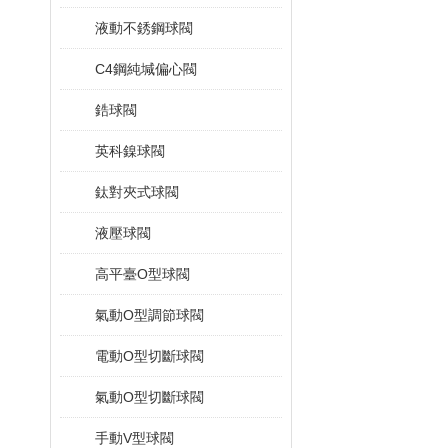
液動不銹鋼球閥
C4鋼純堿偏心閥
鋯球閥
英科鎳球閥
鈦對夾式球閥
液壓球閥
高平臺O型球閥
氣動O型調節球閥
電動O型切斷球閥
氣動O型切斷球閥
手動V型球閥