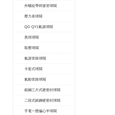
外螺紋帶焊接管球閥
壓力表球閥
QG·QY1氣源球閥
異徑球閥
取壓球閥
氣源管路球閥
卡套式球閥
氣動管路球閥
鍛鋼三片式硬密封球閥
二段式鍛鋼硬密封球閥
手電一體偏心半球閥