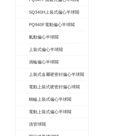
SQ340H上裝式偏心半球閥
PQ940F電動偏心半球閥
氣動偏心半球閥
上裝式偏心半球閥
渦輪偏心半球閥
上裝式金屬硬密封偏心半球閥
電動上裝式硬密封偏心球閥
蝸輪上裝式偏心半球閥
電動上裝式偏心半球閥
清管球閥