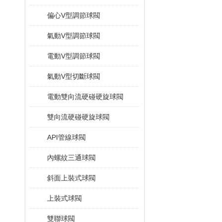
偏心V型調節球閥
氣動V型調節球閥
電動V型調節球閥
氣動V型切斷球閥
電動雙向流硬碰硬旋球閥
雙向流硬碰硬旋球閥
API管線球閥
內螺紋三通球閥
斜面上裝式球閥
上裝式球閥
雙聯球閥