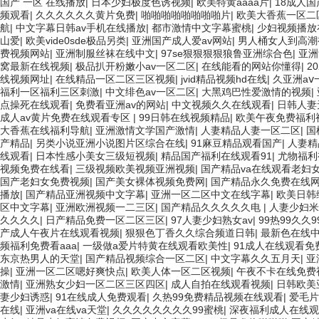
国产 一区 在线播放
|
日本少妇极度色诱视频
|
欧美特黄aaaa片
|
18成人
频观看
|
久久久久久久黄片免费
|
啪啪啪啪啪啪啪啪片
|
欧美大香蕉一区二
航
|
中文字幕日韩av手机在线播放
|
都市激情中文字幕蜜桃
|
少妇视频播放
山爱
|
欧美vide0sde极品另类
|
亚洲国产成人爱av网站
|
男人桶女人到高潮
费视频网站
|
亚洲制服丝袜在线中文
|
97se狠狠狠狠狼鲁亚洲综合色
|
亚洲
窝最新在线视频
|
极品扒开粉嫩小av一区二区
|
在线能看的网站你懂得
|
2
线视频网址
|
在线精品一区二区三区视频
|
jvid精品视频hd在线
|
久亚洲a
福利一区福利三区刺激
|
中文绯色av一区二区
|
大黑鸡巴性爱激情的视频
|
点操死在线观看
|
免费看亚洲av的网站
|
中文视频久久在线观看
|
日韩人妻
成人av黄片免费在线观看专区
|
99日韩在线视频精品
|
欧美午夜免费福利
大香蕉在线福利导航
|
亚洲激情文学国产激情
|
人妻精品人妻一区二区
|
国
产精品
|
另类小说亚洲小说图片区综合在线
|
91麻豆精品观看国产
|
人妻精
线观看
|
日本性感小美女三级短视频
|
精品国产福利在线观看91
|
尤物福利
视频免费在线看
|
三级视频欧美视频亚洲视频
|
国产精品va在线观看老妇
国产老妇女免费视频
|
国产美女裸体视频免费网
|
国产精品永久免费在线
播放
|
国产精品亚洲视频中文字幕
|
亚洲一区二区中文在线字幕
|
欧美日韩
区中文字幕
|
亚洲欧洲视频一二三区
|
国产精品久久久久久电
|
人妻少妇米
久久久久
|
日产精品免费一区二区三区
|
97人妻少妇熟女av
|
99热99久久9
产成人午夜片在线观看视频
|
狠狠色丁香久久综合频道日韩
|
最新色在线
频福利免费看aaa
|
一级做a爱片特黄在线观看欧美性
|
91成人在线观看免
东京热男人的天堂
|
国产精品视频综合一区二区
|
中文字幕久久五月天
|
亚
操
|
亚洲一区二区嗯好爽快点
|
欧美人体一区二区视频
|
午夜不卡在线免费
激情
|
亚洲熟女少妇一区二区三区四区
|
成人自拍在线观看视频
|
日韩欧美
妻少妇诱惑
|
91在线成人免费观看
|
久热99免费精品视频在线观看
|
爱毛片
在线
|
亚洲va在线va天堂
|
久久久久久久久久99蜜桃
|
深夜福利成人在线观