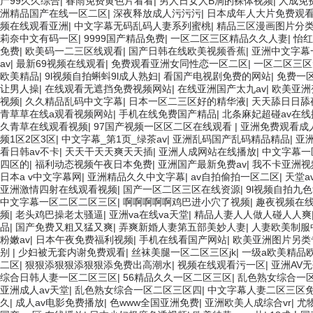
产99久久综合
|
春雨免费黄色片看看
|
男人日女人B洞的裸体视频
|
人成免
洲精品国产在线一区二区
|
深夜释放成人污污污
|
日本成年人大片免费观
频在线观看亚洲
|
中文字幕无码乱码人妻系列蜜桃
|
精品三区漫画图片分
莉奈中文有码一区
|
9999国产精品免费
|
一区二区三区精品久久人妻
|
怡红
免费
|
欧美码一二三区线观看
|
国产日韩在线欧美视频香蕉
|
亚洲中文字幕
av
|
最新69视频在线观看
|
免费观看亚洲女同性恋一区二区
|
一区二区三区
欧美精品
|
9l视频自拍蝌蚪9l成人熟妇
|
看国产电视剧免费的网站
|
免费一
让男人操
|
在线观看无遮挡免费视频网站
|
在线亚洲国产太九av
|
欧美亚洲
视频
|
久久精品乱码中文字幕
|
日本一区二三区好的精华液
|
天天舔日日舔
青草草在线a观看视频网站
|
手机在线免费国产精品
|
北条麻妃超碰av在线
久青草在线观看视频
|
97国产视频一区区二区在线观看
|
亚洲免费观看成人
频1区2区3区
|
中文字幕_第1页_绿茶av
|
亚洲乱码国产乱码精品精品
|
亚
看日韩av不卡
|
天天干天天爽天天插
|
亚洲人成网站在线播放
|
中文字幕一
四区的
|
福利动态视频午夜日本免费
|
亚洲国产最新免费av
|
我不卡亚洲视
日本a v中文字幕网
|
亚洲精品久久中文字幕
|
av自拍偷拍一区二区
|
天堂a
亚洲激情四射在线观看视频
|
国产一区二区三区在线资源
|
9l视频自拍九色
中文字幕一区二区二区三区
|
啊啊啊啊啊鸡巴进小穴了视频
|
趣夜视频在
频
|
老头鸡巴操老太骚逼
|
亚洲va在线va天堂
|
精品人妻人人做人碰人人爽
品
|
国产免费又粗又猛又爽
|
弄爽新婚人妻第五部美妙人妻
|
人妻欧美制服
粉嫩av
|
日本午夜免费福利视频
|
手机在线看国产网站
|
欧美亚洲图片另类
别
|
少妇被无套内谢免费观看
|
丝袜美腿一区二区三区jk
|
一级a欧美精品
二区
|
狠狠添狠狠添狠狠添免费出高潮水
|
视频在线观看污一区
|
亚洲AV
综合日韩人妻一区二区三区
|
56精品久久一区二区三区
|
乱色熟女综合一
亚洲成人av天堂
|
乱色熟女综合一区二区三区四
|
中文字幕人妻二区三区
久
|
成人av电影免费播放
|
色www全国亚洲免费
|
亚洲欧美人成综合vr
|
尤