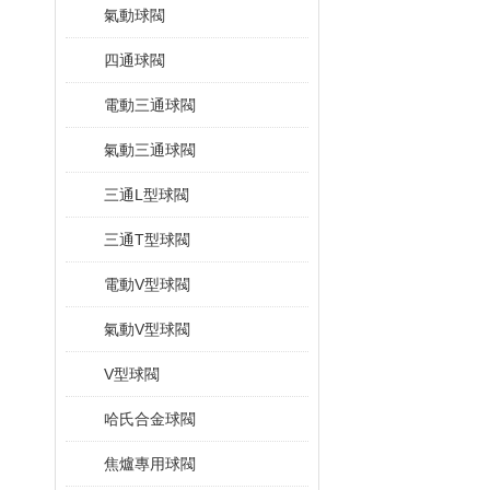
氣動球閥
四通球閥
電動三通球閥
氣動三通球閥
三通L型球閥
三通T型球閥
電動V型球閥
氣動V型球閥
V型球閥
哈氏合金球閥
焦爐專用球閥