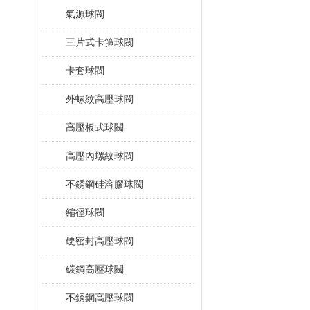
氣源球閥
三片式卡箍球閥
卡套球閥
外螺紋高壓球閥
高壓板式球閥
高壓內螺紋球閥
不銹鋼硅溶膠球閥
縮徑球閥
硬密封高壓球閥
碳鋼高壓球閥
不銹鋼高壓球閥