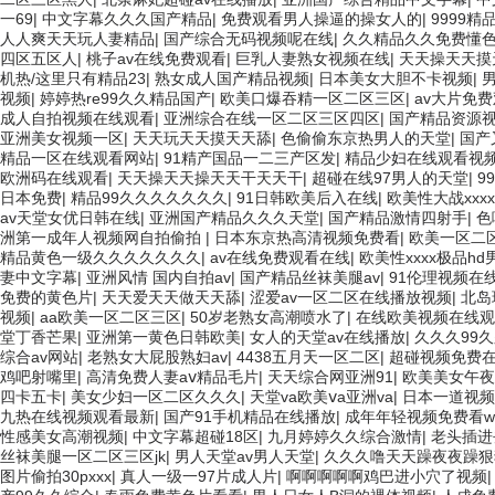
一69
|
中文字幕久久久国产精品
|
免费观看男人操逼的操女人的
|
9999精
人人爽天天玩人妻精品
|
国产综合无码视频呢在线
|
久久精品久久免费懂
四区五区人
|
桃子av在线免费观看
|
巨乳人妻熟女视频在线
|
天天操天天摸
机热/这里只有精品23
|
熟女成人国产精品视频
|
日本美女大胆不卡视频
|
视频
|
婷婷热re99久久精品国产
|
欧美口爆吞精一区二区三区
|
av大片免
成人自拍视频在线观看
|
亚洲综合在线一区二区三区四区
|
国产精品资源
亚洲美女视频一区
|
天天玩天天摸天天舔
|
色偷偷东京热男人的天堂
|
国产
精品一区在线观看网站
|
91精产国品一二三产区发
|
精品少妇在线观看视
欧洲码在线观看
|
天天操天天操天天干天天干
|
超碰在线97男人的天堂
|
9
日本免费
|
精品99久久久久久久久
|
91日韩欧美后入在线
|
欧美性大战xxx
av天堂女优日韩在线
|
亚洲国产精品久久久天堂
|
国产精品激情四射手
|
色
洲第一成年人视频网自拍偷拍
|
日本东京热高清视频免费看
|
欧美一区二
精品黄色一级久久久久久久久
|
av在线免费观看在线
|
欧美性xxxx极品h
妻中文字幕
|
亚洲风情 国内自拍av
|
国产精品丝袜美腿av
|
91伦理视频在
免费的黄色片
|
天天爱天天做天天舔
|
涩爱av一区二区在线播放视频
|
北岛
视频
|
aa欧美一区二区三区
|
50岁老熟女高潮喷水了
|
在线欧美视频在线观
堂丁香芒果
|
亚洲第一黄色日韩欧美
|
女人的天堂av在线播放
|
久久久99久
综合av网站
|
老熟女大屁股熟妇av
|
4438五月天一区二区
|
超碰视频免费
鸡吧射嘴里
|
高清免费人妻aⅴ精品毛片
|
天天综合网亚洲91
|
欧美美女午夜
四卡五卡
|
美女少妇一区二区久久久
|
天堂va欧美ⅴa亚洲va
|
日本一道视频
九热在线视频观看最新
|
国产91手机精品在线播放
|
成年年轻视频免费看w
性感美女高潮视频
|
中文字幕超碰18区
|
九月婷婷久久综合激情
|
老头插进
丝袜美腿一区二区三区jk
|
男人天堂av男人天堂
|
久久久噜天天躁夜夜躁狠
图片偷拍30pxxx
|
真人一级一97片成人片
|
啊啊啊啊啊鸡巴进小穴了视频