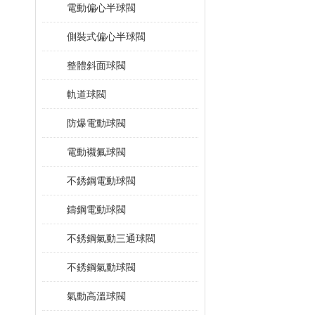
電動偏心半球閥
側裝式偏心半球閥
整體斜面球閥
軌道球閥
防爆電動球閥
電動襯氟球閥
不銹鋼電動球閥
鑄鋼電動球閥
不銹鋼氣動三通球閥
不銹鋼氣動球閥
氣動高溫球閥