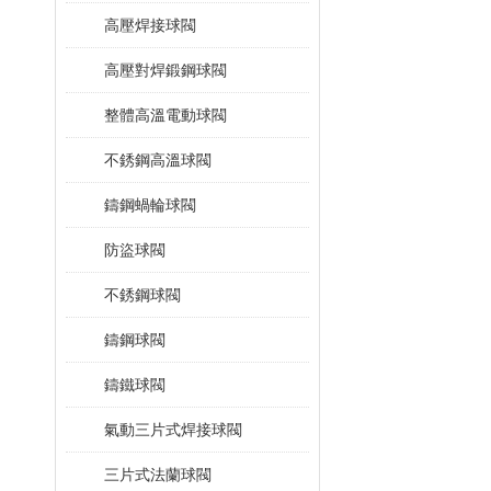
高壓焊接球閥
高壓對焊鍛鋼球閥
整體高溫電動球閥
不銹鋼高溫球閥
鑄鋼蝸輪球閥
防盜球閥
不銹鋼球閥
鑄鋼球閥
鑄鐵球閥
氣動三片式焊接球閥
三片式法蘭球閥