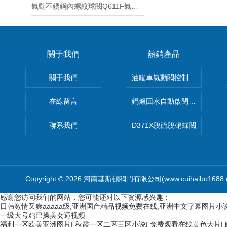
氣動不銹鋼內螺紋球閥Q611F氣動不銹鋼三片式球閥工作原理
關于我們
熱銷產品
關于我們
油罐車氣動閥控制氣動組合開關
在線留言
鍋爐回水自動啟閉閥KTH41X
聯系我們
D371X脫硫脫硝蝶閥
Copyright © 2026 河南基斯頓閥門有限公司(www.cuihaibo168
感谢您访问我们的网站，您可能还对以下资源感兴趣：
日韩激情又爽aaaaa级,亚洲国产精品视频免费在线,亚洲中文字幕图片小
一级大号鸡巴操美女逼视频
福利一区欧美亚洲图片
|
秋霞一区二区三区小说
|
免费观看在线黄色大片
|