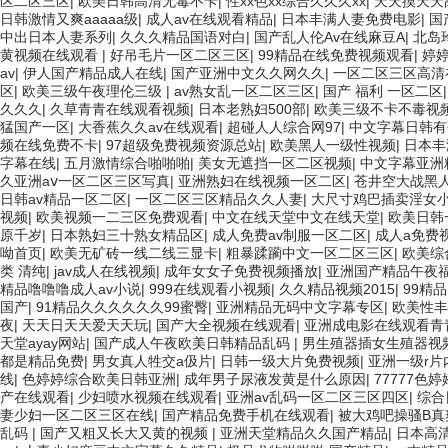
区二区三区
|
欧美日韩高清无毒不卡
|
性xx色xx综合久久久xx
|
天天摸天天
日韩激情又爽aaaaa级
|
成人av在线观看精品
|
日本丰满人妻免费电影
|
国
中出日本人妻系列
|
久久久精品国语对白
|
国产乱人伦Av在线麻豆A
|
北岛
黄视频在线观看
|
好吊毛片一区二区三区
|
99精品在线免费视频观看
|
婷
av
|
伊人国产精品成人在线
|
国产亚洲中文久久网久久
|
一区二区三区高清
区
|
欧美三级午夜理伦三级
|
av熟女乱一区二区三区
|
国产 福利 一区二区
久久久
|
久草青青在线观看视频
|
日本老熟妇500部
|
欧美三级不卡不毒视
猛国产一区
|
大香蕉久久av在线观看
|
超碰人人综合网97
|
中文字幕日韩有
频在线免费不卡
|
97超级免费视频资源总站
|
欧美黑人一级性视频
|
日本丰
字幕在线
|
五月激情综合啪啪啪
|
美女无遮挡一区二区视频
|
中文字幕亚洲
久亚洲aⅴ一区二区三区写真
|
亚洲熟妇在线视频一区二区
|
苍井空大战黑
日韩av精品一区二区
|
一区二区三区精品久久人妻
|
大尺寸鸡巴插卖淫女
视频
|
欧美视频一二三区免费观看
|
中文在线天堂中文在线天堂
|
欧美日韩
原千岁
|
日本熟妇三十熟女精品区
|
成人免费av制服一区二区
|
成人a免费
呦首页
|
欧美无矿砖一线二线三显卡
|
粗暴蹂躏中文一区二区三区
|
欧美综
类 清纯
|
jav成人在线视频
|
成年女女子免费视频播放
|
亚洲国产精品午夜
精品噜噜噜成人av小说
|
999在线观看小视频
|
久久精品视频2015
|
99精
国产
|
91精品久久久久久久99蜜臀
|
亚洲精品无码中文字幕专区
|
欧美性丰
夜
|
天天日天天爱天天玩
|
国产大全视频在线观看
|
亚洲成电影在线观看青
天堂ayay网站
|
国产成人午夜欧美日韩精品乱码
|
男生殖器插女生殖器视
都是精品免费
|
男女真人牲交a伋片
|
日韩一级大片免费视频
|
亚洲一级r片
线
|
色婷婷综合欧美日韩亚洲
|
成年男子尿液发黄是什么原因
|
77777色
产在线观看
|
少妇喷水视频在线观看
|
亚洲av乱码一区二区三区四区
|
综合
妻少妇一区二区三区在线
|
国产精品免费手机在线观看
|
被大鸡吧操骚B真
乱码
|
国产又粗又长大又黄的视频
|
亚洲天堂精品久久国产精品
|
日本高