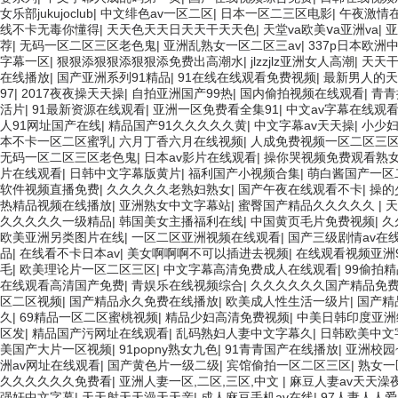
女乐部jukujoclub
|
中文绯色av一区二区
|
日本一区二三区电影
|
午夜激情
线不卡无毒你懂得
|
天天色天天日天天干天天色
|
天堂va欧美ⅴa亚洲va
|
亚
荐
|
无码一区二区三区老色鬼
|
亚洲乱熟女一区二区三av
|
337p日本欧洲
字幕一区
|
狠狠添狠狠添狠狠添免费出高潮水
|
jlzzjlz亚洲女人高潮
|
天天
在线播放
|
国产亚洲系列91精品
|
91在线在线观看免费视频
|
最新男人的天
97
|
2017夜夜操天天操
|
自拍亚洲国产99热
|
国内偷拍视频在线观看
|
青青
活片
|
91最新资源在线观看
|
亚洲一区免费看全集91
|
中文av字幕在线观
人91网址国产在线
|
精品国产91久久久久久黄
|
中文字幕av天天操
|
小少
本不卡一区二区蜜乳
|
六月丁香六月在线视频
|
人成免费视频一区二区三
无码一区二区三区老色鬼
|
日本av影片在线观看
|
操你哭视频免费观看熟女
片在线观看
|
日韩中文字幕版黄片
|
福利国产小视频合集
|
萌白酱国产一区
软件视频直播免费
|
久久久久久老熟妇熟女
|
国产午夜在线观看不卡
|
操的
热精品视频在线播放
|
亚洲熟女中文字幕站
|
蜜臀国产精品久久久久久
|
天
久久久久久一级精品
|
韩国美女主播福利在线
|
中国黄页毛片免费视频
|
久
欧美亚洲另类图片在线
|
一区二区亚洲视频在线观看
|
国产三级剧情av在
品
|
在线看不卡日本av
|
美女啊啊啊不可以插进去视频
|
在线观看视频亚洲
毛
|
欧美理论片一区二区三区
|
中文字幕高清免费成人在线观看
|
99偷拍
在线观看高清国产免费
|
青娱乐在线视频综合
|
久久久久久久国产精品免
区二区视频
|
国产精品永久免费在线播放
|
欧美成人性生活一级片
|
国产精
久
|
69精品一区二区蜜桃视频
|
精品少妇高清免费视频
|
中美日韩印度亚洲
区发
|
精品国产污网址在线观看
|
乱码熟妇人妻中文字幕久
|
日韩欧美中文
美国产大片一区视频
|
91popny熟女九色
|
91青青国产在线播放
|
亚洲校园
洲av网址在线观看
|
国产黄色片一级二级
|
宾馆偷拍一区二区三区
|
熟女一
久久久久久久免费看
|
亚洲人妻一区,二区,三区,中文
|
麻豆人妻av天天澡
强奸中文字幕
|
天天射天天澡天天亲
|
成人麻豆手机av在线
|
97人妻人人