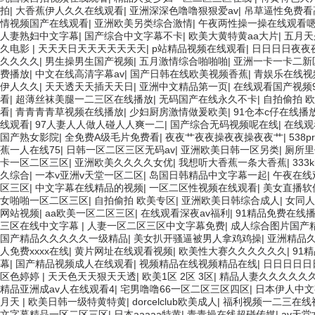
拍
|
大香蕉伊人久久在线观看
|
亚洲深深色噜噜狠狠爱av
|
吊草逼性免费看
情视频国产在线观看
|
亚洲欧美另类综合激情
|
午夜两性操一操在线观看
人妻熟妇中文字幕
|
国产综合中文字幕不卡
|
欧美大黄特黄aa大片
|
五月天
久电影
|
天天天日天天天天天天天
|
p站精品视频在线观看
|
日日日日夜夜
久久久久
|
男生操男生国产视频
|
五月激情综合啪啪啪
|
亚洲一卡一卡二新
费播放
|
中文在线高清字幕av
|
国产日韩在线欧美视频香蕉
|
青娱乐在线视
伊人久久
|
天天透天天插天天日
|
亚洲中文精品第一页
|
在线观看国产视频9
看
|
超薄丝袜美腿一二三区在线播放
|
无码国产在线永久不卡
|
自拍偷拍 
看
|
青青青青草视频在线播放
|
少妇厨房激情做爰欧美
|
91仓本c仔在线播
线观看
|
97人妻人人做人碰人人爽一二
|
国产综合无码视频呢在线
|
在线观
国产熟女影院
|
全免费A级毛片免费看
|
夜夜艹夜夜操夜夜操夜夜艹
|
538
蕉一人在线75
|
日韩一区二区三区无码av
|
亚洲欧美日韩一区另类
|
厕所里
卡一区二区三区
|
亚洲欧美久久久久女优
|
我想听大香蕉一条大香蕉
|
333
久综合
|
一本v亚洲v天堂一区二区
|
岛国日韩精品中文字幕一起
|
午夜在线
区三区
|
中文字幕在线精品的视频
|
一区二区性视频在线观看
|
美女直播软
女啪啪一区二区三区
|
自拍偷拍 欧美专区
|
亚洲欧美日韩综合成人
|
女同人
网站视频
|
aa欧美一区二区三区
|
在线观看深夜av福利
|
91精品免费在线
三区在线中文字幕
|
人妻一区二区三区中文字幕免费
|
成人综合图片国产
国产精品久久久久久一级精品
|
美女扒开骚逼被男人拿鸡鸡操
|
亚洲精品
人免费xxxx在线
|
黄片网址在线观看视频
|
欧美性大赛久久久久久久
|
91
幕
|
国产精品视频成人在线观看
|
视频精品在线视频精品在线
|
日日日日日
区色婷婷
|
天天色天天狠天天透
|
欧美1区 2区 3区
|
精品人妻久久久久久
精品亚洲成av人在线观看4
|
宅男噜噜66一区二区三区四区
|
日本伊人中文
月天
|
欧美日韩一级特黄特黄
|
dorcelclub欧美成人
|
福利视频一二三在线
文字幕精品一区二区三区
|
日本aaaaa特黄
|
青青操在线超碰传媒
|
av天