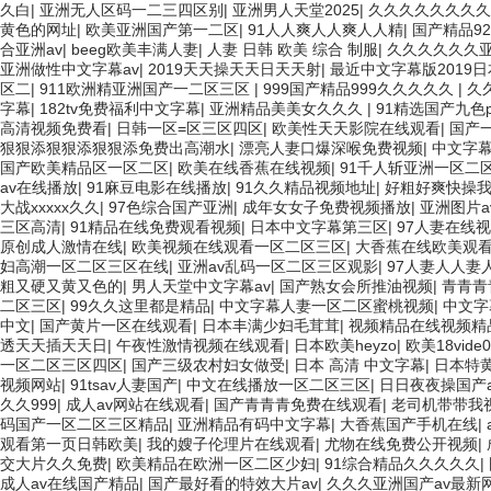
久白
|
亚洲无人区码一二三四区别
|
亚洲男人天堂2025
|
久久久久久久久久
黄色的网址
|
欧美亚洲国产第一二区
|
91人人爽人人爽人人精
|
国产精品9
合亚洲av
|
beeg欧美丰满人妻
|
人妻 日韩 欧美 综合 制服
|
久久久久久久
亚洲做性中文字幕av
|
2019天天操天天日天天射
|
最近中文字幕版2019日
区二
|
911欧洲精亚洲国产一二区三区
|
999国产精品999久久久久久
|
久
字幕
|
182tv免费福利中文字幕
|
亚洲精品美美女久久久
|
91精选国产九色po
高清视频免费看
|
日韩一区=区三区四区
|
欧美性天天影院在线观看
|
国产
狠狠添狠狠添狠狠添免费出高潮水
|
漂亮人妻口爆深喉免费视频
|
中文字
国产欧美精品区一区二区
|
欧美在线香蕉在线视频
|
91千人斩亚洲一区二
av在线播放
|
91麻豆电影在线播放
|
91久久精品视频地址
|
好粗好爽快操
大战xxxxx久久
|
97色综合国产亚洲
|
成年女女子免费视频播放
|
亚洲图片a
三区高清
|
91精品在线免费观看视频
|
日本中文字幕第三区
|
97人妻在线
原创成人激情在线
|
欧美视频在线观看一区二区三区
|
大香蕉在线欧美观
妇高潮一区二区三区在线
|
亚洲av乱码一区二区三区观影
|
97人妻人人妻
粗又硬又黄又色的
|
男人天堂中文字幕av
|
国产熟女会所推油视频
|
青青青
二区三区
|
99久久这里都是精品
|
中文字幕人妻一区二区蜜桃视频
|
中文字
中文
|
国产黄片一区在线观看
|
日本丰满少妇毛茸茸
|
视频精品在线视频精
透天天插天天日
|
午夜性激情视频在线观看
|
日本欧美heyzo
|
欧美18vide
一区二区三区四区
|
国产三级农村妇女做受
|
日本 高清 中文字幕
|
日本特
视频网站
|
91tsav人妻国产
|
中文在线播放一区二区三区
|
日日夜夜操国产a
久久999
|
成人av网站在线观看
|
国产青青青免费在线观看
|
老司机带带我
码国产一区二区三区精品
|
亚洲精品有码中文字幕
|
大香蕉国产手机在线
|
观看第一页日韩欧美
|
我的嫂子伦理片在线观看
|
尤物在线免费公开视频
|
交大片久久免费
|
欧美精品在欧洲一区二区少妇
|
91综合精品久久久久久
|
成人av在线国产精品
|
国产最好看的特效大片av
|
久久久亚洲国产av最新