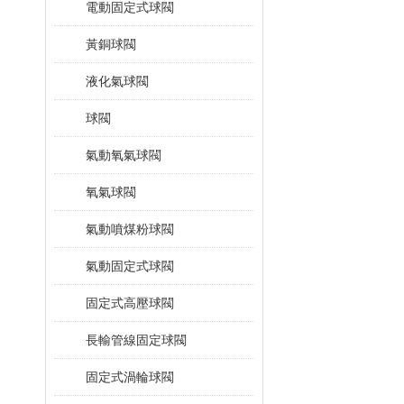
電動固定式球閥
黃銅球閥
液化氣球閥
球閥
氣動氧氣球閥
氧氣球閥
氣動噴煤粉球閥
氣動固定式球閥
固定式高壓球閥
長輸管線固定球閥
固定式渦輪球閥