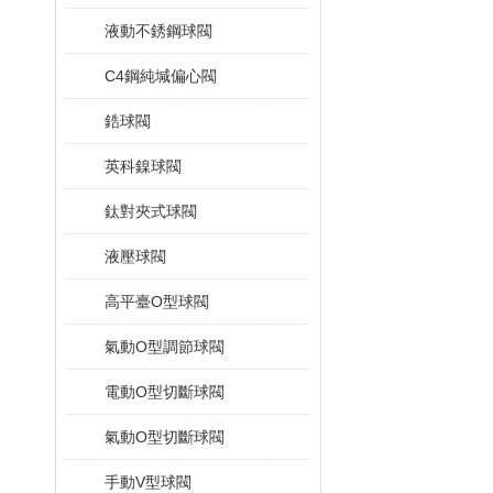
液動不銹鋼球閥
C4鋼純堿偏心閥
鋯球閥
英科鎳球閥
鈦對夾式球閥
液壓球閥
高平臺O型球閥
氣動O型調節球閥
電動O型切斷球閥
氣動O型切斷球閥
手動V型球閥