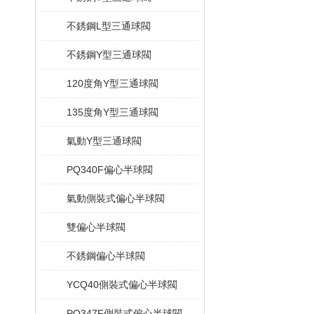
不銹鋼L型三通球閥
不銹鋼Y型三通球閥
120度角Y型三通球閥
135度角Y型三通球閥
氣動Y型三通球閥
PQ340F偏心半球閥
氣動側裝式偏心半球閥
雙偏心半球閥
不銹鋼偏心半球閥
YCQ40側裝式偏心半球閥
PQ347F側裝式偏心半球閥