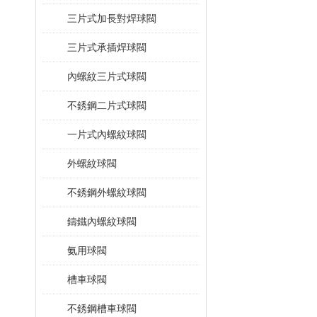
三片式加長對焊球閥
三片式承插焊球閥
內螺紋三片式球閥
不銹鋼二片式球閥
一片式內螺紋球閥
外螺紋球閥
不銹鋼外螺紋球閥
鑄鐵內螺紋球閥
氨用球閥
槽車球閥
不銹鋼槽車球閥