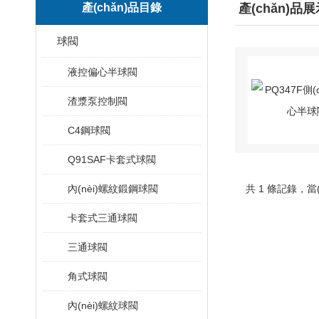
產(chǎn)品目錄
產(chǎn)品
球閥
液控偏心半球閥
渣漿泵控制閥
C4鋼球閥
Q91SAF卡套式球閥
內(nèi)螺紋鍛鋼球閥
共 1 條記錄，當(
卡套式三通球閥
三通球閥
角式球閥
內(nèi)螺紋球閥