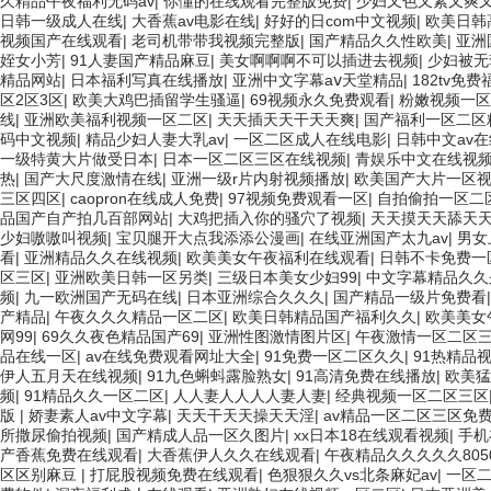
久精品午夜福利无码av
|
你懂的在线观看完整版免费
|
少妇又色又紧又爽
日韩一级成人在线
|
大香蕉av电影在线
|
好好的日com中文视频
|
欧美日韩
视频国产在线观看
|
老司机带带我视频完整版
|
国产精品久久性欧美
|
亚洲
姪女小芳
|
91人妻国产精品麻豆
|
美女啊啊啊不可以插进去视频
|
少妇被无
精品网站
|
日本福利写真在线播放
|
亚洲中文字幕aⅴ天堂精品
|
182tv免
区2区3区
|
欧美大鸡巴插留学生骚逼
|
69视频永久免费观看
|
粉嫩视频一区
线
|
亚洲欧美福利视频一区二区
|
天天插天天干天天爽
|
国产福利一区二区
码中文视频
|
精品少妇人妻大乳av
|
一区二区成人在线电影
|
日韩中文av
一级特黄大片做受日本
|
日本一区二区三区在线视频
|
青娱乐中文在线视
热
|
国产大尺度激情在线
|
亚洲一级r片内射视频播放
|
欧美国产大片一区
三区四区
|
caopron在线成人免费
|
97视频免费观看一区
|
自拍偷拍一区二
品国产自产拍几百部网站
|
大鸡把插入你的骚穴了视频
|
天天摸天天舔天
少妇嗷嗷叫视频
|
宝贝腿开大点我添添公漫画
|
在线亚洲国产太九av
|
男女
看
|
亚洲精品久久在线视频
|
欧美美女午夜福利在线观看
|
日韩不卡免费一
区三区
|
亚洲欧美日韩一区另类
|
三级日本美女少妇99
|
中文字幕精品久久
频
|
九一欧洲国产无码在线
|
日本亚洲综合久久久
|
国产精品一级片免费看
产精品
|
午夜久久久精品一区二区
|
欧美日韩精品国产福利久久
|
欧美美女
网99
|
69久久夜色精品国产69
|
亚洲性图激情图片区
|
午夜激情一区二区
品在线一区
|
av在线免费观看网址大全
|
91免费一区二区久久
|
91热精品
伊人五月天在线视频
|
91九色蝌蚪露脸熟女
|
91高清免费在线播放
|
欧美猛少
频
|
91精品久久一区二区
|
人人妻人人人人妻人妻
|
经典视频一区二区三区
版
|
娇妻素人av中文字幕
|
天天干天天操天天淫
|
av精品一区二区三区免
所撒尿偷拍视频
|
国产精成人品一区久图片
|
xx日本18在线观看视频
|
手机
产香蕉免费在线观看
|
大香蕉伊人久久在线观看
|
午夜精品久久久久久805
区区别麻豆
|
打屁股视频免费在线观看
|
色狠狠久久vs北条麻妃av
|
一区