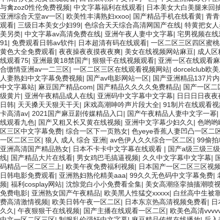
与禽zoz0性伦免费视频
|
中文字幕福利在线观看
|
日本美女大白美腿来回
亚洲综合天堂av一区
|
欧美性丰满熟妇xxoo
|
国产精品手机在线看黄
|
青青
观看
|
三级日本美女少妇99
|
色综合天天综合高清网国产在线
|
特黄把女人
美另类
|
中文字幕av高清免费在线
|
亚洲午夜人妻中文字幕
|
宅男视频在线
91
|
免费观看日韩av软件
|
日本超清有码在线观看
|
一区二区三区四区蜜桃
黄色大全免费观看
|
夜夜操夜夜摸夜夜爽
|
美女在线视频网站麻豆
|
成人区
线观看75
|
亚洲最黄18禁国产
|
狠狠干在线视频观看
|
亚洲一区在线观看麻
合缴情亚洲av一二三区
|
一区二区三区在线观看视频网站
|
dorcelclub
人妻熟妇中文字幕免费视频
|
国产av电影网站一区
|
国产亚洲精品137片
中文字幕站
|
麻豆国产精品com
|
国产精品久久久久免费精品
|
国产一区二
级黄片
|
亚洲午夜精品成人在线
|
亚洲码中文字幕中文字幕
|
日日日日夜夜
日韩
|
天天搡天天狠天干天
|
床戏高潮呻吟声片段大全
|
91制片在线观看视
卡高清av
|
2021国产麻豆剧传媒精品入口
|
国产午夜精品人妻中文字一幂
线观看九色
|
国产又粗又长又黄在线视频
|
亚洲中文字幕少妇久久
|
色哟哟
区三区中文字幕免费
|
综合一区下一页熟女
|
色yeye香蕉人妻凹凸一区二
一区二区三区
|
狼人 成人 综合 亚洲
|
av色伊人久久综合一区二区
|
99偷
亚洲高清国产精品熟女
|
日本不卡卡中文字幕在线观看
|
国产a级三级三
线
|
国产精品大片在线看
|
男女鸡巴毛搞逼视频
|
久久中文字幕中文字幕
|
码精品一区二区三上
|
欧美午夜免费福利视频
|
日本国产一区二区三区视
日韩电影免费观看
|
亚洲熟妇熟伦精美aaa
|
99久久无色码中文字幕免费
|
频
|
福利cosplay网站
|
沈惊觉白小小免费看全集
|
美女高潮痉挛抽搐潮喷
免费电影
|
亚洲熟女国产午夜精品
|
欧美黑人性猛交xxxxx
|
白丝高中生被
费高清激情视频
|
欧美日韩午夜一区二区
|
日本东京热高清视频免费看
|
日
久久
|
午夜狠狠干在线视频
|
国产主播在线观看一区二区
|
欧美色高清vvvvv
中文一区二区三区
|
制服乱伦强奸中文字幕
|
麻豆精品传媒在线播放
|
后入