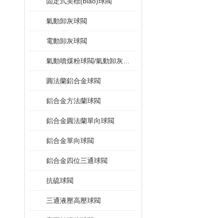
固定式美標(biāo)球閥
氣動卸灰球閥
電動卸灰球閥
氣動噴煤粉球閥/氣動卸灰球閥
圓法蘭鋁合金球閥
鋁合金方法蘭球閥
鋁合金圓法蘭單向球閥
鋁合金單向球閥
鋁合金四位三通球閥
抗硫球閥
三通液壓高壓球閥