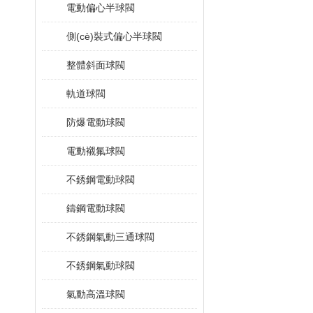
電動偏心半球閥
側(cè)裝式偏心半球閥
整體斜面球閥
軌道球閥
防爆電動球閥
電動襯氟球閥
不銹鋼電動球閥
鑄鋼電動球閥
不銹鋼氣動三通球閥
不銹鋼氣動球閥
氣動高溫球閥