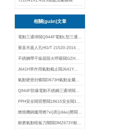
TLD341X1.4529脫硫法蘭蝶閥
相關(guān)文章
電動三通球閥Q944F電動L型三通切換球閥技術(shù)參數(shù)和性能特點
垂直吊蓋人孔HG/T 21520-2014垂直吊蓋帶頸平焊人孔安裝維護
不銹鋼帶干燥器阻火呼吸閥GZHXF帶干燥器快裝呼吸閥的作用原理
J641H單作用氣動截止閥J641Y氣動截止閥的技術(shù)參數(shù)
氣動硬密封蝶閥D673H氣動金屬硬密封對夾式蝶閥的產(chǎn)品特點
Q944F防爆電動不銹鋼三通球閥Q945F使用注意事項
PPH安全閥背壓閥18615安全閥18620背壓閥18625泄壓閥18632產(chǎn)品介紹
燃燒機鍋爐用燃?xì)庹{(diào)壓閥RTZ-F燃?xì)庹{(diào)壓器減壓閥的特點
耐磨氣動暗板刀閘閥DMZ673Y耐磨硬質(zhì)合金密封氣動暗桿插板閥的特點