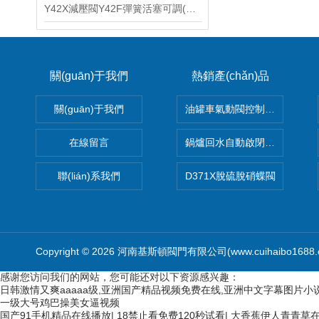
Y42X減壓閥Y42F彈簧活塞可調(diào)式水用減壓閥常見故障及排除方法
關(guān)于我們
熱銷產(chǎn)品
關(guān)于我們
油罐車氣動閥控制氣動組合開關(g
在線留言
鍋爐回水自動啟閉閥KTH41X
聯(lián)系我們
D371X脫硫脫硝蝶閥
Copyright © 2026 河南基斯頓閥門有限公司(www.cuihaibo1688
感谢您访问我们的网站，您可能还对以下资源感兴趣：
日韩激情又爽aaaaa级,亚洲国产精品视频免费在线,亚洲中文字幕图片小
一级大号鸡巴操美女逼视频
国产91手机精品在线播放
|
18禁止看免费120秒试看
|
大香蕉伊人青青草