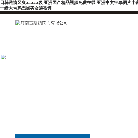
日韩激情又爽aaaaa级,亚洲国产精品视频免费在线,亚洲中文字幕图片小
一级大号鸡巴操美女逼视频