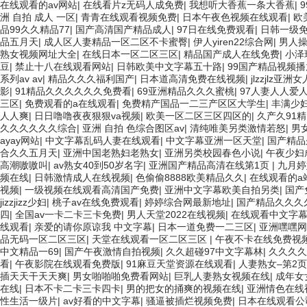
在线观看的av网站
|
在线看片z无码人成免费
|
我想听大香蕉一条大香蕉
|
洲 自拍 成人 一区
|
青青在线观看视频免费
|
日本午夜色视频在线观看
|
欧
品99久久精品77
|
国产高清国产精品成人
|
97日在线免费观看
|
日韩一级
品五月天
|
成人区人妻精品一区二区不卡蜜臀
|
伊人yiren22综合网
|
男人
熟女视频网址大全
|
在线日本一区二区三区
|
精品国产成人在线免费
|
小泽
豆
|
禁止十八在线观看网站
|
日韩欧美中文字幕五十路
|
99国产精品视频播
系列av av
|
精品久久久福利国产
|
日本道高清免费在线视频
|
jlzzjlz亚洲
影
|
91精品久久久久久久免费看
|
69亚洲精品久久久蜜桃
|
97人妻人人爱
三区
|
免费观看的a在线观看
|
免费精产国品一二三产区区大学生
|
丰满少
人人爽
|
日日噜噜夜夜狠狠va视频
|
欧美一区二区三区四区的
|
久产久91
久久久久久久综合
|
亚洲 自拍 色综合图区av
|
清纯唯美另类激情若怒
|
男
ayay网站
|
中文字幕乱码人妻在线观看
|
中文字幕亚洲一区天堂
|
国产精品
合久久五月天
|
亚洲中国老熟妇老熟女
|
亚洲另类校园春色小说
|
午夜少妇
高潮嗷嗷叫
|
av熟女40到50岁名字
|
亚洲国产精品高清在线第1页
|
九月婷
频在线
|
日韩激情成人在线视频
|
色偷偷8888欧美精品久久
|
在线观看的a
视频
|
一级视频在线观看高清国产免费
|
亚洲中文字幕欧美自拍另类
|
国产
jizzjizz少妇
|
桃子av在线免费观看
|
婷婷综合网最新地址
|
国产精品久久久
四
|
全国av一卡二卡三卡免费
|
男人天堂2022在线视频
|
在线观看中文字幕
线观看
|
亲爱的请你原谅我 中文字幕
|
日本一道免费一二三区
|
亚洲嘿嘿网
品无码一区二区三区
|
天堂在线观看一区二区三区
|
午夜不卡在线免费视
中文精品一69
|
国产午夜激情自拍视频
|
久久超碰97中文字幕林
|
久久久久
看
|
午夜影院在线观看免费版
|
91麻豆天堂资源在线观看
|
人妻熟女–第2页
插天天干天天爽
|
男女啪啪啪免费看网站
|
巨乳人妻熟女视频在线
|
成年女
在线
|
日本不卡二卡三卡四卡
|
男的把女的捅爽的视频在线
|
亚洲情色在线
性生活一级片
|
av好看的中文字幕
|
骚逼被插烂视频免费
|
日本在线观看公