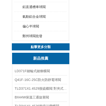
鋁直通槽車球閥
氣動鋁合金球閥
偏心半球閥
鄭州球閥批發
點擊更多分類
新品推薦
LD371F鏈輪式鏈條蝶閥
Q41F-16C-25C防火防靜電球閥
TLD371X1.4529脫硫蝶閥 對夾式蝶閥
BX44W保溫三通旋塞閥