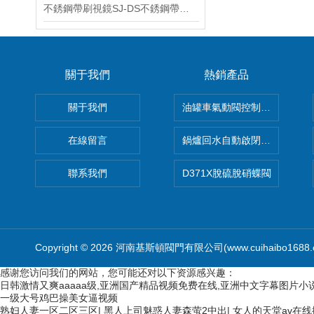
不銹鋼帶刷視鏡SJ-DS不銹鋼帶刮板視鏡的性能特點
關于我們
熱銷產品
關于我們
油罐車氣動閥控制氣動組合開關
在線留言
鍋爐回水自動啟閉閥KTH41X
聯系我們
D371X脫硫脫硝蝶閥
Copyright © 2026 河南基斯頓閥門有限公司(www.cuihaibo168
感谢您访问我们的网站，您可能还对以下资源感兴趣：
日韩激情又爽aaaaa级,亚洲国产精品视频免费在线,亚洲中文字幕图片小
一级大号鸡巴操美女逼视频
熟妇人妻一区二区三区
|
黑人上司魅惑人妻森萤2中出
|
女人的天堂av在线