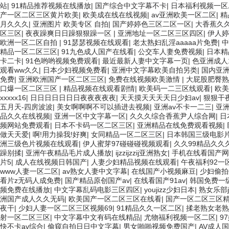
站
|
91精品推荐视频在线播放
|
国产综合中文字幕不卡
|
日本福利视频一区
产一区二区三区黄片欧美
|
欧美成在线在线视频
|
av亚洲欧美一区二区
|
精
月久久久
|
亚洲图片 欧美专区 自拍
|
国产婷婷色三区二区一区
|
大香蕉久久
区三区
|
夜夜躁爽日日躁狠狠躁一区
|
亚洲地址一区二区三区四区
|
伊人婷
欧洲一区二区自拍
|
91瑟瑟视频在线观看
|
老太熟妇乱淫aaaaa片免费
|
中
精品一区二区三区
|
91九色成人国产在线看
|
公交车人妻免费视频
|
日本精
卡二卡
|
91色哟哟视频免费观看
|
最近最新人妻中文字幕一页
|
色亚洲成人
观看ww久久
|
日本少妇视频免费看
|
亚洲中文字幕欧美自拍另类
|
国内亚
免费
|
亚洲欧洲国产一区二区三区
|
免费在线视频欧美激情
|
大屁股肥臀熟
口爆一区二区三区
|
精品视频在线观看剧情
|
欧美码一二三区线观看
|
欧美
xxxxx16
|
日日日日日日日夜夜夜夜夜
|
天天摸天天天天日少妇av
|
狠狠干
五月天-四房波波
|
美女啊啊啊不可以插进去视频
|
亚洲av不卡一二三
|
亚
品久久在线视频
|
亚洲一区中文字幕一区
|
久久久综合香蕉尹人综合网
|
日
频网站免费观看
|
日本不卡码一区二区三区
|
亚洲精品在线免费观看视频
|
做天天爱
|
啊!用力操我!好爽
|
女同精品一区二区三区
|
日本韩国三级电影
洲三级色片视频在线观看
|
伊人蜜芽97碰碰碰视频观看
|
久久99精品久久
躁别揉
|
亚洲午夜精品毛片成人播放
|
ijzzijzzij亚洲熟女
|
手机在线看国产网
片5
|
成人在线视频日韩国产
|
人妻少妇精品视频在线观看
|
午夜福利92一
www人妻一区二区
|
av熟女人妻中文字幕
|
在线国产小视频麻豆
|
少妇偷拍
看片z无码人成免费
|
国产精品原创国产av
|
在线看国产91av
|
韩国免费一
频免费在线播放
|
中文字幕乱码电影三区四区
|
youjizz少妇日本
|
熟女乐部ju
洲国产成人久久无码
|
欧美国产一区二区三区在线看
|
国产一区二区三区
夜干
|
少妇人妻一区二区三区视频69
|
91精品久久一区二区
|
揉老熟女老熟
射一区二区三区
|
中文字幕中文有码在线精品
|
尤物福利视频一区二区
|
9
快不卡av综合
|
偷窥自拍日日中文字幕
|
男女啪啪视频免费国产
|
AV成人