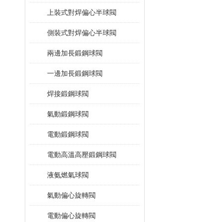
上裝式對焊偏心半球閥
側裝式對焊偏心半球閥
兩邊加長鍛鋼球閥
一邊加長鍛鋼球閥
焊接鍛鋼球閥
氣動鍛鋼球閥
電動鍛鋼球閥
電動高溫高壓鍛鋼球閥
液氨燃氣球閥
氣動偏心旋轉閥
電動偏心旋轉閥