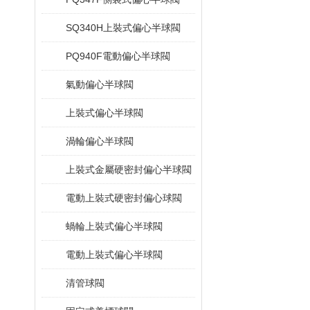
SQ340H上裝式偏心半球閥
PQ940F電動偏心半球閥
氣動偏心半球閥
上裝式偏心半球閥
渦輪偏心半球閥
上裝式金屬硬密封偏心半球閥
電動上裝式硬密封偏心球閥
蝸輪上裝式偏心半球閥
電動上裝式偏心半球閥
清管球閥