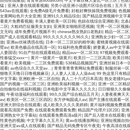
自拍在线播放
|
青青草原800avcom
|
中文字幕丝袜人妻乱一区三区
|
色屁
猛
|
亚洲人妻在线观看视频
|
另类小说亚洲小说图片区综合在线
|
五月天 
543av在线观看
|
全免费A级毛片免费看
|
好粗好爽快操我免费视频
|
色视
女黄网站色片大全亚洲
|
亚洲91久久精品综合
|
国产精品亚洲视频中文字
看黄片免费看视频
|
丰满人妻欧美一区日韩
|
色妞在线综合亚洲欧美
|
北条
二区
|
大粗鸡巴征服美女女妇
|
亚洲美女啪啪邪恶视频
|
宅男一区二区视频
文无码
|
成年免费毛片视频不卡
|
chinese熟女熟妇1老熟妇
|
精品一区二区
国产成人在线观看精品
|
99久久久久久久久96久久
|
亚洲熟女少妇一区二
放
|
亚洲av丝袜诱惑在线
|
日本一区二三区好的精华液
|
蜜桃黄视频在线观
臂av
|
欧美色极品在线高清一区
|
91福利色免费观看
|
娇妻素人av中文字幕
人妻国语
|
91自产拍在线观看精品
|
精品suv一区二区33
|
97视频免费观看
性春猛交xxxx一
|
黄片一级黄片一级黄片
|
欧美日一二三区高清
|
欧美日韩
看黄片
|
欧美视频一二三区免费观看
|
538精品视频国产
|
亚洲丝袜日本一
观看
|
av色综合久久天堂av…
|
青青青青青青网站免费观看
|
制服丝袜一区
狠噜天天噜日日噜视频麻豆
|
人人妻人人澡人人澡dvd
|
99 热这里只有精品
中文字幕
|
亚洲欧洲一区二区自拍
|
真人二十六式日本高清
|
熟女老骚91po
国产的视频一区二区三区
|
亚洲欧美福利视频一区二区
|
亚洲一区二区精
自拍偷拍在线福利视频
|
日本电影中文字幕久久久久久
|
日日狠狠久久偷偷
频
|
午夜动漫福利在线观看
|
99久久国产综合精品五月天
|
人妻夜夜爽天天
av
|
欧美区一区二区三区四区
|
东方伊甸园成人av
|
国产主播在线观看一区
亚洲大胆综合在线观看
|
成人欧美久久久久美婷婷
|
黄片福利视频免费观
观看高清国产免费
|
在线观看免费观看免费
|
精品国产伦理片1区2区
|
亚洲
亚洲熟女中文字幕站
|
在线观看免费高清a级片
|
国产后入喷水在线观看
|
性黄色的视频
|
中文字幕久久五月天
|
黄av在线播放网站
|
亚洲短视频自拍
亚洲天堂av成人在线观看
|
国产精品无码免费专区午夜党
|
午夜高清在线