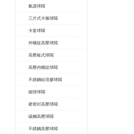
氣源球閥
三片式卡箍球閥
卡套球閥
外螺紋高壓球閥
高壓板式球閥
高壓內螺紋球閥
不銹鋼硅溶膠球閥
縮徑球閥
硬密封高壓球閥
碳鋼高壓球閥
不銹鋼高壓球閥