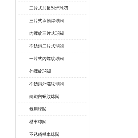
三片式加長對焊球閥
三片式承插焊球閥
內螺紋三片式球閥
不銹鋼二片式球閥
一片式內螺紋球閥
外螺紋球閥
不銹鋼外螺紋球閥
鑄鐵內螺紋球閥
氨用球閥
槽車球閥
不銹鋼槽車球閥