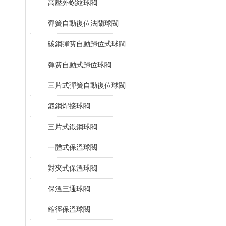
高壓外螺紋球閥
彈簧自動復位法蘭球閥
碳鋼彈簧自動歸位式球閥
彈簧自動式歸位球閥
三片式彈簧自動復位球閥
鍛鋼焊接球閥
三片式鍛鋼球閥
一體式保溫球閥
對夾式保溫球閥
保溫三通球閥
縮徑保溫球閥