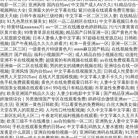
电影一区二区
|
亚洲风情 国内自拍av
|
中文国产成人AⅤ久久
|
91精品综合
视频网站大全
|
亚洲最大的中文字幕在线
|
紫川动漫在线观看免费完整版
|
摸天天碰
|
日韩午夜福利三级经典
|
中文字幕一区二区三区人妻
|
在线精品
妇
|
91九色黑丝长腿美女
|
精区一品二品精区在线91
|
中文字幕视频日本在
卡
|
特黄特猛aaaaaa片
|
av一区二区在线播放色婷婷精品
|
污污污黄黄黄
区黄片欧美
|
99青青草原在线视频
|
精品国产日韩亚洲一区
|
国产黄色片免
人屁股眼交视频
|
日本人妻偷人妻中文字幕
|
97超碰在线资源总站
|
日韩欧
视频
|
国产午夜精品久久久久婷看片
|
松本一香亚洲av一区
|
亚洲一区二区
二区二区三区
|
一级黄色片特级黄色片
|
www麻豆国产精品
|
在线视频免费
洲图片 国产精品
|
福利小视频国产一区
|
成人精品自拍小视频在线
|
动漫牝
亚洲不卡在线视频免费
|
超级黄的有肉视频在线观看
|
av在线免费观看高
亚洲偷一区二区在线观看
|
男的把女的捅爽的视频在线
|
亚洲综合在线一
视频
|
亚洲风情 国内自拍av
|
中文字幕在线视频第九页
|
日韩成人性爱影
洲男人天堂2025av
|
在线大尺度国模视频
|
中文字幕人妻不卡久久
|
91网
焦手机免费观看视频
|
黄色片在线免费观看日韩不卡
|
人妻中文字幕影音
韩国美女视频在线观看18+
|
99在线只有精品视频
|
吊草逼性免费看高潮
|
的
|
欧美亚洲国产精品久久这
|
人妻少妇电影中文字幕
|
国产精品亚洲av
婷激情综合
|
另类激情国产专区在线观看免费
|
婷婷综合缴情亚洲av一二
乱生活
|
亚洲第一黄色日韩欧美
|
可以看黄色的免费网站
|
白丝大胸美女操
天堂在男人的双股之间
|
人与性口牲恔配视频
|
久久中文字幕中文字幕
|
亚
二新区乱码无人区二
|
午夜老司机福利视频在线观看
|
中文字幕久久五月
激
|
欧美三级不卡在线播放
|
av自拍偷拍一区二区
|
亚洲熟女人妻中文字
5656
|
手机在线观看免费的日韩av
|
中文字幕乱码熟女人妻水蜜桃
|
老外
发黄是什么原因
|
亚洲自拍偷拍视频一区
|
亚洲码欧洲码在线观看
|
91另
频观看
|
日韩一级大片免费视频
|
欧美一区二区三区视频在线观看
|
国产三