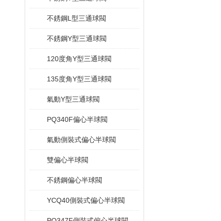
不銹鋼L型三通球閥
不銹鋼Y型三通球閥
120度角Y型三通球閥
135度角Y型三通球閥
氣動Y型三通球閥
PQ340F偏心半球閥
氣動側裝式偏心半球閥
雙偏心半球閥
不銹鋼偏心半球閥
YCQ40側裝式偏心半球閥
PQ347F側裝式偏心半球閥