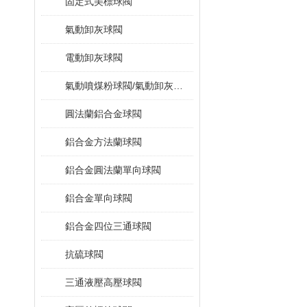
固定式美標球閥
氣動卸灰球閥
電動卸灰球閥
氣動噴煤粉球閥/氣動卸灰球閥
圓法蘭鋁合金球閥
鋁合金方法蘭球閥
鋁合金圓法蘭單向球閥
鋁合金單向球閥
鋁合金四位三通球閥
抗硫球閥
三通液壓高壓球閥