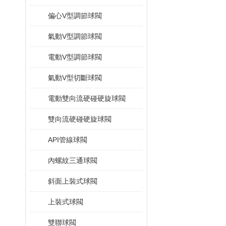
偏心V型調節球閥
氣動V型調節球閥
電動V型調節球閥
氣動V型切斷球閥
電動雙向流硬碰硬旋球閥
雙向流硬碰硬旋球閥
API管線球閥
內螺紋三通球閥
斜面上裝式球閥
上裝式球閥
雙聯球閥