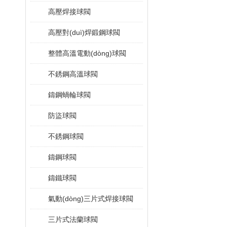
高壓焊接球閥
高壓對(duì)焊鍛鋼球閥
整體高溫電動(dòng)球閥
不銹鋼高溫球閥
鑄鋼蝸輪球閥
防盜球閥
不銹鋼球閥
鑄鋼球閥
鑄鐵球閥
氣動(dòng)三片式焊接球閥
三片式法蘭球閥