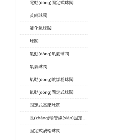
電動(dòng)固定式球閥
黃銅球閥
液化氣球閥
球閥
氣動(dòng)氧氣球閥
氧氣球閥
氣動(dòng)噴煤粉球閥
氣動(dòng)固定式球閥
固定式高壓球閥
長(zhǎng)輸管線(xiàn)固定球閥
固定式渦輪球閥