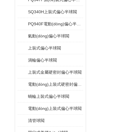
SQ340H上裝式偏心半球閥
PQ940F電動(dòng)偏心半球閥
氣動(dòng)偏心半球閥
上裝式偏心半球閥
渦輪偏心半球閥
上裝式金屬硬密封偏心半球閥
電動(dòng)上裝式硬密封偏心球閥
蝸輪上裝式偏心半球閥
電動(dòng)上裝式偏心半球閥
清管球閥