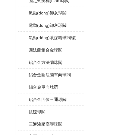
固定式美標(biāo)球閥
氣動(dòng)卸灰球閥
電動(dòng)卸灰球閥
氣動(dòng)噴煤粉球閥/氣動(dòng)卸灰球閥
圓法蘭鋁合金球閥
鋁合金方法蘭球閥
鋁合金圓法蘭單向球閥
鋁合金單向球閥
鋁合金四位三通球閥
抗硫球閥
三通液壓高壓球閥