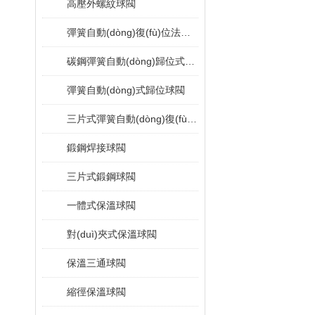
高壓外螺紋球閥
彈簧自動(dòng)復(fù)位法蘭球閥
碳鋼彈簧自動(dòng)歸位式球閥
彈簧自動(dòng)式歸位球閥
三片式彈簧自動(dòng)復(fù)位球閥
鍛鋼焊接球閥
三片式鍛鋼球閥
一體式保溫球閥
對(duì)夾式保溫球閥
保溫三通球閥
縮徑保溫球閥