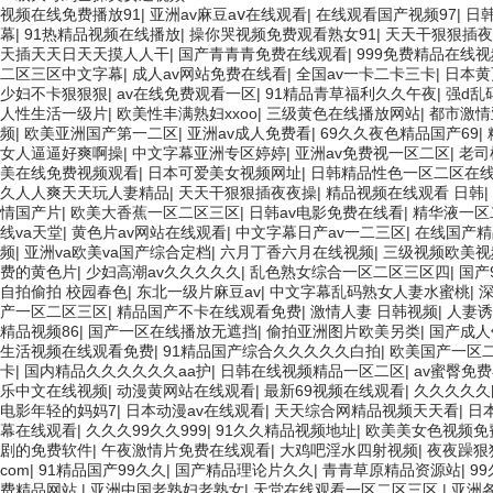
视频在线免费播放91
|
亚洲av麻豆aⅴ在线观看
|
在线观看国产视频97
|
日
幕
|
91热精品视频在线播放
|
操你哭视频免费观看熟女91
|
天天干狠狠插夜
天插天天日天天摸人人干
|
国产青青青免费在线观看
|
999免费精品在线视
二区三区中文字幕
|
成人av网站免费在线看
|
全国av一卡二卡三卡
|
日本黄
少妇不卡狠狠狠
|
av在线免费观看一区
|
91精品青草福利久久午夜
|
强d乱
人性生活一级片
|
欧美性丰满熟妇xxoo
|
三级黄色在线播放网站
|
都市激情
频
|
欧美亚洲国产第一二区
|
亚洲av成人免费看
|
69久久夜色精品国产69
|
女人逼逼好爽啊操
|
中文字幕亚洲专区婷婷
|
亚洲av免费视一区二区
|
老司
美在线免费视频观看
|
日本可爱美女视频网址
|
日韩精品性色一区二区在
久人人爽天天玩人妻精品
|
天天干狠狠插夜夜操
|
精品视频在线观看 日韩
|
情国产片
|
欧美大香蕉一区二区三区
|
日韩av电影免费在线看
|
精华液一区
线va天堂
|
黄色片av网站在线观看
|
中文字幕日产av一二三区
|
在线国产精
频
|
亚洲va欧美va国产综合定档
|
六月丁香六月在线视频
|
三级视频欧美视
费的黄色片
|
少妇高潮av久久久久久
|
乱色熟女综合一区二区三区四
|
国产
自拍偷拍 校园春色
|
东北一级片麻豆av
|
中文字幕乱码熟女人妻水蜜桃
|
产一区二区三区
|
精品国产不卡在线观看免费
|
激情人妻 日韩视频
|
人妻
精品视频86
|
国产一区在线播放无遮挡
|
偷拍亚洲图片欧美另类
|
国产成人
生活视频在线观看免费
|
91精品国产综合久久久久久白拍
|
欧美国产一区
卡
|
国内精品久久久久久久aa护
|
日韩在线视频精品一区二区
|
av蜜臀免
乐中文在线视频
|
动漫黄网站在线观看
|
最新69视频在线观看
|
久久久久久
电影年轻的妈妈7
|
日本动漫av在线观看
|
天天综合网精品视频天天看
|
日
幕在线观看
|
久久久99久久999
|
91久久精品视频地址
|
欧美美女色视频免
剧的免费软件
|
午夜激情片免费在线观看
|
大鸡吧淫水四射视频
|
夜夜躁狠
com
|
91精品国产99久久
|
国产精品理论片久久
|
青青草原精品资源站
|
9
费精品网站
|
亚洲中国老熟妇老熟女
|
天堂在线观看一区二区三区
|
亚洲