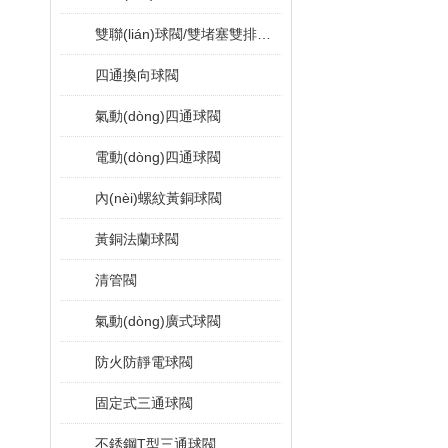
雙聯(lián)球閥/雙堵塞雙排放球閥
四通換向球閥
氣動(dòng)四通球閥
電動(dòng)四通球閥
內(nèi)螺紋黃銅球閥
黃銅法蘭球閥
清管閥
氣動(dòng)廣式球閥
防火防靜電球閥
固定式三通球閥
不銹鋼T型三通球閥