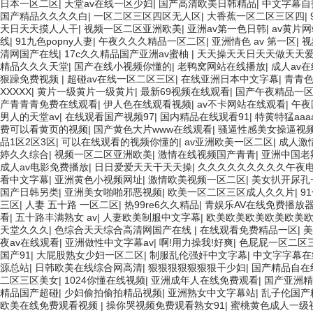
日本一区二区
|
天堂av在线一区少妇
|
国产高清欧美日韩精品
|
中文字幕自
国产精品久久久久白
|
一区二区三区四区无人区
|
大香蕉一区二区三区四
|
天日天天摸人人干
|
视频一区二区亚洲欧美
|
亚洲av第一色日韩
|
av黄片
线
|
91九色popny人妻
|
午夜久久久精品一区二区
|
亚洲情色 av 第一区
|
视
清网国产在线
|
17c久久精品国产亚洲av蜜柚
|
天天操天天日天天做天天
精品久久久天堂
|
国产在线小视频你懂的
|
老鸭窝网站在线播放
|
成人av
狠躁免费视频
|
超碰av在线一区二区三区
|
在线亚洲日本中文字幕
|
青青
XXXXX
|
黄片一级黄片一级黄片
|
最新69视频在线观看
|
国产午夜精品一
产青青青免费在线观看
|
伊人色在线观看视频
|
av不卡网站在线观看
|
午夜
男人的天堂av
|
在线观看国产视频97
|
国内精品在线观看91
|
特黄特猛aaa
费可以看黄页的视频
|
国产黄色大片www在线观看
|
骚逼性感美女操逼视
品1区2区3区
|
可以在线观看的视频你懂的
|
av亚洲欧美一区二区
|
成人激
婷久久综合
|
视频一区二区亚洲欧美
|
激情在线视频国产青青
|
亚洲中国老
成人av电影免费播放
|
日日爱爱天天干天天操
|
久久久久久久久久久午夜
看中文字幕
|
亚洲黄色小视频网址
|
激情欧美视频一区二区
|
美女扒开尿孔
国产日韩另类
|
亚洲美女啪啪邪恶视频
|
欧美一区二区三区成人久久片
|
9
三区
|
人妻 五十路 一区二区
|
热99re6久久精品
|
青娱乐AV在线免费播放
看
|
五十路丰满熟女 av
|
人妻欧美制服中文字幕
|
欧美欧美欧美欧美欧美
天堂久久久
|
色综合天天综合高清网国产在线
|
在线观看免费精品一区
|
美
夜av在线观看
|
亚洲做性中文字幕av
|
啊!用力操我!好爽
|
色屁屁一区二区
国产91
|
大屁股熟女少妇一区二区
|
制服乱伦强奸中文字幕
|
中文字字幕在
源总站
|
日韩欧美在线综合网高清
|
狠狠狠狠狠狠狠干少妇
|
国产精品自在
二区三区美女
|
1024你懂在线视频
|
亚洲成年人在线免费观看
|
国产亚洲精品
精品国产超碰
|
少妇偷拍偷拍精品视频
|
亚洲熟女中文字幕站
|
乱子伦国产
欧美在线免费观看视频
|
操你哭视频免费观看熟女91
|
蜜桃黄色成人一级