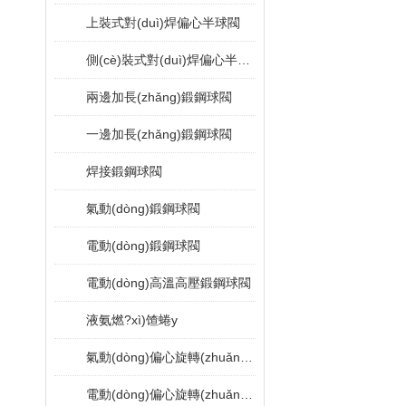
上裝式對(duì)焊偏心半球閥
側(cè)裝式對(duì)焊偏心半球閥
兩邊加長(zhǎng)鍛鋼球閥
一邊加長(zhǎng)鍛鋼球閥
焊接鍛鋼球閥
氣動(dòng)鍛鋼球閥
電動(dòng)鍛鋼球閥
電動(dòng)高溫高壓鍛鋼球閥
液氨燃?xì)馇蜷y
氣動(dòng)偏心旋轉(zhuǎn)閥
電動(dòng)偏心旋轉(zhuǎn)閥