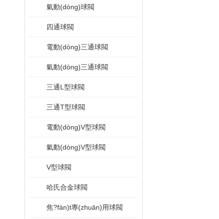
氣動(dòng)球閥
四通球閥
電動(dòng)三通球閥
氣動(dòng)三通球閥
三通L型球閥
三通T型球閥
電動(dòng)V型球閥
氣動(dòng)V型球閥
V型球閥
哈氏合金球閥
焦?fàn)t專(zhuān)用球閥