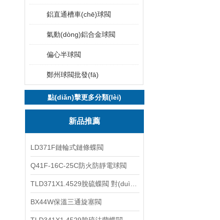
鋁直通槽車(chē)球閥
氣動(dòng)鋁合金球閥
偏心半球閥
鄭州球閥批發(fā)
點(diǎn)擊更多分類(lèi)
新品推薦
LD371F鏈輪式鏈條蝶閥
Q41F-16C-25C防火防靜電球閥
TLD371X1.4529脫硫蝶閥 對(duì)夾式蝶閥
BX44W保溫三通旋塞閥