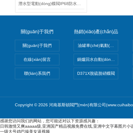
潛水型電動(dòng)蝶閥IP68防水電動(dòng)蝶閥用于地下雨污水管道閥門(mén)井易泡水淹水的地方
關(guān)于我們
熱銷(xiāo)產(chǎn)品
關(guān)于我們
油罐車(chē)氣動(dòng)閥控制
在線(xiàn)留言
鍋爐回水自動(dòng)啟閉閥KT
聯(lián)系我們
D371X脫硫脫硝蝶閥
Copyright © 2026 河南基斯頓閥門(mén)有限公司(www.cuihaibo
感谢您访问我们的网站，您可能还对以下资源感兴趣：
日韩激情又爽aaaaa级,亚洲国产精品视频免费在线,亚洲中文字幕图片小
一级大号鸡巴操美女逼视频