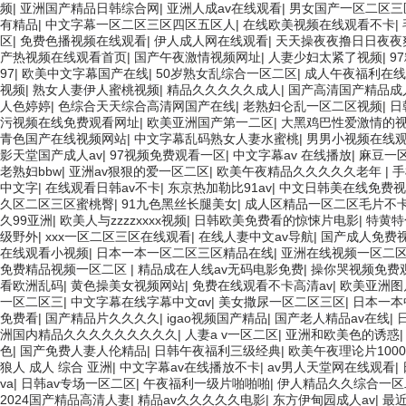
频
|
亚洲国产精品日韩综合网
|
亚洲人成av在线观看
|
男女国产一区二区三
有精品
|
中文字幕一区二区三区四区五区人
|
在线欧美视频在线观看不卡
|
区
|
免费色播视频在线观看
|
伊人成人网在线观看
|
天天操夜夜撸日日夜夜
产热视频在线观看首页
|
国产午夜激情视频网址
|
人妻少妇太紧了视频
|
9
97
|
欧美中文字幕国产在线
|
50岁熟女乱综合一区二区
|
成人午夜福利在线
视频
|
熟女人妻伊人蜜桃视频
|
精品久久久久久成人
|
国产高清国产精品成
人色婷婷
|
色综合天天综合高清网国产在线
|
老熟妇仑乱一区二区视频
|
日
污视频在线免费观看网址
|
欧美亚洲国产第一二区
|
大黑鸡巴性爱激情的
青色国产在线视频网站
|
中文字幕乱码熟女人妻水蜜桃
|
男男小视频在线
影天堂国产成人av
|
97视频免费观看一区
|
中文字幕av 在线播放
|
麻豆一
老熟妇bbw
|
亚洲av狠狠的爱一区二区
|
欧美午夜精品久久久久久老年
|
手
中文字
|
在线观看日韩av不卡
|
东京热加勒比91av
|
中文日韩美在线免费视
久区二区三区蜜桃臀
|
91九色黑丝长腿美女
|
成人区精品一区二区毛片不
久99亚洲
|
欧美人与zzzzxxxx视频
|
日韩欧美免费看的惊悚片电影
|
特黄特
级野外
|
xxx一区二区三区在线观看
|
在线人妻中文av导航
|
国产成人免费
在线观看小视频
|
日本一本一区二区三区精品在线
|
亚洲在线视频一区二
免费精品视频一区二区
|
精品成在人线av无码电影免费
|
操你哭视频免费观
看欧洲乱码
|
黄色操美女视频网站
|
免费在线观看不卡高清av
|
欧美亚洲图
一区二区三
|
中文字幕在线字幕中文αv
|
美女撒尿一区二区三区
|
日本一本
免费看
|
国产精品片久久久久
|
igao视频国产精品
|
国产老人精品av在线
|
洲国内精品久久久久久久久久久
|
人妻a v一区二区
|
亚洲和欧美色的诱惑
色
|
国产免费人妻人伦精品
|
日韩午夜福利三级经典
|
欧美午夜理论片100
狼人 成人 综合 亚洲
|
中文字幕av在线播放不卡
|
av男人天堂网在线观看
|
va
|
日韩av专场一区二区
|
午夜福利一级片啪啪啪
|
伊人精品久久综合一
2024国产精品高清人妻
|
精品av久久久久久电影
|
东方伊甸园成人av
|
最