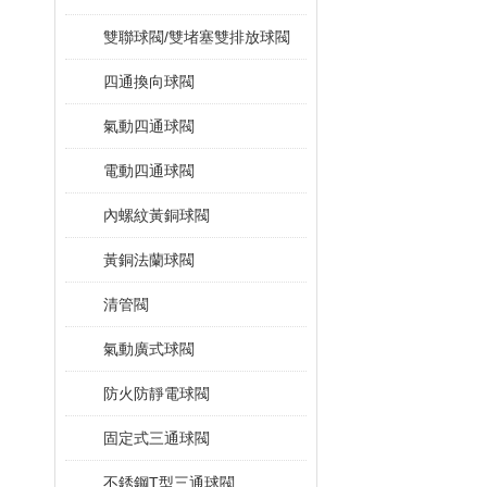
雙聯球閥/雙堵塞雙排放球閥
四通換向球閥
氣動四通球閥
電動四通球閥
內螺紋黃銅球閥
黃銅法蘭球閥
清管閥
氣動廣式球閥
防火防靜電球閥
固定式三通球閥
不銹鋼T型三通球閥