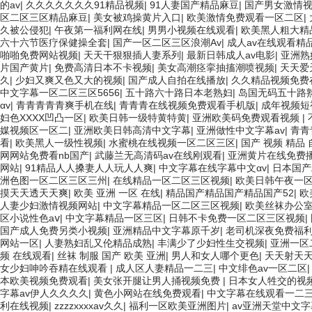
的av
|
久久久久久久久91精品视频
|
91人妻国产精品麻豆
|
国产男女激情
区二区三区精品麻豆
|
美女被鸡操黄片入口
|
欧美激情免费观看一区二区
|
久被公侵犯
|
午夜第一福利网在线
|
男男小视频在线观看
|
欧美黑人粗大精
六十六节医疗保健操全套
|
国产一区二区三区浪潮Av
|
成人av在线观看精
啪啪免费网站视频
|
天天干狠狠插人妻系列
|
最新日韩成人av电影
|
亚洲熟
片国产黄片
|
免费高清日本不卡视频
|
美女高潮痉挛抽搐潮喷视频
|
天天爱
久
|
少妇又爽又色又大的视频
|
国产成人自拍在线播放
|
久久精品视频免费
中文字幕一区二区三区5656
|
五十路六十路日本老熟妇
|
岛国无码五十路
αv
|
青青青青青爽手机在线
|
青青青在线视频免费观看手机版
|
成年视频短
妇色XXXX凹凸一区
|
欧美日韩一级特黄特黄
|
亚洲欧美码免费观看视频
|
媒视频区一区二
|
亚洲欧美日韩高清中文字幕
|
亚洲做性中文字幕av
|
青青
看
|
欧美黑人一级性视频
|
水蜜桃在线视频一区二区三区
|
国产 视频 精品 
网网站免费看nb国产
|
武藤兰无高清码av在线刚观看
|
亚洲黄片在线免费
网站
|
91精品人人搡妻人人玩人人爽
|
中文字幕在线字幕中文αv
|
日本国产
洲色图一区二区三区三州
|
在线精品一区二区三区视频
|
欧美日韩午夜一
摸天天透天天爽
|
欧美 亚洲 一区 在线
|
精品国产精品国产精品国产52
|
欧
人妻少妇激情视频网站
|
中文字幕精品一区二区三区视频
|
欧美丝袜办公室
区小说性色aⅴ
|
中文字幕精品一区三区
|
日韩不卡免费一区二区三区视频
|
国产成人免费另类小视频
|
亚洲精品中文字幕原千岁
|
老司机深夜免费福
网站一区
|
人妻熟妇乱又伦精品成熟
|
丰满少了少妇性生交视频
|
亚洲一区
频 在线观看
|
丝袜 制服 国产 欧美 亚洲
|
男人和女人哪个更色
|
天天射天
女少妇呻吟吞精在线观看
|
成人区人妻精品一二三
|
中文绯色av一区二区
本欧美视频免费观看
|
美女张开腿让男人捅视频免费
|
日本女人牲交的视
字幕av伊人久久久久
|
黄色小网站在线免费观看
|
中文字幕在线观看一二
利在线视频
|
zzzzxxxxav久久
|
福利一区欧美亚洲图片
|
av亚洲天堂中文字