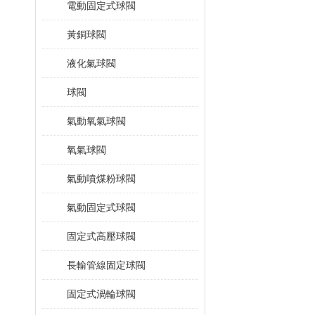
電動固定式球閥
黃銅球閥
液化氣球閥
球閥
氣動氧氣球閥
氧氣球閥
氣動噴煤粉球閥
氣動固定式球閥
固定式高壓球閥
長輸管線固定球閥
固定式渦輪球閥