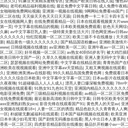
三区久久
|
91麻豆天美精东蜜桃专区
|
亚洲国产欧美日韩在线人成
|
懂色a
网站
|
老司机精品福利视频在线
|
最近免费中文字幕日韩
|
成人免费午夜精
女啪啪啪免费网站视频
|
亚洲第一视频在线视频
|
9网网站免费看nb国产
|
区二区在线
|
天天操天天色天天日天天舔
|
日韩免费一卡二卡三卡四卡五
女在线视频网人妻
|
在线免费观看精品一区
|
日本在线观看视频黄大片ww
第一页
|
中文字幕在线精品的视频
|
日本欧美视频免费观看
|
欲色天天网综
久麻
|
av中文字幕巨乳人妻
|
一级特黄夫妻生活大片
|
淫色网亚洲av日韩av
久久久久久久
|
怡红院视频一区二区三区
|
欧美三级不卡在线播放
|
天天摸
新
|
精品黄色一级久久久久久久久
|
国产精品国语粉嫩av
|
亚洲欧美激情片
www
|
日韩级视频在线播放
|
av亚洲欧美一区二区
|
亚洲午夜av一区二区
|
区,二区,三区
|
好吊视频一区二区三区
|
av熟女40到50岁名字
|
被大鸡巴插
欧美日韩中文国产一区
|
久草久久视频在线观看
|
亚洲人妻无吗中文字幕
|
二区
|
瑟瑟视频在线网站免费观看
|
中文字幕在线精品资源
|
青青热国产在
洲欧美在视视频观看
|
亚洲中文字幕aⅴ天堂精品
|
又粗又爽视频在线观看
|
久
|
亚洲欧洲美洲av在线影视
|
99久久精品岛国免费黄色网
|
免费观看日
久久久久综合日本欧美
|
中文字幕中文字幕一区三区
|
日本av影片在线观
久夜夜嗨
|
91超碰极品人人人人成人
|
漂亮人妻口爆深喉免费视频
|
78m
拍视频在线观看看
|
91熟女91九色91天堂
|
亚洲国内精品久久久久久久久
电影亚洲免费
|
国产三级精品福利视频在线观看
|
av精品一区二区三区免
在线免费观看视频
|
最近最新高清欧美日韩中文字幕
|
日韩专区欧美专区
ass亚洲熟妇熟女pics
|
影音先锋在线观看国产91
|
黄色男人的天堂av
|
亚
女视频在线观看18+
|
人妻一区二区的诱惑
|
精品色欲久久久青青青人人爽
一区
|
朴妮唛无删减福利在线观看
|
日本国产福利视频在线观看
|
欧美亚洲
日本丰满少妇毛茸茸
|
国产剧情无码播放在线看
|
黑人中出日本人妻系列
|
香蕉一区二区三区
|
四虎影音精品影院在线播放
|
极品扒开粉嫩小av一区