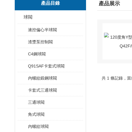
產品目錄
產品展示
球閥
液控偏心半球閥
渣漿泵控制閥
C4鋼球閥
Q91SAF卡套式球閥
內螺紋鍛鋼球閥
共 1 條記錄，當
卡套式三通球閥
三通球閥
角式球閥
內螺紋球閥