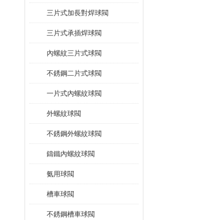
三片式加長對焊球閥
三片式承插焊球閥
內螺紋三片式球閥
不銹鋼二片式球閥
一片式內螺紋球閥
外螺紋球閥
不銹鋼外螺紋球閥
鑄鐵內螺紋球閥
氨用球閥
槽車球閥
不銹鋼槽車球閥