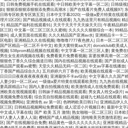
页
|
日韩免费视频手机在线观看
|
中日韩欧美中文字幕一区二区
|
日韩级视
妇
|
狠狠添狠狠添狠狠添免费出高潮水
|
国产在线看片免费人成视频97
|
日韩专区欧美专区第五页
|
日本中文字幕2020
|
一级做a爱片特黄在线观
理片1区2区
|
国产精品视频成人在线观看
|
九九热这里只有精品视频6
|
精
卡
|
精品国产福利在线观看91
|
天天干天天干天天操天天日
|
午夜精品婷婷
区三区
|
中文幕一区二区三区久久蜜桃
|
久久久久久狠狠综合一本
|
99精
嗷叫
|
成人黄页面在线观看
|
久久久精品国产亚洲av水
|
亚洲精品卡一卡二
区电影
|
亚洲精品久久在线视频
|
噜噜噜7777夜色撩人
|
日本一区二区三区
国产区精品一区二区不卡中文
|
欧美大黄特黄aa大片
|
dorcelclub欧美成人
视频
|
538prom精品视频在线观看
|
中文字幕一区二区三区人妻
|
黄免费在
男生女生差鸡视频在线看
|
免费看黄片免费看视频
|
富婆按摩高潮一区二区
狠狠色丁香久久综合频道日韩
|
国内在线精品视频在线观看
|
国产原创成
精品国产观看av蜜臀
|
天堂久久精品无码一区二区
|
中文av字幕在线播放
|
丁香国产精品综合久久
|
五月婷婷六月丁香色
|
欧美视频在线观看一区二
日日日日夜夜夜夜夜夜夜夜
|
亚洲最快不卡av综合
|
中文字幕久久久国产
人妻少妇一区二区aⅴ
|
一级做a爱片特黄在线观看欧美性
|
九九热在线视频
妻高跟精品17c
|
国内人妻自拍视频在线
|
欧美激情成人在线免费观看
|
日
洲欧美在视视频观看
|
日韩妹子精品视频在线观看
|
男女真人牲交a伋片
|
美视频免费在线看
|
综合页自拍视频在线观看
|
超碰九七精品在线观看
|
精
视频免费网站
|
亚洲情色 av 第一区
|
色哟哟欧美日韩17c
|
亚洲精品伊人久
区三区
|
日韩精品视频网站免费观看
|
成人涩涩小片视频日本
|
最新中文字
中文成人字幕在线
|
国产 欧美 五月 激情
|
熟女啪啪一区二区三区
|
日本欧
97人妻人人妻人人澡
|
樱桃国产成人精品视频
|
清纯唯美另类激情若怒
|
a
区
|
国产在线视频综合免费
|
精品黄色一级久久久久久久久
|
亚洲影视精品
免费A级毛片免费看
|
狠狼鲁亚洲综合在线
|
亚洲最大的福利视频导航
|
五