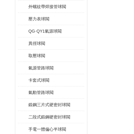
外螺紋帶焊接管球閥
壓力表球閥
QG·QY1氣源球閥
異徑球閥
取壓球閥
氣源管路球閥
卡套式球閥
氣動管路球閥
鍛鋼三片式硬密封球閥
二段式鍛鋼硬密封球閥
手電一體偏心半球閥