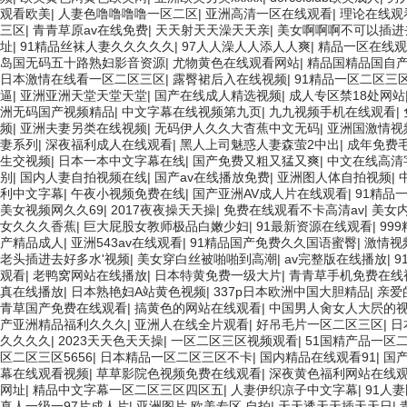
观看欧美
|
人妻色噜噜噜噜一区二区
|
亚洲高清一区在线观看
|
理论在线观
三区
|
青青草原av在线免费
|
天天射天天澡天天亲
|
美女啊啊啊不可以插进
址
|
91精品丝袜人妻久久久久久
|
97人人澡人人添人人爽
|
精品一区在线观
岛国无码五十路熟妇影音资源
|
尤物黄色在线观看网站
|
精品国精品国自
日本激情在线看一区二区三区
|
露臀裙后入在线视频
|
91精品一区二区三
逼
|
亚洲亚洲天堂天堂天堂
|
国产在线成人精选视频
|
成人专区禁18处网站
洲无码国产视频精品
|
中文字幕在线视频第九页
|
九九视频手机在线观看
|
频
|
亚洲夫妻另类在线视频
|
无码伊人久久大杳蕉中文无码
|
亚洲国激情视
妻系列
|
深夜福利成人在线观看
|
黑人上司魅惑人妻森萤2中出
|
成年免费
生交视频
|
日本一本中文字幕在线
|
国产免费又粗又猛又爽
|
中文在线高清
别
|
国内人妻自拍视频在线
|
国产av在线播放免费
|
亚洲图人体自拍视频
|
利中文字幕
|
午夜小视频免费在线
|
国产亚洲AV成人片在线观看
|
91精品
美女视频网久久69
|
2017夜夜操天天操
|
免费在线观看不卡高清av
|
美女
女久久久香蕉
|
巨大屁股女教师极品白嫩少妇
|
91最新资源在线观看
|
99
产精品成人
|
亚洲543av在线观看
|
91精品国产免费久久国语蜜臀
|
激情视
老头插进去好多水'视频
|
美女穿白丝被啪啪到高潮
|
av完整版在线播放
|
9
观看
|
老鸭窝网站在线播放
|
日本特黄免费一级大片
|
青青草手机免费在线
真在线播放
|
日本熟艳妇A站黄色视频
|
337p日本欧洲中国大胆精品
|
亲爱
青草国产免费在线观看
|
搞黄色的网站在线观看
|
中国男人肏女人大屄的
产亚洲精品福利久久久
|
亚洲人在线全片观看
|
好吊毛片一区二区三区
|
日
久久久久
|
2023天天色天天操
|
一区二区三区视频观看
|
51国精产品一区
区二区三区5656
|
日本精品一区二区三区不卡
|
国内精品在线观看91
|
国
幕在线观看视频
|
草草影院色视频免费在线观看
|
深夜黄色福利网站在线
网址
|
精品中文字幕一区二区三区四区五
|
人妻伊织凉子中文字幕
|
91人
真人一级一97片成人片
|
亚洲图片 欧美专区 自拍
|
天天透天天插天天日
|