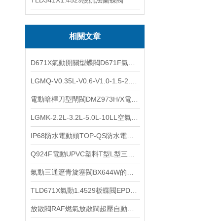
TLD341X1.4529脫硫法蘭蝶閥
相關文章
D671X氣動開關型蝶閥D671F氣動蝶閥D671X氣動對夾蝶閥技術參數
LGMQ-V0.35L-V0.6-V1.0-1.5-2.0-4.0-5.0-6.0-12氣囊式脈沖阻尼器PVDF的特點
電動暗桿刀型閘閥DMZ973H/X電動暗板帶蓋插板閥電動污泥污水閘板閥性能特點
LGMK-2.2L-3.2L-5.0L-10LL空氣室式脈沖阻尼器UPVC脈動阻尼器的工作原理
IP68防水電動頭TOP-QS防水電動執行器潛水型電動執行機構使用注意事項
Q924F電動UPVC塑料T型L型三通球閥Q925F安裝使用注意事項
氣動三通瀝青旋塞閥BX644W的技術參數
TLD671X氣動1.4529板蝶閥EPDM橡膠密封脫硫脫硝漿液蝶閥的性能規范
放散閥RAF燃氣放散閥超壓自動放散閥的產品特點