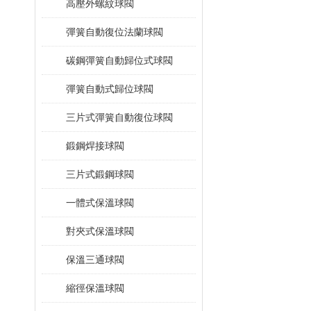
高壓外螺紋球閥
彈簧自動復位法蘭球閥
碳鋼彈簧自動歸位式球閥
彈簧自動式歸位球閥
三片式彈簧自動復位球閥
鍛鋼焊接球閥
三片式鍛鋼球閥
一體式保溫球閥
對夾式保溫球閥
保溫三通球閥
縮徑保溫球閥