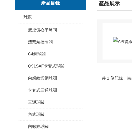
產品目錄
產品展示
球閥
液控偏心半球閥
渣漿泵控制閥
C4鋼球閥
Q91SAF卡套式球閥
內螺紋鍛鋼球閥
共 1 條記錄
卡套式三通球閥
三通球閥
角式球閥
內螺紋球閥