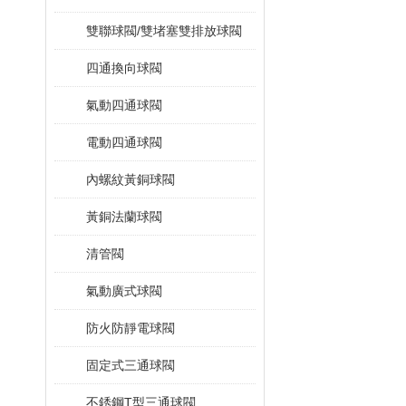
雙聯球閥/雙堵塞雙排放球閥
四通換向球閥
氣動四通球閥
電動四通球閥
內螺紋黃銅球閥
黃銅法蘭球閥
清管閥
氣動廣式球閥
防火防靜電球閥
固定式三通球閥
不銹鋼T型三通球閥