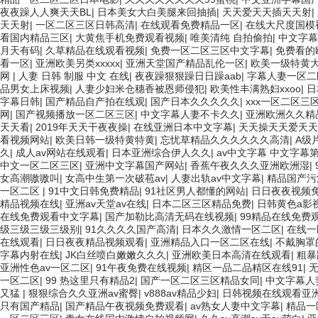
夜夜躁人人爽天天BL
|
日本美女大白美腿来回抽插
|
天天爱天天插天天射
|
天天射
|
一区二区三区日韩高清
|
在线观看免费精品一区
|
在线大尺度国模
看国内精品三区
|
大黄焦手机免费观看视频
|
唯美清纯 自拍偷拍
|
中文字幕
月天有码
|
久草精品在线观看视频
|
免费一区二区三区中文字幕
|
免费看的
看一区
|
亚洲欧美另类xxxxx
|
亚洲天堂国产精品乱伦一区
|
欧美一级特黄
网
|
人妻 日韩 制服 中文 在线
|
夜夜躁狠狠躁日日躁aab
|
字幕人妻一区二
品男女上床视频
|
人妻少妇米仓穗香被恩师侵犯
|
欧美性丰满熟妇xxoo
|
日
字幕日韩
|
国产精品自产拍在线观
|
国产日本久久久久久
|
xxx一区二区三
网
|
国产视频播放一区二区三区
|
中文字幕人妻不卡久久
|
亚洲欧洲久久精
天天看
|
2019年天天干夜夜操
|
在线亚洲日本中文字幕
|
天天操天天爱天天
看视频网站
|
欧美日韩一级特黄特黄
|
忘忧草精品久久久久久久高清
|
A级
久
|
成人av网站在线观看
|
日本亚洲综合伊人久久
|
av中文字幕 中文字幕
中文一区二区三区
|
亚洲中文字幕国产网站
|
香蕉午夜久久久亚洲欧洲湿
|
女高潮嗷嗷叫
|
女高中生第一次破苞av
|
人妻出轨av中文字幕
|
精品国产污
一区二区
|
91中文日韩免费精品
|
91社区男人都懂的网站
|
日日夜夜视频
精品视频在线
|
亚洲av天堂av在线
|
日本二区三区精品免费
|
日韩黄色a影
在线免费观看中文字幕
|
国产加勒比高清无码在线视频
|
99精品在线免费
级三级三级三级别
|
91久久久久国产高清
|
日本久久激情一区二区
|
在线一
在线观看
|
日日夜夜精品视频观看
|
亚洲精品入口一区二区在线
|
不戴胸罩
字幕内射在线
|
JK白丝喷白嫩嫩久久久
|
亚洲欧美日本高清在线观看
|
粗暴
亚洲性色av一区二区
|
91午夜免费在线视频
|
精区一品二品精区在线91
|
一区二区
|
99 热这里只有精品2
|
国产一区二区三区精品女同
|
中文字幕人
又猛
|
狠狠综合久久亚洲av蜜臀
|
v888av精品少妇
|
日韩视频在线观看亚
只有国产精品
|
国产精品午夜视频免费观看
|
av熟女人妻中文字幕
|
精品一