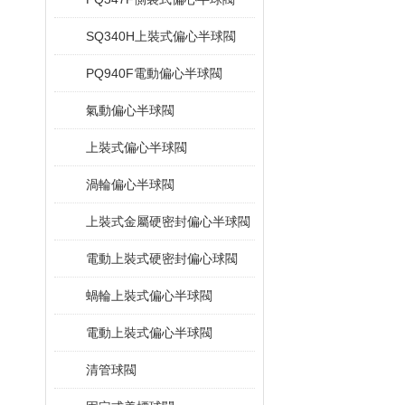
SQ340H上裝式偏心半球閥
PQ940F電動偏心半球閥
氣動偏心半球閥
上裝式偏心半球閥
渦輪偏心半球閥
上裝式金屬硬密封偏心半球閥
電動上裝式硬密封偏心球閥
蝸輪上裝式偏心半球閥
電動上裝式偏心半球閥
清管球閥