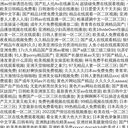
洲av丝袜诱惑在线
|
国产乱人伦Av在线麻豆A
|
超级碰免费在线观看视频
|
欧美日韩精品免费看
|
日韩激情小说在线播放
|
日日爱爱天天干天天操
|
亚
网中文字幕
|
国产精品18禁免费无摭挡
|
精品在线观看一区二区视频
|
亚洲
妻人人妻人人澡
|
日韩av在线直播一区二区
|
粗暴蹂躏中文一区二区三区
|
古装操逼小视频
|
成年大片免费视频播放二级
|
青青青在线亚洲精品国产
|
品播放视频在线观看
|
亚洲精品少妇高潮在线播放
|
欧美18vide0sex性极
白浆一区二区在线观看
|
日韩人妻丝袜一区二区三区
|
欧美成人免费观看
夜夜精品视频免费
|
久久精品亚洲一区二区三
|
国产成人在线观看精品
|
狠
产精品午夜福利久久
|
欧美亚洲综合另类清纯自拍
|
人鱼小姐在线观看国
亚洲免费
|
17c久久精品国产亚洲av蜜柚
|
国产a级三级三级三级别
|
玩弄
线直播
|
91人妻porny精品国产
|
亚洲国产长腿丝袜av天堂
|
97国产精品人
液发黄是什么原因
|
欧美视频美女操蛋欧美视频
|
神马免费手机视频在线
在线观看视频
|
亚洲天堂啪啪爱之巢穴
|
97无精品人妻一区二区三区
|
国产
视频免费
|
好粗好爽快操我免费视频
|
久久久久久曰本av免费免费
|
青青草
五月激情综合啪啪啪
|
亚洲美女福利视频免费
|
日韩人妻熟妇精品xxx
|
成
费观看
|
国产成年无码av片在线
|
黄色片网站国产精品
|
久久久久久aaaaa
国产自产拍在线
|
无套内射黑丝美女91
|
黄色片av网站在线观看
|
国产黄桃
区妓国产
|
日韩欧美亚洲第五页
|
最新黄色天堂av在线资源
|
欧美日韩中文
观看精品
|
免费国产一区二区三区在线播放
|
美女啊啊啊不可以插进去视
产又大又黄又粗又长
|
免费色播视频在线观看
|
99精品视频在线推荐
|
日本
二区三区
|
天堂最新在线免费看电影
|
99热精品成人免费观看
|
日本高清少妇
在线观看一区二区三区
|
2022国产情侣在线视频播放
|
欧美在线一区二区
区二区在线免费观看视频
|
看全黄大黄大色大片美女
|
日本黄色录像第1部
中文字幕,日韩有码
|
亚洲熟妇熟伦精美aaa
|
亚洲丝袜美腿激情综合
|
国产
频
|
欧美黄色网黄色欧美网
|
亚洲欧美另类xxxxx
|
dorcelclub欧美成人
|
男