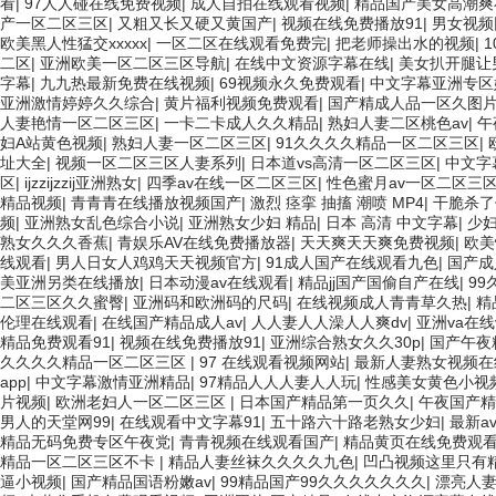
看
|
97人人碰在线免费视频
|
成人自拍在线观看视频
|
精品国产美女高潮爽
产一区二区三区
|
又粗又长又硬又黄国产
|
视频在线免费播放91
|
男女视频
欧美黑人性猛交xxxxx
|
一区二区在线观看免费完
|
把老师操出水的视频
|
二区
|
亚洲欧美一区二区三区导航
|
在线中文资源字幕在线
|
美女扒开腿让
字幕
|
九九热最新免费在线视频
|
69视频永久免费观看
|
中文字幕亚洲专区
亚洲激情婷婷久久综合
|
黄片福利视频免费观看
|
国产精成人品一区久图
人妻艳情一区二区三区
|
一卡二卡成人久久精品
|
熟妇人妻二区桃色av
|
午
妇A站黄色视频
|
熟妇人妻一区二区三区
|
91久久久久精品一区二区三区
|
址大全
|
视频一区二区三区人妻系列
|
日本道vs高清一区二区三区
|
中文字
区
|
ijzzijzzij亚洲熟女
|
四季av在线一区二区三区
|
性色蜜月av一区二区三
精品视频
|
青青青在线播放视频国产
|
激烈 痉挛 抽搐 潮喷 MP4
|
干脆杀了
频
|
亚洲熟女乱色综合小说
|
亚洲熟女少妇 精品
|
日本 高清 中文字幕
|
少
熟女久久久香蕉
|
青娱乐AV在线免费播放器
|
天天爽天天爽免费视频
|
欧美
线观看
|
男人日女人鸡鸡天天视频官方
|
91成人国产在线观看九色
|
国产成
美亚洲另类在线播放
|
日本动漫av在线观看
|
精品jj国产国偷自产在线
|
9
二区三区久久蜜臀
|
亚洲码和欧洲码的尺码
|
在线视频成人青青草久热
|
精
伦理在线观看
|
在线国产精品成人av
|
人人妻人人澡人人爽dv
|
亚洲va在线
精品免费观看91
|
视频在线免费播放91
|
亚洲综合熟女久久30p
|
国产午夜
久久久久精品一区二区三区
|
97 在线观看视频网站
|
最新人妻熟女视频在
app
|
中文字幕激情亚洲精品
|
97精品人人人妻人人玩
|
性感美女黄色小视
片视频
|
欧洲老妇人一区二区三区
|
日本国产精品第一页久久
|
午夜国产精
男人的天堂网99
|
在线观看中文字幕91
|
五十路六十路老熟女少妇
|
最新a
精品无码免费专区午夜党
|
青青视频在线观看国产
|
精品黄页在线免费观
精品一区二区三区不卡
|
精品人妻丝袜久久久久九色
|
凹凸视频这里只有
逼小视频
|
国产精品国语粉嫩av
|
99精品国产99久久久久久久久
|
漂亮人