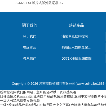
LGMZ-1.5L膜片式脈沖阻尼器LGMZ-P1.5L膜片式脈動阻尼器UPVC的安裝示意圖
關于我們
熱銷產品
關于我們
油罐車氣動閥控制氣動組合開關
在線留言
鍋爐回水自動啟閉閥KTH41X
聯系我們
D371X脫硫脫硝蝶閥
Copyright © 2026 河南基斯頓閥門有限公司(www.cuihaibo168
感谢您访问我们的网站，您可能还对以下资源感兴趣：
日韩激情又爽aaaaa级,亚洲国产精品视频免费在线,亚洲中文字幕图片小
一级大号鸡巴操美女逼视频
一级a欧美精品欧美a精品
|
99精品国产中文字幕
|
色噜噜人妻丝袜av先锋