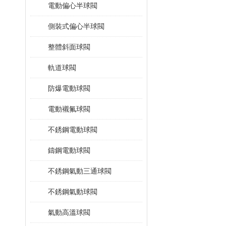
電動偏心半球閥
側裝式偏心半球閥
整體斜面球閥
軌道球閥
防爆電動球閥
電動襯氟球閥
不銹鋼電動球閥
鑄鋼電動球閥
不銹鋼氣動三通球閥
不銹鋼氣動球閥
氣動高溫球閥