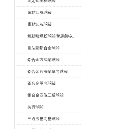
固定式美標球閥
氣動卸灰球閥
電動卸灰球閥
氣動噴煤粉球閥/氣動卸灰球閥
圓法蘭鋁合金球閥
鋁合金方法蘭球閥
鋁合金圓法蘭單向球閥
鋁合金單向球閥
鋁合金四位三通球閥
抗硫球閥
三通液壓高壓球閥