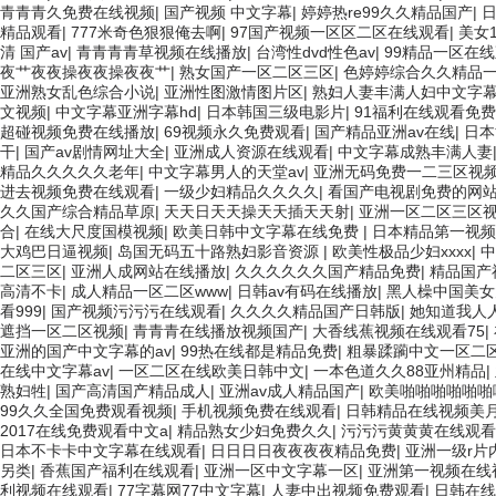
青青青久免费在线视频
|
国产视频 中文字幕
|
婷婷热re99久久精品国产
|
精品观看
|
777米奇色狠狠俺去啊
|
97国产视频一区区二区在线观看
|
美女
清 国产av
|
青青青青草视频在线播放
|
台湾性dvd性色av
|
99精品一区在
夜艹夜夜操夜夜操夜夜艹
|
熟女国产一区二区三区
|
色婷婷综合久久精品
亚洲熟女乱色综合小说
|
亚洲性图激情图片区
|
熟妇人妻丰满人妇中文字
文视频
|
中文字幕亚洲字幕hd
|
日本韩国三级电影片
|
91福利在线观看免费
超碰视频免费在线播放
|
69视频永久免费观看
|
国产精品亚洲av在线
|
日本
干
|
国产av剧情网址大全
|
亚洲成人资源在线观看
|
中文字幕成熟丰满人妻
精品久久久久久老年
|
中文字幕男人的天堂av
|
亚洲无码免费一二三区视
进去视频免费在线观看
|
一级少妇精品久久久久
|
看国产电视剧免费的网
久久国产综合精品草原
|
天天日天天操天天插天天射
|
亚洲一区二区三区
合
|
在线大尺度国模视频
|
欧美日韩中文字幕在线免费
|
日本精品第一视频
大鸡巴日逼视频
|
岛国无码五十路熟妇影音资源
|
欧美性极品少妇xxxx
|
中
二区三区
|
亚洲人成网站在线播放
|
久久久久久久国产精品免费
|
精品国产
高清不卡
|
成人精品一区二区www
|
日韩av有码在线播放
|
黑人橾中国美女
看999
|
国产视频污污污在线观看
|
久久久久精品国产日韩版
|
她知道我人人
遮挡一区二区视频
|
青青青在线播放视频国产
|
大香线蕉视频在线观看75
|
亚洲的国产中文字幕的av
|
99热在线都是精品免费
|
粗暴蹂躏中文一区二
在线中文字幕av
|
一区二区在线欧美日韩中文
|
一本色道久久88亚州精品
|
熟妇牲
|
国产高清国产精品成人
|
亚洲av成人精品国产
|
欧美啪啪啪啪啪啪
99久久全国免费观看视频
|
手机视频免费在线观看
|
日韩精品在线视频美
2017在线免费观看中文a
|
精品熟女少妇免费久久
|
污污污黄黄黄在线观看
日本不卡卡中文字幕在线观看
|
日日日日夜夜夜夜精品免费
|
亚洲一级r片
另类
|
香蕉国产福利在线观看
|
亚洲一区中文字幕一区
|
亚洲第一视频在线
利视频在线观看
|
77字幕网77中文字幕
|
人妻中出视频免费观看
|
日韩在线