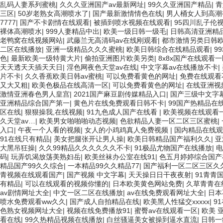
乱码人妻系列蜜桃
|
久久久亚洲国产av最新网址
|
99久久亚洲国产精品
|
青
三区
|
50岁老熟女高潮喷水了
|
国产最新激情情色在线
|
男人桶女人到高潮
7777
|
国产不卡剧情在线观看
|
被插到喷水视频在线观看
|
95四川乱子伦
裸体高潮喷水
|
999人妻精品中出
|
欧美一级日韩一级毛
|
日韩高清亚洲精
老鸭窝在线视频网站
|
武藤兰无高清码av在线刚观看
|
都市激情另类日韩
二区在线播放
|
亚洲一级精品久久久蜜桃
|
欧美日韩综合在线精品观看
|
9
色
|
最新欧美一级特黄大片
|
偷拍亚洲图片欧美另类
|
8x8x国产在线观看
天天透天天插天天日
|
淫色网夜色天堂av在线
|
中文字幕av在线播放不卡
|
片不卡
|
久久香蕉欧美日韩av蜜桃
|
可以免费看黄色的网址
|
免费在线观看
又大又粗
|
欧美色极品在线高清一区
|
可以免费看黄色的网址
|
在线亚洲视
激情亚洲春色男人皇宫
|
2021国产麻豆剧传媒精品入口
|
国产三级中文字幕
亚洲精品综合国产第一
|
黄色片在线免费观看日韩不卡
|
99国产热精品在
区在线
|
狠狠操我,在线视频
|
91九色成人国产在线看
|
欧美视频在线观看
久天堂av…
|
欧美男女啪啪啪动态视频
|
色欲精品人妻一区二区三区蜜桃
|
入口
|
午夜一个人看的视频
|
女人的小鸡鸡真人免费视频
|
国内精品在线观
91在线只有精品
|
美女把腿张开让男人操
|
欧美日韩精品国产福利久久
|
亚
大黑吊狂操
|
久久99精品久久久久久久不卡
|
91极品尤物国产在线播放
|
电
码
|
玩弄饥渴放荡美熟妇岳
|
欧美丝袜办公室在线91
|
色五月婷婷综合国产
精品国产99久久综合
|
一本精品99久久精品77
|
国产福利一区二区三区久
青视频在线观看国产
|
国产视频 中文字幕
|
天天操日日干夜夜射
|
91青青
有精品
|
可以在线观看的视频你懂的
|
日本欧美黄色网站免费
|
久草青青在
av剧情网址大全
|
中文一区二区在线播放
|
av在线免费观看网址大全
|
日本
喷水免费观看ww久久
|
国产成人自拍精品在线
|
欧美黑人性猛交xxxxx
|
9
色熟女视频网址大全
|
视频在线免费播放91
|
蜜臀av在线观看一区
|
欧美 
看在线
|
99久热精品视频在线播放
|
白丝骚逼美女被操到逼水直流
|
日韩一