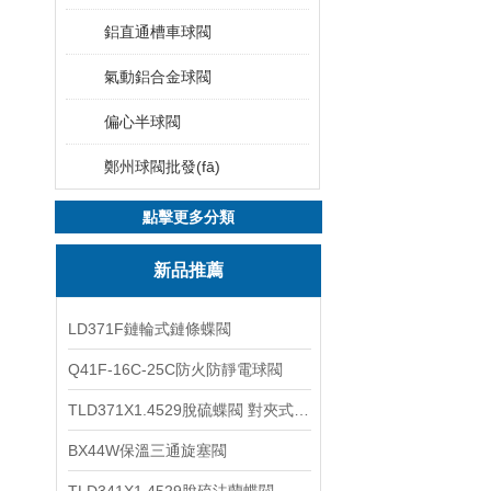
鋁直通槽車球閥
氣動鋁合金球閥
偏心半球閥
鄭州球閥批發(fā)
點擊更多分類
新品推薦
LD371F鏈輪式鏈條蝶閥
Q41F-16C-25C防火防靜電球閥
TLD371X1.4529脫硫蝶閥 對夾式蝶閥
BX44W保溫三通旋塞閥