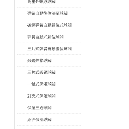
高壓外螺紋球閥
彈簧自動復位法蘭球閥
碳鋼彈簧自動歸位式球閥
彈簧自動式歸位球閥
三片式彈簧自動復位球閥
鍛鋼焊接球閥
三片式鍛鋼球閥
一體式保溫球閥
對夾式保溫球閥
保溫三通球閥
縮徑保溫球閥