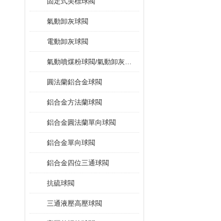
固定式美標球閥
氣動卸灰球閥
電動卸灰球閥
氣動噴煤粉球閥/氣動卸灰球閥
圓法蘭鋁合金球閥
鋁合金方法蘭球閥
鋁合金圓法蘭單向球閥
鋁合金單向球閥
鋁合金四位三通球閥
抗硫球閥
三通液壓高壓球閥