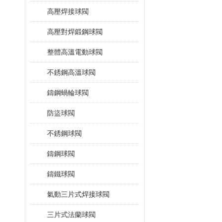
高壓焊接球閥
高壓對焊鍛鋼球閥
整體高溫電動球閥
不銹鋼高溫球閥
鑄鋼蝸輪球閥
防盜球閥
不銹鋼球閥
鑄鋼球閥
鑄鐵球閥
氣動三片式焊接球閥
三片式法蘭球閥