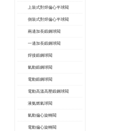
上裝式對焊偏心半球閥
側裝式對焊偏心半球閥
兩邊加長鍛鋼球閥
一邊加長鍛鋼球閥
焊接鍛鋼球閥
氣動鍛鋼球閥
電動鍛鋼球閥
電動高溫高壓鍛鋼球閥
液氨燃氣球閥
氣動偏心旋轉閥
電動偏心旋轉閥