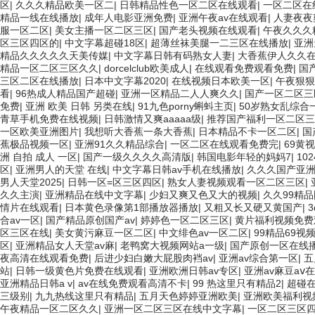
区
|
久久久精品欧美一区二
|
日韩精品性色一区二区在线观看
|
一区二区在
精品一线在线播放
|
成年人电影亚洲免费
|
亚洲午夜av在线观看
|
人妻夜夜
服一区二区
|
美女主播一区二区三区
|
国产老头视频在线观看
|
午夜久久久
区三区四区的
|
中文字幕超碰18区
|
超薄丝袜美腿一二三区在线播放
|
亚洲
精品久久久久久天美传媒
|
中文字幕日韩有码熟女人妻
|
大香蕉伊人久久
精品一区二区三区久久
|
dorcelclub欧美成人
|
在线观看免费观看免费
|
国
三区二区在线播放
|
日本中文字幕2020
|
在线视频日本欧美一区
|
午夜狠狠
看
|
96热成人精品国产超碰
|
亚洲一区精品二人人爽久久
|
国产一区二区三
免费
|
亚洲 欧美 日韩 另类在线
|
91九色porny蝌蚪主页
|
50岁熟女乱综合
青草手机免费在线视频
|
日韩激情又爽aaaaa级
|
推荐国产福利一区二区三
一区欧美亚洲图片
|
我想听大香蕉一条大香蕉
|
日本精品不卡一区二区
|
国
蕉极品视频一区
|
亚洲91久久精品综合
|
一区二区在线观看免费完
|
69黄
洲 自拍 成人 一区
|
国产一级久久久久高清版
|
韩国电影年轻的妈妈7
|
10
区
|
亚洲男人的天堂 在线
|
中文字幕日韩av手机在线播放
|
久久久国产亚
男人天堂2025
|
日韩一区=区三区四区
|
熟女人妻视频观看一区二区三区
|
久久主演
|
亚洲精品在线中文字幕
|
少妇又爽又色又大的视频
|
久久99精品
情片在线观看
|
日本黄色录像第1部播放器播放
|
又粗又长又硬又黄国产
|
合av一区
|
国产精品原创国产av
|
婷婷色一区二区三区
|
黄片福利视频免费
区三区在线
|
美女黄污麻豆一区二区
|
中文绯色av一区二区
|
99精品69视
区
|
亚洲精品女人天堂av麻
|
老鸭窝大视频网站a一级
|
国产原创一区在线
夜高清在线观看免费
|
后进少妇白嫩大屁股肉裆av
|
亚洲av综合第一区
|
五
站
|
日韩一级黄色片免费在线观看
|
亚洲欧洲日韩av专区
|
亚洲av麻豆aⅴ
亚洲精品日韩a v
|
av在线免费观看高清不卡
|
99 热这里只有精品2
|
超碰
三级别
|
九九热线这里只有精品
|
五月天色婷婷亚洲欧美
|
亚洲欧美福利视
午夜精品一区二区久久
|
亚洲一区二区三区在线中文字幕
|
一区二区三区