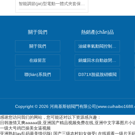
智能調節(jié)型電動一體式夾套保溫球閥BQ941H防凝固防結晶電動保溫球閥性能特點
關于我們
熱銷產(chǎn)品
關于我們
油罐車氣動閥控制氣動組合開關
在線留言
鍋爐回水自動啟閉閥KTH41X
聯(lián)系我們
D371X脫硫脫硝蝶閥
Copyright © 2026 河南基斯頓閥門有限公司(www.cuihaibo168
感谢您访问我们的网站，您可能还对以下资源感兴趣：
日韩激情又爽aaaaa级,亚洲国产精品视频免费在线,亚洲中文字幕图片小
一级大号鸡巴操美女逼视频
亚洲熟妇av乱码最美情侣版
|
国产三级农村妇女做受
|
在线观看一级片无