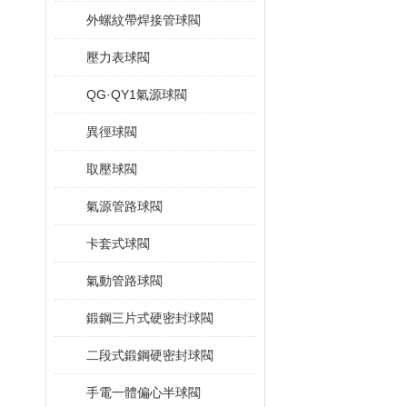
外螺紋帶焊接管球閥
壓力表球閥
QG·QY1氣源球閥
異徑球閥
取壓球閥
氣源管路球閥
卡套式球閥
氣動管路球閥
鍛鋼三片式硬密封球閥
二段式鍛鋼硬密封球閥
手電一體偏心半球閥