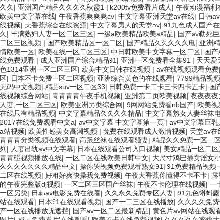
久久
|
亚洲国产精品久久久久秋霞1
|
k200tv免费看片成人
|
午夜动漫福利
欧美中文字幕在线
|
午夜香蕉爽爽爽av
|
中文字幕亚洲天堂av在线
|
日韩a
线视频
|
大香蕉综合在线资源
|
中文字幕男人的天堂av
|
91九色成人国产
久
|
丰满熟妇人妻一区二区三区
|
一级a欧美精品欧美a精品
|
国产av勒死
二区三区视频
|
国产欧美精品区一区二区
|
国产精品久久久久久电
|
亚洲精
情欧美一区
|
欧美在线一区二区三区
|
中日韩欧美中文字幕一区二区
|
国产
线免费观看
|
成人亚洲国产综合精品91
|
亚洲一区免费看全集91
|
天天爱
色1314亚洲一区二区三区
|
欧美中文日韩在线视频
|
av在线视频观看免费
区
|
日本不卡免费一区二区视频
|
亚洲综合黄色的在线观看
|
7799精品视
无码中文视频
|
精品suv一区二区33
|
日韩免费一卡二卡三卡四卡五卡
|
国
线视频综合网站
|
青青青青午夜手机视频
|
亚洲第二页欧美视频
|
夜夜夜夜
人妻,一区二区三区
|
欧美亚洲另类综合网
|
9网网站免费看nb国产
|
欧美视
在线只有精品视频
|
中文字幕精品久久久久精品
|
中文字幕熟女人妻丝袜
2017在线免费观看中文a
|
av中文字幕 中文字幕第一页
|
av中文字幕巨乳
a站视频
|
欧美性感美女高潮视频
|
免费在线观看成人激情视频
|
天堂av
青青青分类视频在线观看
|
高跟丝袜在线观看骚妻
|
精品久久免费一区二
列
|
人妻出轨av中文字幕
|
日本在线观看公司入口视频
|
美女精品一区二区
青青碰视频播放在线
|
一区二区在线欧美日韩中文
|
大尺寸鸡巴插卖淫女
久久久久久久久精品中文
|
操你哭视频免费观看熟女91
|
91免费精品视频
二区在线视频
|
好粗好爽快操我免费视频
|
午夜大香蕉你懂得不卡不卡
|
露
的午夜完整版dj视频
|
一区二区三区国产丝袜
|
午夜不卡伦理在线视频
|
一
一区另类
|
日韩av电影免费在线看
|
久久永久免费专区人妻
|
91九色蝌蚪
站在线观看
|
日本91在线观看视频
|
国产一二三区在线播放
|
久久久久免费
产一区在线播放无遮挡
|
国产av一区二区最新精品
|
黄色片av网站在线观
图片
|
成人免费看片'在线观看
|
欧美不卡在线免费视频
|
久久久久久蜜桃大