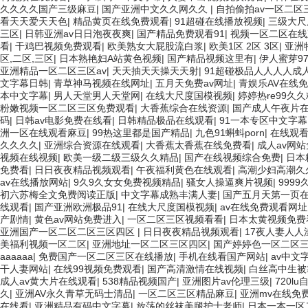
久久久久国产三级麻豆
|
国产亚洲中文久久网久久
|
自拍偷拍av一区二区
看天天爱天天色
|
精品黄页在线免费观看
|
91超碰在线播放视频
|
三级大尺
三区
|
日韩亚洲av日日泡夜夜爽
|
国产精品免费观看91
|
视频一区二区在线
看
|
干鸡巴视频免费观看
|
欧美熟女大屁股流白浆
|
欧美1区 2区 3区
|
亚洲
区,二区,三区
|
日本熟艳妇A站黄色视频
|
国产精品视频这里有
|
伊人蜜芽9
亚洲精品一区二区三区av
|
天天抽天天操天天射
|
91超碰极品人人人人成
文字幕日韩
|
青草神马视频在线网址
|
五月天免费av网址
|
青娱乐AV在线
本中文字幕
|
男人天堂男人天堂网
|
在线大尺度国模视频
|
婷婷热re99久
粉嫩视频一区二区三区免费观看
|
大香蕉综合在线资源
|
国产成人午夜片
码
|
日韩av电影免费在线看
|
日韩精品极品在线观看
|
91一本专区中文字幕
洲一区在线观看麻豆
|
99热这里都是国产精品
|
九色91蝌蚪porn
|
在线观看
久久久久
|
亚洲综合资源在线观看
|
大香蕉太香蕉在线免费看
|
成人av网
视频在线视频
|
欧美一级二级三级久久精品
|
国产在线视频综合免费
|
日本
免费看
|
日日夜夜精品视频观看
|
午夜福利黄色在线观看
|
高潮少妇高潮久
av在线播放网站
|
9久9久女女免费视频精品
|
骚女人操逼爽片视频
|
9999
初六苏梅全文免费阅读正版
|
中文字幕成熟丰满人妻
|
国产五月天第一页
线观看
|
国产亚洲欧洲极品91
|
在线大尺度国模视频
|
av在线免费观看网
产剧情
|
黄色av网站免费进入
|
一区二区三区视频看看
|
日本太黄视频免费
亚洲国产一区二区二区三区四区
|
日日夜夜精品视频观看
|
17夜人妻人人
美福利视频一区二区
|
亚洲地址一区二区三区四区
|
国产婷婷色一区二区
aaaaaa
|
免费国产一区二区三区在线播放
|
手机在线看国产网站
|
av中文
干人妻网站
|
在线99视频免费观看
|
国产高清激情在线视频
|
白丝高中生被
成人av黄大片在线观看
|
538精品视频国产
|
亚洲图片av伦理三级
|
720l
久
|
亚洲AV永久青草无码士清品
|
一区二区三区精品麻豆
|
亚洲mv在线免
在线看
|
亚洲精品有码中文字幕
|
放荡的丝袜美腿护士老师
|
日本一本一区