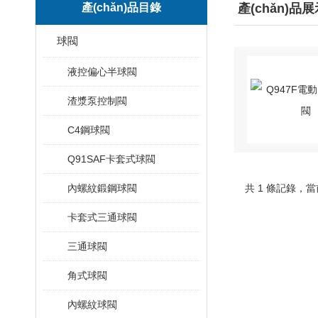
產(chǎn)品目錄
產(chǎn)品
球閥
液控偏心半球閥
渣漿泵控制閥
C4鋼球閥
Q91SAF卡套式球閥
內螺紋鍛鋼球閥
共 1 條記錄
卡套式三通球閥
三通球閥
角式球閥
內螺紋球閥