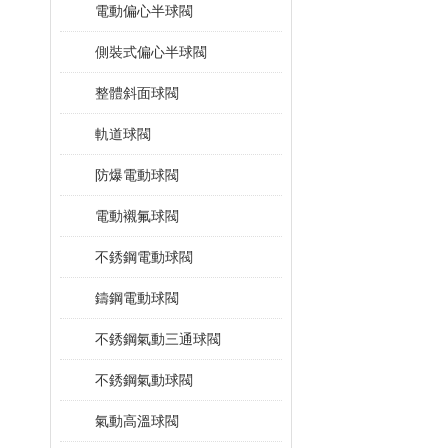
電動偏心半球閥
側裝式偏心半球閥
整體斜面球閥
軌道球閥
防爆電動球閥
電動襯氟球閥
不銹鋼電動球閥
鑄鋼電動球閥
不銹鋼氣動三通球閥
不銹鋼氣動球閥
氣動高溫球閥