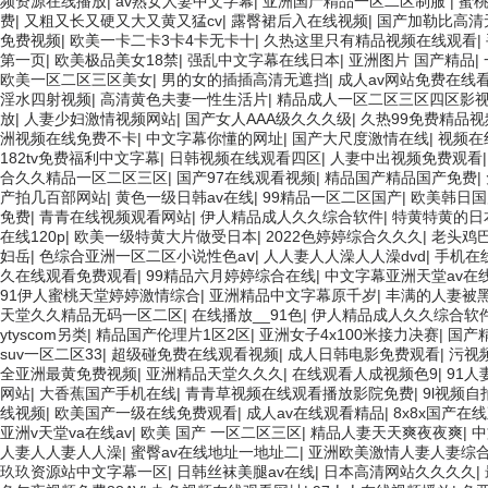
频资源在线播放
|
av熟女人妻中文字幕
|
亚洲国产精品一区二区制服
|
蜜桃
费
|
又粗又长又硬又大又黄又猛cv
|
露臀裙后入在线视频
|
国产加勒比高清
免费视频
|
欧美一卡二卡3卡4卡无卡十
|
久热这里只有精品视频在线观看
|
第一页
|
欧美极品美女18禁
|
强乱中文字幕在线日本
|
亚洲图片 国产精品
|
欧美一区二区三区美女
|
男的女的插插高清无遮挡
|
成人av网站免费在线
淫水四射视频
|
高清黄色夫妻一性生活片
|
精品成人一区二区三区四区影
放
|
人妻少妇激情视频网站
|
国产女人AAA级久久久级
|
久热99免费精品
洲视频在线免费不卡
|
中文字幕你懂的网址
|
国产大尺度激情在线
|
视频在
182tv免费福利中文字幕
|
日韩视频在线观看四区
|
人妻中出视频免费观看
合久久精品一区二区三区
|
国产97在线观看视频
|
精品国产精品国产免费
|
产拍几百部网站
|
黄色一级日韩av在线
|
99精品一区二区国产
|
欧美韩日国
免费
|
青青在线视频观看网站
|
伊人精品成人久久综合软件
|
特黄特黄的日
在线120p
|
欧美一级特黄大片做受日本
|
2022色婷婷综合久久久
|
老头鸡
妇岳
|
色综合亚洲一区二区小说性色aⅴ
|
人人妻人人澡人人澡dvd
|
手机在
久在线观看免费观看
|
99精品六月婷婷综合在线
|
中文字幕亚洲天堂av在
91伊人蜜桃天堂婷婷激情综合
|
亚洲精品中文字幕原千岁
|
丰满的人妻被
天堂久久精品无码一区二区
|
在线播放__91色
|
伊人精品成人久久综合软
ytyscom另类
|
精品国产伦理片1区2区
|
亚洲女子4x100米接力决赛
|
国产
suv一区二区33
|
超级碰免费在线观看视频
|
成人日韩电影免费观看
|
污视
全亚洲最黄免费视频
|
亚洲精品天堂久久久
|
在线观看人成视频色9
|
91人
网站
|
大香蕉国产手机在线
|
青青草视频在线观看播放影院免费
|
9l视频自
线视频
|
欧美国产一级在线免费观看
|
成人av在线观看精品
|
8x8x国产在
亚洲v天堂va在线av
|
欧美 国产 一区二区三区
|
精品人妻天天爽夜夜爽
|
中
人妻人人妻人人澡
|
蜜臀av在线地址一地址二
|
亚洲欧美激情人妻人妻综
玖玖资源站中文字幕一区
|
日韩丝袜美腿av在线
|
日本高清网站久久久久
|