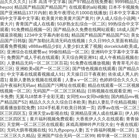
品久久久久久
|
日本 高清 中文字幕
|
国产97精品在线免费看
|
9999精品
heyzo
|
精品国产精品国产精品国产
|
在线观看的a站视频
|
日本不卡视频免
国产亚洲精品137片内射
|
欧美午夜理论片1000在线播放
|
日本中文字幕20
码中文字幕中文字幕
|
欧美黄片欧美黄片国产黄片
|
伊人成人综合小说网
|
黄大片
|
青青国产成人在线看
|
50岁熟女乱综合一区二区
|
99热综合中文
观看
|
91免费精品视频一区
|
国产精品永久免费在线网站观看
|
18成人国
骚逼浪视频
|
1234中文字幕内射在线
|
精品国产精品国产精品国产52
|
美
品国产日韩版
|
国产加勒比高清无码在线视频
|
久久日99久久里面有精品
观看免费视频
|
v888av精品少妇
|
人妻少妇太紧了视频
|
dorcelclub欧美
区
|
亚洲综合在线蜜臀av
|
99偷拍精品一区二区
|
亚洲码中文字幕中文字幕
干
|
免费国产成人手机在线观看
|
天天综合网亚洲91
|
成人午夜精品视频在
区
|
人妻精品无码一区二区三区百花
|
91免费在线播放视频
|
青青草毛片在
区三区
|
亚洲欧美v国产一区二区三区
|
国产情色视频在线观看
|
国产精品久
全
|
中文字幕在线观看视频成人91
|
天天操日日干夜夜射
|
依依成人男人的
霞1
|
最新人妻熟女视频在线观看
|
人妻a v一区二区
|
色婷婷综合久久久久
品午夜福利无码av
|
精品国产污网址在线观看
|
精品在线观看一区二区视
线视频一区二区
|
无码国产一区二区三区精品
|
日韩视频在线观看亚洲
|
一
卡免费
|
无翼乌18禁本子全彩无遮
|
女同性ⅹxx女同hd偷拍
|
国内精品mv
产精品国产52
|
精品久久久久久综合日本欧美
|
熟妇人妻乱子伦精品视频
|
观看播放影院免费
|
1024手机看片欧美日韩第一页
|
四季av在线一区二区
区三区四区五
|
亚洲天堂av影视在线
|
亚洲精品亚洲人成在线麻豆
|
伊人婷
区三区四区五
|
黄片福利视频免费观看
|
大香蕉伊人久久在线观看
|
青青操
区
|
天堂网一区二区三区在线观看
|
床戏高潮呻吟声片段大全
|
午夜在线观
区
|
无码大荫蒂视频在线
|
91九色popny人妻
|
五十路福利视频一区二区
|
二区三区久久精品
|
亚洲国产综合无码一区二区99
|
精华液一区二区区别
|