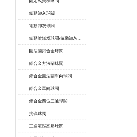
固定式美標球閥
氣動卸灰球閥
電動卸灰球閥
氣動噴煤粉球閥/氣動卸灰球閥
圓法蘭鋁合金球閥
鋁合金方法蘭球閥
鋁合金圓法蘭單向球閥
鋁合金單向球閥
鋁合金四位三通球閥
抗硫球閥
三通液壓高壓球閥