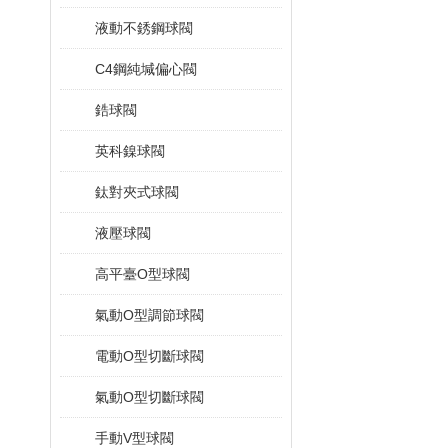
液動不銹鋼球閥
C4鋼純堿偏心閥
鋯球閥
英科鎳球閥
鈦對夾式球閥
液壓球閥
高平臺O型球閥
氣動O型調節球閥
電動O型切斷球閥
氣動O型切斷球閥
手動V型球閥