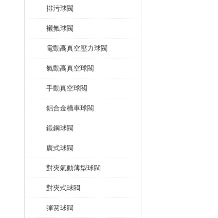
排污球閥
襯氟球閥
電動高真空壓力球閥
氣動高真空球閥
手動真空球閥
鋁合金槽車球閥
鍛鋼球閥
廣式球閥
對夾氣動薄型球閥
對夾式球閥
彈簧球閥