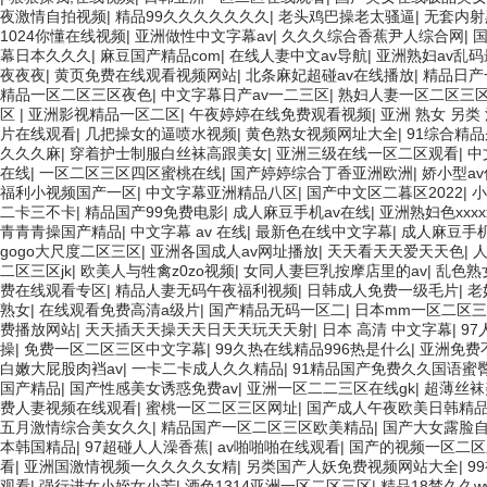
夜激情自拍视频
|
精品99久久久久久久久
|
老头鸡巴操老太骚逼
|
无套内射
1024你懂在线视频
|
亚洲做性中文字幕av
|
久久久综合香蕉尹人综合网
|
幕日本久久久
|
麻豆国产精品com
|
在线人妻中文av导航
|
亚洲熟妇av乱
夜夜夜
|
黄页免费在线观看视频网站
|
北条麻妃超碰av在线播放
|
精品日产
精品一区二区三区夜色
|
中文字幕日产av一二三区
|
熟妇人妻一区二区三
区
|
亚洲影视精品一区二区
|
午夜婷婷在线免费观看视频
|
亚洲 熟女 另类
片在线观看
|
几把操女的逼喷水视频
|
黄色熟女视频网址大全
|
91综合精
久久久麻
|
穿着护士制服白丝袜高跟美女
|
亚洲三级在线一区二区观看
|
中
在线
|
一区二区三区四区蜜桃在线
|
国产婷婷综合丁香亚洲欧洲
|
娇小型a
福利小视频国产一区
|
中文字幕亚洲精品八区
|
国产中文区二暮区2022
|
小
二卡三不卡
|
精品国产99免费电影
|
成人麻豆手机av在线
|
亚洲熟妇色xxx
青青青操国产精品
|
中文字幕 av 在线
|
最新色在线中文字幕
|
成人麻豆手机
gogo大尺度二区三区
|
亚洲各国成人av网址播放
|
天天看天天爱天天色
|
二区三区jk
|
欧美人与牲禽z0zo视频
|
女同人妻巨乳按摩店里的av
|
乱色熟
费在线观看专区
|
精品人妻无码午夜福利视频
|
日韩成人免费一级毛片
|
老
熟女
|
在线观看免费高清a级片
|
国产精品无码一区二
|
日本mm一区二区
费播放网站
|
天天插天天操天天日天天玩天天射
|
日本 高清 中文字幕
|
9
操
|
免费一区二区三区中文字幕
|
99久热在线精品996热是什么
|
亚洲免费
白嫩大屁股肉裆av
|
一卡二卡成人久久精品
|
91精品国产免费久久国语蜜
国产精品
|
国产性感美女诱惑免费av
|
亚洲一区二二三区在线gk
|
超薄丝袜
费人妻视频在线观看
|
蜜桃一区二区三区网址
|
国产成人午夜欧美日韩精
五月激情综合美女久久
|
精品国产一区二区三区欧美精品
|
国产大女露脸
本韩国精品
|
97超碰人人澡香蕉
|
av啪啪啪在线观看
|
国产的视频一区二区
看
|
亚洲国激情视频一久久久久女精
|
另类国产人妖免费视频网站大全
|
9
观看
|
强行进女小姪女小芳
|
酒色1314亚洲一区二区三区
|
精品18禁久久w