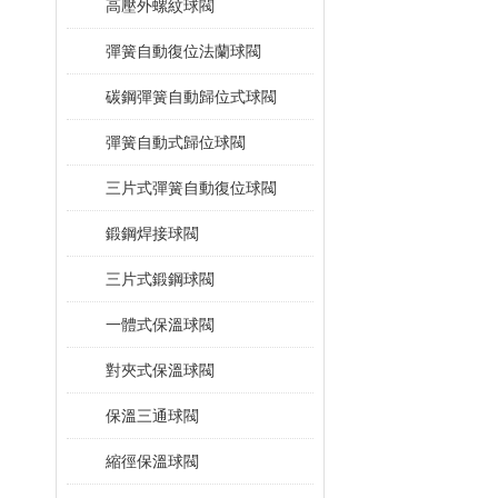
高壓外螺紋球閥
彈簧自動復位法蘭球閥
碳鋼彈簧自動歸位式球閥
彈簧自動式歸位球閥
三片式彈簧自動復位球閥
鍛鋼焊接球閥
三片式鍛鋼球閥
一體式保溫球閥
對夾式保溫球閥
保溫三通球閥
縮徑保溫球閥