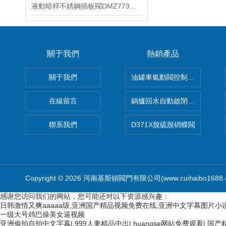
液動暗桿不銹鋼插板閥DMZ773W液動暗桿不銹鋼刀型閘閥性能特點
關于我們
熱銷產品
關于我們
油罐車氣動閥控制氣動組合開關
在線留言
鍋爐回水自動啟閉閥KTH41X
聯系我們
D371X脫硫脫硝蝶閥
Copyright © 2026 河南基斯頓閥門有限公司(www.cuihaibo168
感谢您访问我们的网站，您可能还对以下资源感兴趣：
日韩激情又爽aaaaa级,亚洲国产精品视频免费在线,亚洲中文字幕图片小
一级大号鸡巴操美女逼视频
亚洲偷拍自拍中文字幕
|
999人妻精品中出
|
huangse网站免费观看
|
国产