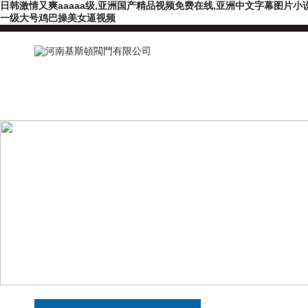
日韩激情又爽aaaaa级,亚洲国产精品视频免费在线,亚洲中文字幕图片小
一级大号鸡巴操美女逼视频