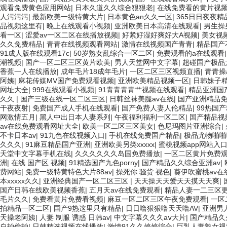
观看免费黄色应用网站
|
日本久道久久综合狠狠老
|
在线免费看的黄片视
人污污污
|
最新欧美一级特黄大片
|
日本黄色an久久一区
|
365日日夜夜精
品视频这里有
|
晚上在线观看小视频
|
亚洲欧美日本高清在线观看
|
男生操
看一区
|
涩爱av一区二区在线播放视频
|
好紧好湿好爽好大A视频
|
美女视频
久久免费精品
|
青青在线视频观看网站
|
激情在线视频国产青青
|
精品国产
91成人版在线观看17c
|
50岁熟女乱综合一区二区
|
免费观看的a在线观看
潮视频
|
国产一区二区三区黄片欧美
|
男人天堂网中文字幕
|
超碰国产极品
香蕉一人在线播放
|
成年毛片18成年毛片
|
一区二区三区视频直播
|
青青操
阿姨
|
麻花传媒MV国产免费观看视频
|
亚洲欧美精品视频一区
|
日韩妹子
网址大全
|
999在线观看小视频
|
91青青青青艹视频在线观看
|
精品亚洲国
久久
|
国产三级在线一区二区三区
|
日韩丝袜美腿av在线
|
国产亚洲精品
干夜夜射
|
免费国产成人手机在线观看
|
国产免费人妻人伦精品
|
99热国产
网激情五月
|
黑人中出日本人妻系列
|
午夜福利福利一区二区
|
国产精品视
av在线免费观看网址大全
|
欧美一区二区三区美女
|
色尼玛图片亚洲综合
|
不卡日本av
|
91九色在线视频入口
|
手机在线免费国产精品
|
极品尤物啪啪
久久久
|
91麻豆精品国产亚洲
|
亚洲欧美另类xxxxx
|
蜜桃视频app网站入
天堂中文字幕手机在线
|
久久久久久久岛国免费播放
|
一区二区黄片免费
洲
|
在线 国产区 视频
|
91精选国产九色porny
|
国产精品久久综合亚洲av
|
费网站
|
免费一级特黄特色大片88av
|
操死你 骚货 视色
|
葵伊吹蜜桃av在
本xxxxx久久
|
亚洲经典国产一区二区三区
|
天天操天天爱天天摸天天爽
|
国产日韩在线欧美视频香蕉
|
五月天av在线免费观看
|
精品人妻一二三区
毛片久久
|
免费看黄片免费看视频
|
麻豆一区二区三区午夜免费观看
|
一区
拍精品一区二区
|
国产9热这里只有精品
|
日日噜狠狠噜天天噜AV
|
亚洲男
天操老阿姨
|
人妻 制服 诱惑 日韩av
|
中文字幕久久久aⅴ大片
|
国产精品久
自拍偷拍
|
日韩精选视频在线播放
|
激情91久久婷婷综合
|
巨乳人妻熟女视