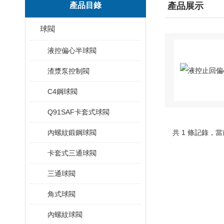
產品目錄
產品展示
球閥
液控偏心半球閥
渣漿泵控制閥
C4鋼球閥
Q91SAF卡套式球閥
內螺紋鍛鋼球閥
共 1 條記錄，當
卡套式三通球閥
三通球閥
角式球閥
內螺紋球閥