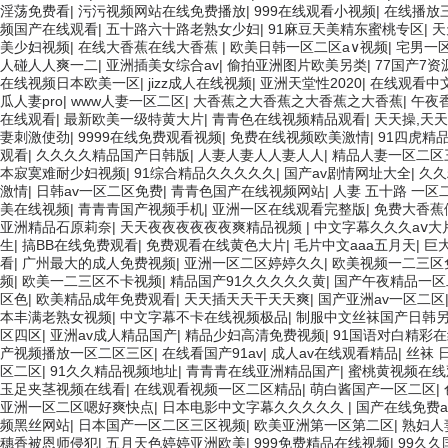
淫荡免费看
|
污污视频网站在线免费播放
|
999在线观看小视频
|
在线播放
频国产在线观看
|
五十路六十路老熟女少妇
|
91麻豆天美精东蜜桃专区
|
天
美少妇视频
|
在线大香蕉在线大香蕉
|
欧美日韩一区二区a∨视频
|
宅男一
人碰人人爽一二
|
亚洲插美女综合av
|
偷拍亚洲图片欧美另类
|
77国产7
在线视频日本欧美一区
|
jizz成人在线视频
|
亚洲天堂性2020
|
在线观看中文
瓜人妻pro
|
www人妻一区二区
|
大香蕉之大香蕉之大香蕉之大香蕉
|
午夜
在线观看
|
最新欧美一级特黄大片
|
青青色在线视频精品观看
|
天天操,天天
妻刺激使劲
|
9999在线免费观看视频
|
免费在线视频欧美激情
|
91四虎精
观看
|
久久久久精品国产日韩版
|
人妻人妻人人妻人人
|
精品人妻一区二区三
本寂寞难耐少妇视频
|
91综合精品久久久久久
|
国产av剧情网址大全
|
久久
激情
|
日韩av一区二区免费
|
青青色国产在线视频网站
|
人妻 五十路 一区
美在线视频
|
青青青国产视频手机
|
亚洲一区在线观看完整版
|
免费大香蕉
亚洲精品石原莉奈
|
天天夜夜夜夜夜夜爽精品视频
|
中文字幕久久久aⅴ大
生
|
搞BB在线免费观看
|
免费观看在线黄色大片
|
毛片中文aaa五月天
|
巨
看
|
广州最大的成人免费视频
|
亚洲一区二区婷婷久久
|
欧美视频一二三区
频
|
欧美一二三区不卡视频
|
精品国产91久久久久久黄
|
国产午夜精品一区
区色
|
欧美精品成年免费观看
|
天天插天天干天天爽
|
国产亚洲av一区二区
本丰满老熟女视频
|
中文字幕不卡在线视频极品
|
制服中文丝袜国产日韩
区四区
|
亚洲av成人精品国产
|
精品少妇高清免费视频
|
91国语对白精彩
产视频播放一区二区三区
|
在线看国产91av
|
成人av在线观看精品
|
丝袜 
区二区
|
91久久精品视频地址
|
青青青在线亚洲精品国产
|
蜜桃黄视频在线
玉足夹茎视频在线看
|
在线观看视频一区二区精品
|
萌白酱国产一区二区
|
亚洲一区二区嗯好爽快点
|
日本电影中文字幕久久久久久
|
国产在线免费a
频黑丝网站
|
日本国产一区二区三区视频
|
欧美亚洲第一区第二区
|
熟妇人
穗香被恩师侵犯
|
五月天色婷婷亚洲欧美
|
999免费精品在线视频
|
99久