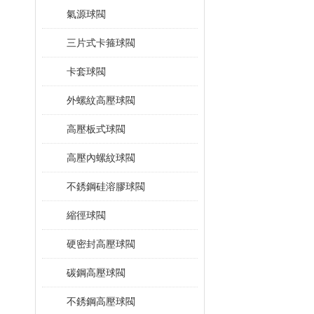
氣源球閥
三片式卡箍球閥
卡套球閥
外螺紋高壓球閥
高壓板式球閥
高壓內螺紋球閥
不銹鋼硅溶膠球閥
縮徑球閥
硬密封高壓球閥
碳鋼高壓球閥
不銹鋼高壓球閥