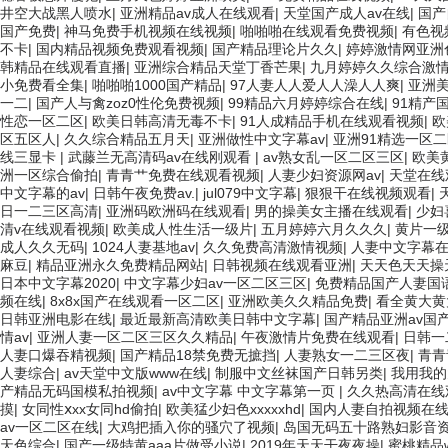
井空大战黑人喷水
|
亚洲精品av成人在线观看
|
天堂国产成人av在线
|
国产
国产免费
|
神马免费手机视频在线视频
|
啪啪啪在线观看免费视频
|
有色视
不卡
|
国内精品视频免费观看视频
|
国产精品理论片久久
|
婷婷激情网亚洲
韩精品在线观看直播
|
亚洲综合精品天堂丁香芒果
|
九月婷婷久久综合激
小免费看全集
|
啪啪啪1000国产精品
|
97人妻人人爱人人澡人人爽
|
亚洲
一二
|
国产人与禽zoz0性伦免费视频
|
99精品六月婷婷综合在线
|
91精产
性恋一区二区
|
欧美日韩高清无毒不卡
|
91人成精品手机在线观看视频
|
欧
区五区人
|
久久综合精品五月天
|
亚洲做性中文字幕av
|
亚洲91精选一区
线三显卡
|
武藤兰无高清码av在线刚观看
|
av熟女乱一区二区三区
|
欧美
洲一区综合偷拍
|
青青艹免费在线观看视频
|
人妻少妇资源网av
|
天堂在线
中文字幕的av
|
日韩午夜免费av.
|
jul079中文字幕
|
狠狠干在线视频观看
|
日一二三区高清
|
亚洲码欧洲码在线观看
|
男的操美女主播在线观看
|
少妇
清v在线观看视频
|
欧美成人性生活一级片
|
五月婷婷六月久久久
|
黄片一
成人久久无码
|
1024人妻基地av
|
久久免费高清激情视频
|
人妻中文字幕
麻豆
|
精品亚洲永久免费精品网站
|
日韩视频在线观看亚洲
|
天天色天天操
日本中文字幕2020
|
中文字幕少妇av一区二区三区
|
免费精品国产人妻国
频在线
|
8x8x国产在线观看一区二区
|
亚洲欧美久久精品免费
|
看全黄大黄
日韩亚洲电影在线
|
最近最新高清欧美日韩中文字幕
|
国产精品亚洲av国
情av
|
亚洲人妻一区二区三区久久精品
|
午夜激情片免费在线观看
|
日韩一
人妻口爆吞精视频
|
国产精品18禁免费无摭挡
|
人妻熟女一二三区夜
|
青青
人妻综合
|
av天堂中文版www在线
|
制服中文丝袜国产日韩另类
|
我用我
产精品无码国模私拍视频
|
av中文字幕 中文字幕第一页
|
久久热高清在线
摸
|
女同性ⅹxx女同hd偷拍
|
欧美猛少妇色xxxxxhd
|
国内人妻自拍视频在
av一区二区在线
|
大鸡把插入你的骚穴了视频
|
岛国无码五十路熟妇影音
天色综合
|
国产一级特黄aaa片做受小说
|
2019年天天干夜夜操
|
蜜桃精品