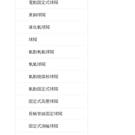
電動固定式球閥
黃銅球閥
液化氣球閥
球閥
氣動氧氣球閥
氧氣球閥
氣動噴煤粉球閥
氣動固定式球閥
固定式高壓球閥
長輸管線固定球閥
固定式渦輪球閥