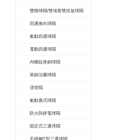
雙聯球閥/雙堵塞雙排放球閥
四通換向球閥
氣動四通球閥
電動四通球閥
內螺紋黃銅球閥
黃銅法蘭球閥
清管閥
氣動廣式球閥
防火防靜電球閥
固定式三通球閥
不銹鋼T型三通球閥