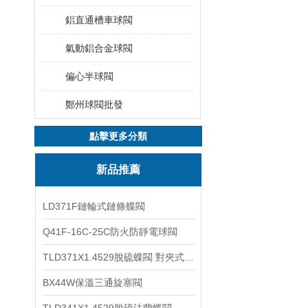
鋁直通槽車球閥
氣動鋁合金球閥
偏心半球閥
鄭州球閥批發
點擊更多分類
新品推薦
LD371F鏈輪式鏈條蝶閥
Q41F-16C-25C防火防靜電球閥
TLD371X1.4529脫硫蝶閥 對夾式蝶閥
BX44W保溫三通旋塞閥