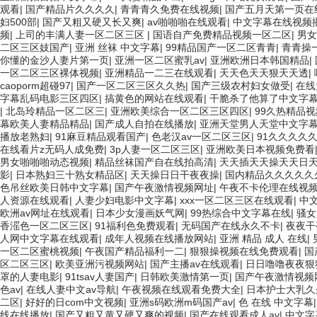
观看
|
国产精品片久久久久
|
青青青久免费在线视频
|
国产五月天第一页在
妇500部
|
国产又粗又硬又长又爽
|
av啪啪啪在线观看
|
中文字幕在线视频
频
|
上司的丰满人妻一区二区三区
|
国语自产免费精品视频一区二区
|
男女
二区三区妓国产
|
亚洲 丝袜 中文字幕
|
99精品国产一区二区青青
|
青青操
你懂的金沙人妻片第一页
|
亚洲一区二区蜜乳av
|
亚洲欧洲日本韩国精品
|
一区二区三区裸体视频
|
亚洲精品一二三在线观看
|
天天色天天狠天天透
|
caoporm超碰97
|
国产一区二区三区久久热
|
国产三级农村妇女做受
|
在线
字幕乱码电影三区四区
|
搞黄色的网站在线观看
|
干脆杀了他算了中文字
|
北岛玲精品一区二区三
|
亚洲欧美综合一区二区三区四区
|
99久热精品
幕欧美人妻精品精品
|
国产成人自拍在线播放
|
亚洲天堂男人天堂中文字
播放老熟妇
|
91麻豆精品观看国产
|
色老汉av一区二区三区
|
91久久久久
在线看片z无码人成免费
|
3p人妻一区二区三区
|
亚洲欧美日本视频免费看
男女啪啪啪动态视频
|
精品丝袜国产自在线拍高清
|
天天插天天操天天日
影
|
日本熟妇三十熟女精品区
|
天天操日日干夜夜操
|
国内精品久久久久久
色吊丝欧美日韩中文字幕
|
国产午夜激情视频网址
|
午夜不卡伦理在线视
人资源在线观看
|
人妻少妇电影中文字幕
|
xxx一区二区三区在线观看
|
中
欧洲av网址在线观看
|
日本少女漫画妖气网
|
99热综合中文字幕在线
|
骚女
香滛色一区二区三区
|
91福利色免费观看
|
无码国产在线永久不卡
|
夜夜干
人网中文字幕在线观看
|
成年人视频在线播放网站
|
亚洲 精品 成人 在线
|
一区二区蜜桃视频
|
午夜国产精品福利一二
|
狠狠操视频在线免费观看
|
国
区二区三区
|
欧美亚洲污视频网站
|
国产主播av在线观看
|
日日噜噜夜夜狠
罩的人妻电影
|
91tsav人妻国产
|
日韩欧美激情第一页
|
国产午夜激情视频
色av
|
在线人妻中文av导航
|
午夜视频在线观看免费大全
|
日本护士大乳久
二区
|
好好的日com中文视频
|
亚洲s码欧洲m码国产av
|
色 在线 中文字幕
线在线播放
|
国产又粗又黄又硬又爽的视频
|
国产在线观看成人av
|
中文字