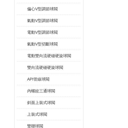
偏心V型調節球閥
氣動V型調節球閥
電動V型調節球閥
氣動V型切斷球閥
電動雙向流硬碰硬旋球閥
雙向流硬碰硬旋球閥
API管線球閥
內螺紋三通球閥
斜面上裝式球閥
上裝式球閥
雙聯球閥