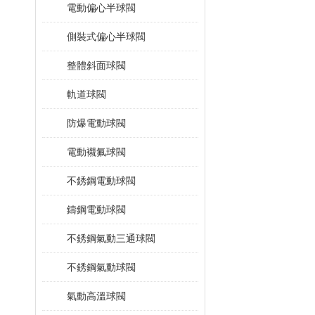
電動偏心半球閥
側裝式偏心半球閥
整體斜面球閥
軌道球閥
防爆電動球閥
電動襯氟球閥
不銹鋼電動球閥
鑄鋼電動球閥
不銹鋼氣動三通球閥
不銹鋼氣動球閥
氣動高溫球閥