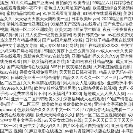
播放
|
91久久精品国产亚洲av
|
自拍偷拍 欧美专区
|
99精品六月婷婷综合
在线观看视频午夜不卡
|
黄色成人91网址国产在线
|
欧美亚洲综合另类清
站
|
蜜桃精品噜噜噜av
|
91在线观看青青超碰
|
91制片在线观看视频
|
美剧
品久久
|
天天做天天摸天天爽欧美一区
|
日本欧美heyzo
|
2020精品国产
说
|
清纯唯美激情亚洲综合
|
99精品国产高清自在线看超
|
国产免费自拍视
视频
|
视频一区二区亚洲欧美
|
欧美大鸡巴插留学生骚逼
|
夜夜干夜夜操夜
爽好黄c黄片
|
成人免费一级黄色激情网
|
欧美日韩黄色aaa
|
av在线免费
热这里只有精品视频6
|
国产av国片精品jk制服
|
日韩妹子精品视频在线观
码中文字幕熟女导航
|
成人专区禁18处网站
|
国产在线观看XXXXX
|
中文
少妇深喉口爆吞精视频
|
韩国的黄萝卜是怎么腌制的
|
av成人app永久免费
幕在线观看
|
最新黄色天堂av在线资源
|
亚洲精品乱码久久久久99
|
亚洲性
线免费观看
|
国产熟女福利资源导航
|
94老司机福利社精品视频
|
成人亚洲
久
|
国产高清激情在线视频
|
365日日夜夜精品视频
|
大鸡吧狂操骚逼视频
|
媒av在线
|
男插女视频免费网站
|
天天舔日日舔夜夜舔
|
精品人妻无码午夜
四区
|
日韩欧美亚洲一区综合偷拍
|
精品久久久久久一区二区三区
|
av在
区二区三区
|
久久热高清在线观看
|
男人插女人逼视频播放
|
亚洲欧洲不卡
热99re6久久精品
|
欧美制服丝袜亚洲另类
|
91激情视频在线视频
|
大逼小
手机av免费在线看片不卡
|
欧美福利片10000
|
超碰成人人人爽人人爽
|
zz
MP4
|
亚洲一区二区日韩欧美久久
|
深夜福利成人在线观看
|
99国产情侣
美v国产一区二区三区
|
欧美欧美欧美欧美欧美欧美
|
亚洲中文字幕欧美自
qiancao
|
色婷婷综合久久久久中文一区二区
|
777爽死你无码免费看一二
免费在线观看视频
|
欲色天天网综合久久
|
精品一区二区三区视频观看
|
成
堂中文网中文字幕在线
|
av天堂女优日韩在线
|
天天色天天日天天干天天
二区一区
|
亚洲中文字幕少妇久久
|
图片区小说区自拍偷拍区
|
亚洲清纯国产
国产区 视频
|
91麻豆电影在线播放
|
av看片资源网手机版在线播放
|
丰满熟