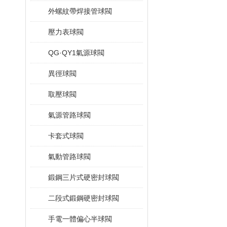
外螺紋帶焊接管球閥
壓力表球閥
QG·QY1氣源球閥
異徑球閥
取壓球閥
氣源管路球閥
卡套式球閥
氣動管路球閥
鍛鋼三片式硬密封球閥
二段式鍛鋼硬密封球閥
手電一體偏心半球閥