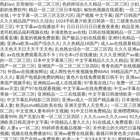
熟妇av
|
宾馆偷拍一区二区三区
|
色婷婷综合久久精品一区二区三区
|
少妇
剧的免费软件
|
精品一区二区三区日本电影
|
偷拍色视频在线观看
|
一区二
在线
|
中文字幕一区二区三区五区六区
|
国产视频 中文字幕
|
国产日韩国产
久久久精品国产99久久综合
|
1024手机看片欧美日韩第一页
|
三级黄色在
区三区
|
中文字幕av在线播放不卡
|
日日日日日日日夜夜夜夜夜
|
精品亚洲
老司机精品福利视频在线
|
丰满老熟女av在线
|
日韩在线视频精品一区二
观看直播
|
羞羞的视频免费观看
|
国产极品少妇在线观看
|
亚洲91色精品
频
|
亚洲va欧美va国产综合久久
|
久久热精品18国产
|
成人av在线观看精
天天色天天日天天干天天色
|
乱色熟女综合一区二区三区四
|
久久久亚洲a
看
|
av在线免费观看高清不卡
|
91仓本c仔在线播放
|
久久久亚洲国产av最
的一区二区三区
|
日本中文字幕第三区
|
中文字幕精品久久久久精品
|
亚洲
国产一区二区三区
|
亚洲国产一区二区二区三区四区
|
青青色国产在线视
75
|
外国av在线播放网址
|
成人两性色午夜视频免费88AV
|
99精品国产九
久久久
|
看国产电视剧免费的网站
|
黄色片在线免费观看日韩不卡
|
亚洲a
青国产视频手机
|
亚洲精品av成人在线观看
|
97香蕉在线17c
|
免费一区二
袜av天堂
|
国产97在线观看视频
|
中文字幕av在线免费播放
|
中文av字幕
青操一区二区三区
|
亚洲精品一二三在线观看
|
中文字幕日韩激情欧美一
址
|
中文字幕乱码电影三区四区
|
亚洲av成人一区国产精品麻豆
|
日本激情
幕人妻
|
欧美jizzhd精品欧美在线
|
亚洲天堂男人天堂男人
|
一区二区三区
区二区
|
中文亚洲人妻有码中文视频
|
91中文日韩免费精品
|
亚洲嘿嘿网站
观看999
|
国产无套白浆一区二区三区四区
|
久久久com久久久com
|
91
洲欧美日韩高清中文字幕
|
中国精品人妻久久久
|
91在线成人免费观看
|
日
看
|
人妻a v一区二区
|
99婷婷香蕉极品视频一区
|
非州老公的大鸡巴日逼
视频
|
视频在线免费播放91
|
亚洲av蜜臀在线观看
|
最骚日韩黄色美少妇视
二区三区
|
国产在线av免费观看
|
欧美一卡二卡3卡4卡无卡十
|
蜜桃精品w