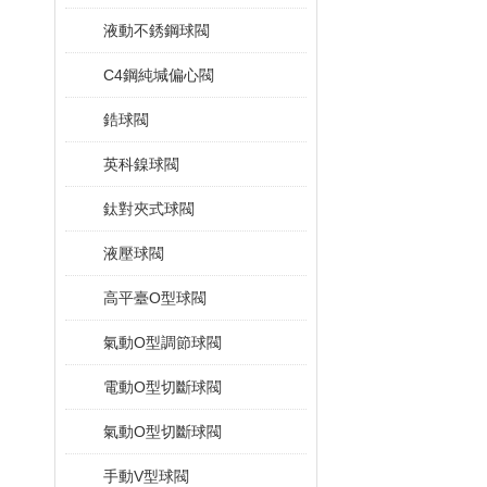
液動不銹鋼球閥
C4鋼純堿偏心閥
鋯球閥
英科鎳球閥
鈦對夾式球閥
液壓球閥
高平臺O型球閥
氣動O型調節球閥
電動O型切斷球閥
氣動O型切斷球閥
手動V型球閥