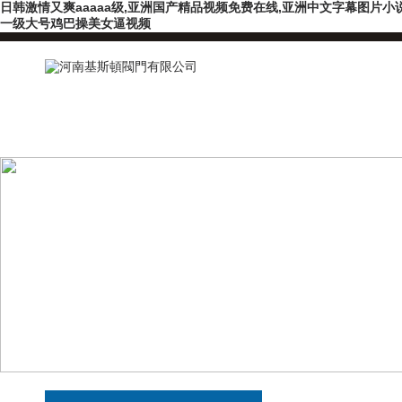
日韩激情又爽aaaaa级,亚洲国产精品视频免费在线,亚洲中文字幕图片小
一级大号鸡巴操美女逼视频