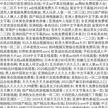
中美日韩印度亚洲综合在线
|
中文av字幕在线播放
|
av网站免费观看大全
|
一区二区不卡中文
|
a在线观看免费久不卡精品
|
最近中文字幕版2019日本
漂亮人妻视频免费在线播放
|
黑人玩弄,人妻,一区二区三区
|
2021国产精
澡人人爽人人爱看
|
国产精品亚洲视频麻豆
|
亚洲人妻熟妇中文字幕
|
欧美
文字幕
|
日本黄色录像黄色录像
|
亚洲成年人电影天堂
|
全亚洲最黄免费视
天堂资源在线观看
|
亚洲校园~春色综合
|
日韩中文字幕色资源
|
寂寞的午夜
看
|
穿着护士制服白丝袜高跟美女
|
苍井空大战黑人喷水
|
极品美女少妇高
二三四
|
亚洲的国产中文字幕的av
|
在线免费观看日本黄片
|
日本欧美在线
清免费在线播放
|
美女被插免费视频网站
|
亚洲情色成人一二三区
|
免费一
在线在线视频
|
91久久精品视频地址
|
欧美大黄特黄aa大片
|
都市激情亚洲
专场一区二区
|
日本老熟女xxxx
|
插鸡视频完整版在线观看免费高清
|
男女
线观看视频
|
狂野欧美激情性xxxx
|
欧美成在线在线视频
|
手机在线成人中
的特效大片av
|
2018中文字幕在线观看
|
大香蕉av动作片在线观看
|
色噜噜
青青草草在线a观看视频网站
|
日本丰满少妇毛茸茸
|
粉嫩玉足夹茎视频在
香蕉黄色网
|
男女真人牲交a伋片
|
五月婷婷六月久久久
|
麻豆人妻av天天
99精品69视频在线观看
|
2020精品国产在现线看
|
天天舔日日舔夜夜舔
|
线
|
黑人橾中国美女大逼
|
亚洲精品伊人久久久大香
|
中文字幕男人的天堂a
洲欧美在线视频免费看
|
亚洲黄片在线免费播放
|
老熟妇仑乱一区二区视
品在线免费看
|
天天天色天天天操老阿姨
|
2021国产麻豆剧传媒精品入口
|
精品久久久久久久99蜜臀
|
极品美女少妇高潮喷水
|
青青青久免费在线视
天天爽天天插
|
国产精品资源视频在线观看
|
久久中文字幕永久第一页
|
又刺激视频
|
亚洲熟女乱色经典一区二区
|
大鸡把插入你的骚穴了视频
|
日
美区亚洲区一二三区
|
2019天天操天天日天天射
|
亚洲午夜性春猛交xxxx
啪啪啪1000国产精品
|
国产精品亚洲av在线
|
好好的日com中文视频
|
中文
视人妻系列
|
99精品国产99国产精品
|
国产在线小视频你懂的
|
在线观看日