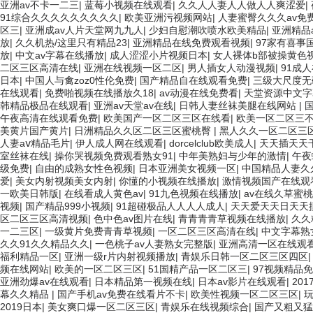
亚洲av不卡一二三
|
蓝莓小视频在线观看
|
久久人人妻人人做人人爽涩爱
|
91综合久久久久久久久久久
|
欧美亚洲污视频网站
|
人妻蜜臀久久久av免
区三
|
亚洲成av人片天堂网九九人
|
少妇自慰潮吹喷水欧美精品
|
亚洲精品
放
|
久久机热/这里只有精品23
|
亚洲精品在线免费观看视频
|
97家有喜事
放
|
中文av字幕在线播放
|
成人涩涩小片视频日本
|
女人裸体b部被操黄色
二区三区高清在线
|
亚洲在线视频一区二区
|
男人插女人动漫视频
|
91成
日本
|
中国人与禽zoz0性伦免费
|
国产精品自在线观看免费
|
三级大尺度无
在线观看
|
免费啪视频在线播放久18
|
av动漫在线免费看
|
天堂资源中文字
韩精品极品在线观看
|
亚洲av天堂av在线
|
日韩人妻丝袜美腿在线网站
|
午夜高清在线观看免费
|
欧美国产一区二区三区在线看
|
欧美一区二区三
美黄片国产黄片
|
日洲精品久久区二区三区蜜桃臀
|
黑人久久一区二区三
人妻aⅴ精品毛片
|
伊人成人网在线观看
|
dorcelclub欧美成人
|
天天插天天
室丝袜在线
|
操你哭视频免费观看熟女91
|
中年美熟妇与少年的激情
|
午夜
级免费
|
自由的成熟女性色视频
|
日本亚洲美女视频一区
|
中国精品人妻久
爱
|
美女内射视频美女内射
|
你懂的小视频在线播放
|
激情视频国产在线观
一欧美日韩版
|
在线看成人黄色av
|
91九色视频在线播放
|
av在线久草蜜
视频
|
国产精品999小视频
|
91超碰极品人人人人成人
|
天天爱天天日天天
区二区三区高清视频
|
色中色av图片在线
|
青青青青草视频在线播放
|
久久
一二三区
|
一级黄片免费青青草视频
|
一区二区三区高清在线
|
中文字幕熟
久久91久久精品久久
|
一色桃子av人妻熟女完整版
|
亚洲高清一区在线观
福利精品一区
|
亚洲一级r片内射视频播放
|
青娱乐日韩一区二区三区四区
频在线网站
|
欧美的一区二区三区
|
51国精产品一区二区三
|
97视频精品
亚洲劲爆av在线观看
|
日本精品第一视频在线
|
日本av影片在线观看
|
20
幕久久精品
|
国产手机av免费在线看片不卡
|
欧美性视频一区二区三区
|
2019日本
|
美女爽口爆一区二区三区
|
青娱乐在线视频综合
|
国产又粗又猛