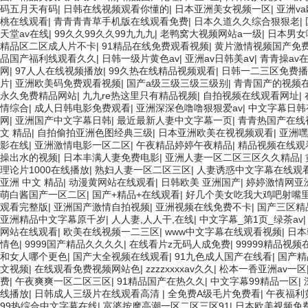
码五月天有码
|
日韩在线视频观看你懂的
|
日本亚洲美女视频一区
|
亚洲v
桃在线观看
|
青青青青草手机版在线观看免费
|
日本久道久久综合狠狠老
|
天堂av在线
|
99久久99久久99九九九
|
老鸭窝大视频网站a一级
|
日本男女
精品区二区成人片不卡
|
91精品在线免费观看视频
|
黄片激情视频国产免
品国产福利线观看久久
|
日韩一级片黄色av
|
亚洲av日韩美aⅴ
|
青青操av
网
|
97人人在线视频播放
|
99久热在线精品视频观看
|
日韩一二三区免费播
片
|
亚洲欧美码免费观看视频
|
国产a级三级三级三级别
|
青青国产的视频
永久免费精品网站
|
九九re热这里只有精品视频
|
自拍视频在线观看网址
|
情综合
|
成人日韩电影免费观看
|
亚洲深深色噜噜狠狠爱av
|
中文字幕日韩
网
|
亚洲国产中文字幕日韩
|
最近最新人妻中文字幕一页
|
青青热国产在线
文 精品
|
自拍偷拍亚洲色图经典三级
|
日本亚洲欧美在视视频观看
|
亚洲嘿
影在线
|
亚洲激情电影一区二区
|
午夜精品婷婷午夜精品
|
精品视频在线观
操出水的视频
|
日本丰满人妻免费电影
|
亚洲人妻一区二区三区久久精品
|
理论片1000在线播放
|
熟妇人妻一区二区三区
|
人妻诱惑中文字幕在线观
亚洲 中文 精品
|
动漫黄网站在线观看
|
日韩欧美 亚洲国产
|
婷婷激情网亚
萌白酱国产一区二区
|
国产+精品+在线观看
|
好几个美女吃我大鸡吧射嘴
观看完整版
|
亚洲国产激情自拍视频
|
亚洲视频在线免费不卡
|
国产三区精
亚洲精品中文字幕原千岁
|
人人妻,人人干,在线
|
中文字幕_第1页_绿茶av
网站在线观看
|
欧美在线视频一二三区
|
www中文字幕在线观看视频
|
日本
情色
|
9999国产精品久久久久
|
在线看片z无码人成免费
|
99999精品视
和女人哪个更色
|
国产大全视频在线观看
|
91九色成人国产在线看
|
国产精
文视频
|
在线观看免费视频网站色
|
zzzzxxxxav久久
|
松本一香亚洲av一区
费
|
午夜爽爽一区二区三区
|
91精品国产在热久久
|
中文字幕99精品一区
|
线播放
|
日韩成人三级片在线观看高清
|
全免费A级毛片免费看
|
午夜福利
99热综合中文字幕在线
|
富婆按摩高潮一区二区三区91
|
日本欧美视频免