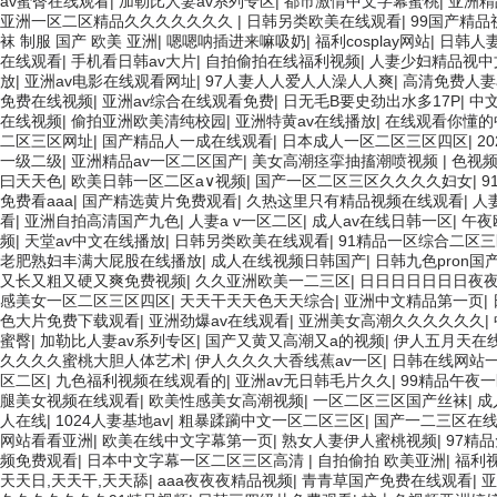
av蜜臀在线观看
|
加勒比人妻av系列专区
|
都市激情中文字幕蜜桃
|
亚洲精
亚洲一区二区精品久久久久久久久
|
日韩另类欧美在线观看
|
99国产精品
袜 制服 国产 欧美 亚洲
|
嗯嗯呐插进来嘛吸奶
|
福利cosplay网站
|
日韩人妻
在线观看
|
手机看日韩av大片
|
自拍偷拍在线福利视频
|
人妻少妇精品视中
放
|
亚洲av电影在线观看网址
|
97人妻人人爱人人澡人人爽
|
高清免费人妻
免费在线视频
|
亚洲av综合在线观看免费
|
日无毛B要史劲出水多17P
|
中
在线视频
|
偷拍亚洲欧美清纯校园
|
亚洲特黄av在线播放
|
在线观看你懂的
二区三区网址
|
国产精品人一成在线观看
|
日本成人一区二区三区四区
|
2
一级二级
|
亚洲精品av一区二区国产
|
美女高潮痉挛抽搐潮喷视频
|
色视
曰天天色
|
欧美日韩一区二区a∨视频
|
国产一区二区三区久久久久妇女
|
9
免费看aaa
|
国产精选黄片免费观看
|
久热这里只有精品视频在线观看
|
人
看
|
亚洲自拍高清国产九色
|
人妻a v一区二区
|
成人av在线日韩一区
|
午夜
频
|
天堂av中文在线播放
|
日韩另类欧美在线观看
|
91精品一区综合二区
老肥熟妇丰满大屁股在线播放
|
成人在线视频日韩国产
|
日韩九色pron国
又长又粗又硬又爽免费视频
|
久久亚洲欧美一二三区
|
日日日日日日日夜
感美女一区二区三区四区
|
天天干天天色天天综合
|
亚洲中文精品第一页
|
色大片免费下载观看
|
亚洲劲爆av在线观看
|
亚洲美女高潮久久久久久久
|
蜜臀
|
加勒比人妻av系列专区
|
国产又黄又高潮又a的视频
|
伊人五月天在
久久久久蜜桃大胆人体艺术
|
伊人久久久大香线蕉av一区
|
日韩在线网站
区二区
|
九色福利视频在线观看的
|
亚洲av无日韩毛片久久
|
99精品午夜
腿美女视频在线观看
|
欧美性感美女高潮视频
|
一区二区三区国产丝袜
|
成
人在线
|
1024人妻基地av
|
粗暴蹂躏中文一区二区三区
|
国产一二三区在
网站看看亚洲
|
欧美在线中文字幕第一页
|
熟女人妻伊人蜜桃视频
|
97精
频免费观看
|
日本中文字幕一区二区三区高清
|
自拍偷拍 欧美亚洲
|
福利视
天天日,天天干,天天舔
|
aaa夜夜夜精品视频
|
青青草国产免费在线观看
|
亚