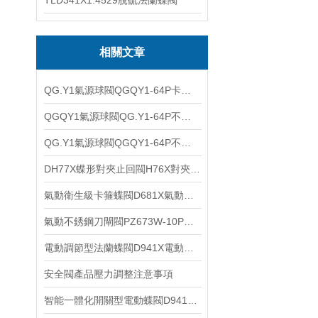
TLD341X1.4529脫硫法蘭蝶閥
相關文章
QG.Y1氣源球閥QGQY1-64P卡套式不銹鋼氣源管路球閥的工作原理
QGQY1氣源球閥QG.Y1-64P不銹鋼氣源管路球閥的技術參數
QG.Y1氣源球閥QGQY1-64P不銹鋼卡套式氣源管路球閥的性能特點
DH77X蝶形對夾止回閥H76X對夾蝶式雙瓣止回閥的性能和結構特點
氣動衛生級卡箍蝶閥D681X氣動衛生級快裝蝶閥的技術參數
氣動不銹鋼刀閘閥PZ673W-10P氣動不銹鋼插板閥PZ673F氣動閘板閥的性能特點
電動調節型法蘭蝶閥D941X電動調節型橡膠密封法蘭蝶閥的特點
安全閥產品壓力調整注意事項
智能一體化開關型電動蝶閥D941X智能型電動切斷蝶閥的技術參數