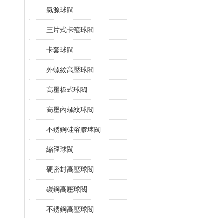
氣源球閥
三片式卡箍球閥
卡套球閥
外螺紋高壓球閥
高壓板式球閥
高壓內螺紋球閥
不銹鋼硅溶膠球閥
縮徑球閥
硬密封高壓球閥
碳鋼高壓球閥
不銹鋼高壓球閥