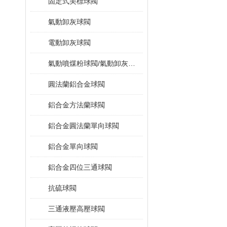
固定式美標球閥
氣動卸灰球閥
電動卸灰球閥
氣動噴煤粉球閥/氣動卸灰球閥
圓法蘭鋁合金球閥
鋁合金方法蘭球閥
鋁合金圓法蘭單向球閥
鋁合金單向球閥
鋁合金四位三通球閥
抗硫球閥
三通液壓高壓球閥