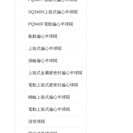
SQ340H上裝式偏心半球閥
PQ940F電動偏心半球閥
氣動偏心半球閥
上裝式偏心半球閥
渦輪偏心半球閥
上裝式金屬硬密封偏心半球閥
電動上裝式硬密封偏心球閥
蝸輪上裝式偏心半球閥
電動上裝式偏心半球閥
清管球閥