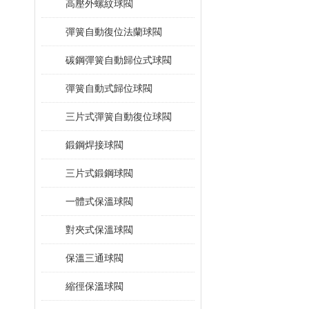
高壓外螺紋球閥
彈簧自動復位法蘭球閥
碳鋼彈簧自動歸位式球閥
彈簧自動式歸位球閥
三片式彈簧自動復位球閥
鍛鋼焊接球閥
三片式鍛鋼球閥
一體式保溫球閥
對夾式保溫球閥
保溫三通球閥
縮徑保溫球閥