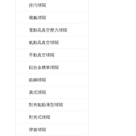
排污球閥
襯氟球閥
電動高真空壓力球閥
氣動高真空球閥
手動真空球閥
鋁合金槽車球閥
鍛鋼球閥
廣式球閥
對夾氣動薄型球閥
對夾式球閥
彈簧球閥