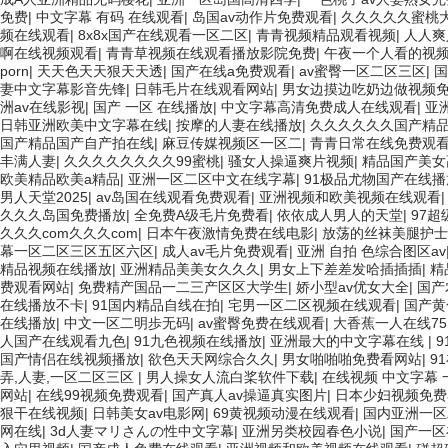
免费
|
中文字幕 有码 在线观看
|
岛国av动作片免费观看
|
久久久久久蜜桃
频在线观看
|
8x8x国产在线观看一区二区
|
青青视频精品观看视频
|
人人爽
啊在线视频观看
|
青青草视频在线观看播放影院免费
|
午夜一个人看的视
porn
|
天天色天天狠天天透
|
国产在线a免费观看
|
av蜜臀一区二区三区
|
国
妻中文字幕影音先锋
|
日韩毛片在线观看网站
|
男女边摸边吃奶边做视频
洲av在线影视
|
国产 一区 在线播放
|
中文字幕高清免费成人在线观看
|
亚
日韩亚洲欧美中文字幕在线
|
按摩的人妻在线播放
|
久久久久久久国产精
国产精品国产自产拍在线
|
麻豆传媒视频区一区二
|
青青日常在线免费观
丰满人妻
|
久久久久久久久久99蜜桃
|
骚女人操逼爽片视频
|
精品国产美女
欧美精品欧美a精品
|
亚洲一区二区中文在线字幕
|
91极品尤物国产在线播
男人天堂2025
|
av岛国在线观看免费观看
|
亚洲视频和欧美视频在线观看
久久久岛国免费播放
|
全免费A级毛片免费看
|
依依成人男人的天堂
|
97
久久久com久久久com
|
日本午夜激情免费在线电影
|
放荡的丝袜美腿护士
幕一区二区三区五区六区
|
成人av毛片免费观看
|
亚洲 自拍 色综合图区av
精品视频在线播放
|
亚洲精品美美女久久久
|
男女上下差差发哈插插插
|
精
费观看网站
|
免费精产国品一二三产区区大学生
|
娇小型av优女大全
|
国产
在线播放不卡
|
91国内精品自线在拍
|
宅男一区二区视频在线观看
|
国产黄
在线播放
|
中文一区二明歩无码
|
av蜜臀免费在线观看
|
大香蕉一人在线75
人国产在线观看九色
|
91九色视频在线播放
|
亚洲最大的中文字幕在线
|
国产情侣在线视频播放
|
欲色天天网综合久久
|
男女啪啪啪免费看网站
|
9
弄,人妻,一区二区三区
|
男人操女人流白桨软件下载
|
在线视频 中文字幕 
网站
|
在线99视频免费观看
|
国产真人av操逼真实图片
|
日本少妇视频免费
狠干在线视频
|
日韩美女av电影网
|
69黄视频动漫在线观看
|
国内亚洲一区
网在线
|
3d人妻マリさんの性中文字幕
|
亚洲另类校园春色小说
|
国产一区