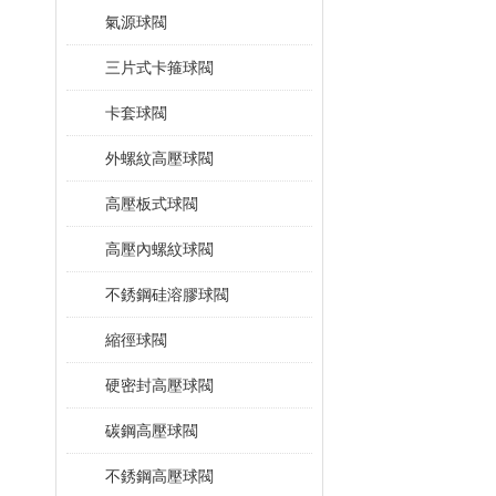
氣源球閥
三片式卡箍球閥
卡套球閥
外螺紋高壓球閥
高壓板式球閥
高壓內螺紋球閥
不銹鋼硅溶膠球閥
縮徑球閥
硬密封高壓球閥
碳鋼高壓球閥
不銹鋼高壓球閥