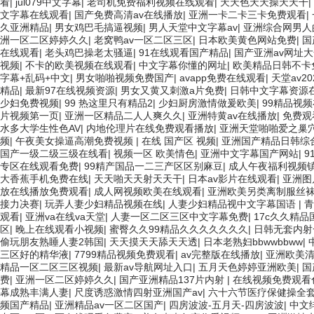
看
|
jul079中文字幕
|
老司机免费福利视频在线观看
|
天天色天天操天天干
|
文字幕在线观看
|
国产免费高清av在线播放
|
亚洲一卡二卡三卡免费观看
|
久亚洲精品
|
男女鸡巴毛搞逼视频
|
男人天堂中文字幕av
|
亚洲综合网男人
洲一区二区婷婷久久
|
老窝鸭av一区二区三区
|
日本欧美黄色网站免费
|
国
在线观看
|
老头鸡巴操老太骚逼
|
91在线观看国产精品
|
国产亚洲av网址
视频
|
不卡的欧美视频在线观看
|
中文字幕你懂的网址
|
欧美精品日韩不卡
字幕+乱码+中文
|
男女啪啪视频免费国产
|
avapp免费在线观看
|
天堂av2
精品
|
最新97在线视频资源
|
男女又黄又刺激a片免费
|
日韩中文字幕资源
少妇免费视频
|
99 热这里只有精品2
|
少妇厨房激情做爰欧美
|
99精品视
片视频第一页
|
亚洲一区精品二人人爽久久
|
亚洲特黄av在线播放
|
免费观
水多大学生性色AV
|
内地伦理片在线免费观看播放
|
亚洲天堂啪啪爱之巢
频
|
午夜美女操逼高潮免费视频
|
在线 国产区 视频
|
亚洲国产精品日韩综
国产一级二级三级在线看
|
视频一区 欧美情色
|
亚洲中文字幕国产网站
|
9
专区在线观看免费
|
99精产国品一二三产区区别麻豆
|
成人午夜福利视频
大香蕉手机免费在线
|
天天啪天天射天天干
|
日本av影片在线观看
|
亚洲图
放在线播放免费观看
|
成人网视频欧美在线观看
|
亚洲欧美另类离制服丝
接力决赛
|
玩弄人妻少妇精品视频在线
|
人妻少妇精品视中文字幕国语
|
青
观看
|
亚洲va在线va天堂
|
人妻一区二区三区中文字幕免费
|
17c久久精品
区
|
晚上在线观看小视频
|
蜜臀久久99精品久久久久久久久
|
日韩无套内射
偷玩朋友熟睡人妻2韩国
|
天天摸天天舔天天透
|
日本老熟妇bbwwbbww
|
三区好的精华液
|
7799精品视频免费观看
|
av完整版在线播放
|
亚洲欧美
精品一区二区三区视频
|
最新av导航网址入口
|
五月天色婷婷亚洲欧美
|
国
费
|
亚洲一区二区婷婷久久
|
国产亚洲精品137片内射
|
在线视频免费观看
幕成熟丰满人妻
|
尺度诱惑激情四射亚洲国产av
|
六十六节医疗保健操全
频国产精品
|
亚洲精品av一区二区国产
|
四房波波-五月天-四房波波
|
中文