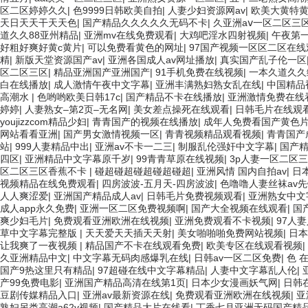
区二区婷婷久久
|
色9999日韩欧美自拍
|
人妻少妇资源网av
|
欧美大黄特黄
天日天天干天天色
|
国产精品久久久久久无码不卡
|
久亚洲aⅴ一区二区三
道久久88亚州精品
|
亚洲mv在线免费观看
|
大鸡吧淫水四射视频
|
午夜第
好粗好爽好黄c黄片
|
可以免费看黄色的网址
|
97国产视频一区区二区在线
精
|
新版天堂资源国产av
|
亚洲各国成人av网址播放
|
真实国产乱子伦一区
区二区三区
|
精品亚洲国产亚洲国产
|
91手机免费在线视频
|
一本久道久久
白在线播放
|
成人激情午夜中文字幕
|
亚洲丰满熟妇熟女乱在线
|
中国精品
高潮水
|
色哟哟欧美日韩17c
|
国产精品不卡在线播放
|
亚洲激情免费在线
婷婷
|
人妻熟女–第2页–无名网
|
美女差点操死在线观看
|
日韩毛片在线观
youjizzcom精品少妇
|
青青国产的视频在线播放
|
成年人免费看国产黄色
网站看看亚洲
|
国产男女激情视频一区
|
青青视频精品观看视频
|
青青国产
站
|
999人妻精品中出
|
亚洲av不卡一二三
|
制服乱伦强奸中文字幕
|
国产
四区
|
亚洲精品中文字幕原千岁
|
99青青草原在线视频
|
3p人妻一区二区
区二区三区香蕉不卡
|
碰超碰超碰超碰超碰超
|
亚洲风情 国内自拍av
|
日本
视频精品在线免费观看
|
四房波波-五月天-四房波波
|
色噜噜人妻丝袜av
人人爽涩爱
|
亚洲国产精品成人av
|
日韩毛片免费视频观看
|
亚洲熟女中文
成人app永久免费
|
亚洲一区二区免费视频啊
|
国产大全视频在线观看
|
国
爽少妇毛片
|
免费观看亚洲欧洲在线视频
|
亚洲免费观看不卡视频
|
97人
草中文字幕完整版
|
天天爱天天插天天射
|
美女啪啪啪免费网站视频
|
日本
让我爽了一夜视频
|
精品国产不卡在线观看免费
|
欧美专区在线观看视频
|
久亚洲精品中文
|
中文字幕无码肉感爆乳在线
|
日韩av一区二区免费
|
色 
国产9热这里只有精品
|
97超碰在线中文字幕精品
|
人妻中文字幕乱人伦
|
产99免费电影
|
亚洲国产精品高清在线第1页
|
日本少女漫画妖气网
|
日韩
豆剧传媒精品入口
|
亚洲av最新资源在线
|
免费观看亚洲欧洲在线视频
|
亚
熟妇另类高潮a62v视频
|
国产精品大片在线看
|
丁香七月亚洲无码国产精