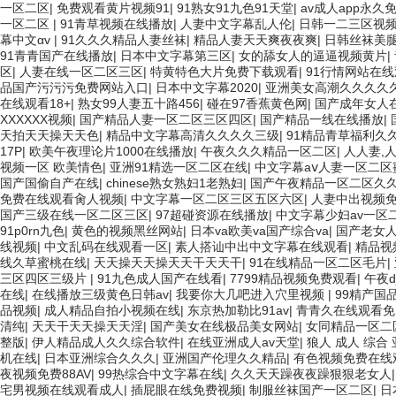
一区二区
|
免费观看黄片视频91
|
91熟女91九色91天堂
|
av成人app永久
一区二区
|
91青草视频在线播放
|
人妻中文字幕乱人伦
|
日韩一二三区视
幕中文αv
|
91久久久精品人妻丝袜
|
精品人妻天天爽夜夜爽
|
日韩丝袜美腿
91青青国产在线播放
|
日本中文字幕第三区
|
女的舔女人的逼逼视频黄片
|
区
|
人妻在线一区二区三区
|
特黄特色大片免费下载观看
|
91行情网站在
品国产污污污免费网站入口
|
日本中文字幕2020
|
亚洲美女高潮久久久久
在线观看18+
|
熟女99人妻五十路456
|
碰在97香蕉黄色网
|
国产成年女人
XXXXXX视频
|
国产精品人妻一区二区三区四区
|
国产精品一线在线播放
|
天拍天天操天天色
|
精品中文字幕高清久久久久三级
|
91精品青草福利久
17P
|
欧美午夜理论片1000在线播放
|
午夜久久久精品一区二区
|
人人妻,
视频一区 欧美情色
|
亚洲91精选一区二区在线
|
中文字幕aⅴ人妻一区二区
国产国偷自产在线
|
chinese熟女熟妇1老熟妇
|
国产午夜精品一区二区久
免费在线观看肏人视频
|
中文字幕一区二区三区五区六区
|
人妻中出视频
国产三级在线一区二区三区
|
97超碰资源在线播放
|
中文字幕少妇av一区
91p0rn九色
|
黄色的视频黑丝网站
|
日本va欧美va国产综合va
|
国产老女人
线视频
|
中文乱码在线观看一区
|
素人搭讪中出中文字幕在线观看
|
精品视
线久草蜜桃在线
|
天天操天天操天天干天天干
|
91在线精品一区二区毛片
|
三区四区三级片
|
91九色成人国产在线看
|
7799精品视频免费观看
|
午夜
在线
|
在线播放三级黄色日韩av
|
我要你大几吧进入穴里视频
|
99精产国
品视频
|
成人精品自拍小视频在线
|
东京热加勒比91av
|
青青久在线观看免
清纯
|
天天干天天操天天淫
|
国产美女在线极品美女网站
|
女同精品一区二
整版
|
伊人精品成人久久综合软件
|
在线亚洲成人av天堂
|
狼人 成人 综合
机在线
|
日本亚洲综合久久久
|
亚洲国产伦理久久精品
|
有色视频免费在线
夜视频免费88AV
|
99热综合中文字幕在线
|
久久天天躁夜夜躁狠狠老女人
宅男视频在线观看成人
|
插屁眼在线免费视频
|
制服丝袜国产一区二区
|
日