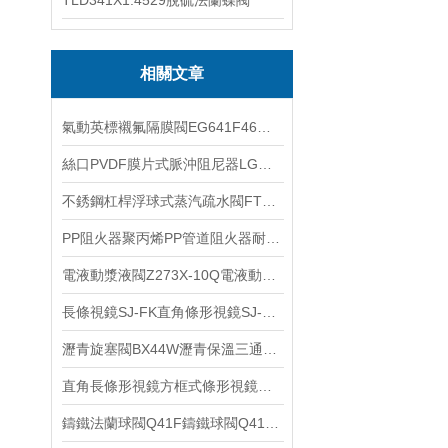
TLD341X1.4529脫硫法蘭蝶閥
相關文章
氣動英標襯氟隔膜閥EG641F46常開式常閉式英標氣動襯氟隔膜閥的特點
絲口PVDF膜片式脈沖阻尼器LGMZ-V0.35L-V0.6L-V1.0L-V2.0L-V4.0L的參數
不銹鋼杠桿浮球式蒸汽疏水閥FT44W杠桿浮球式疏水閥結構特點
PP阻火器聚丙烯PP管道阻火器耐酸堿耐腐蝕塑料阻火器的維護與保養
電液動漿液閥Z273X-10Q電液動整體式漿液閥紙漿閥漿料閘閥結構特點
長條視鏡SJ-FK直角條形視鏡SJ-SB框式視鏡的維護與保養
瀝青旋塞閥BX44W瀝青保溫三通旋塞閥三通瀝青閥保溫瀝青三通閥工作原理
直角長條形視鏡方框式條形視鏡方形視鏡框式視鏡長條視鏡使用方法及保養
鑄鐵法蘭球閥Q41F鑄鐵球閥Q41T短款長款標準型灰鑄鐵球閥的特點