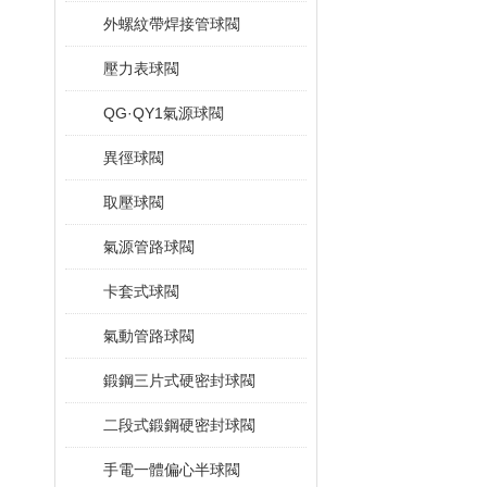
外螺紋帶焊接管球閥
壓力表球閥
QG·QY1氣源球閥
異徑球閥
取壓球閥
氣源管路球閥
卡套式球閥
氣動管路球閥
鍛鋼三片式硬密封球閥
二段式鍛鋼硬密封球閥
手電一體偏心半球閥