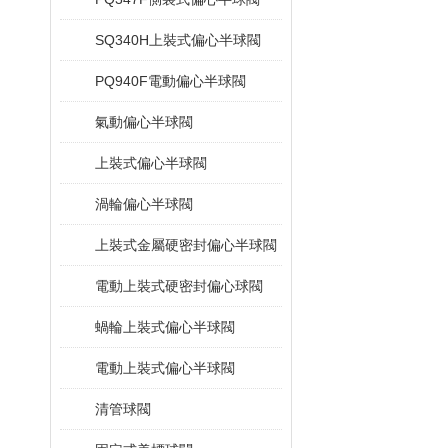
SQ340H上裝式偏心半球閥
PQ940F電動偏心半球閥
氣動偏心半球閥
上裝式偏心半球閥
渦輪偏心半球閥
上裝式金屬硬密封偏心半球閥
電動上裝式硬密封偏心球閥
蝸輪上裝式偏心半球閥
電動上裝式偏心半球閥
清管球閥