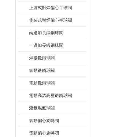
上裝式對焊偏心半球閥
側裝式對焊偏心半球閥
兩邊加長鍛鋼球閥
一邊加長鍛鋼球閥
焊接鍛鋼球閥
氣動鍛鋼球閥
電動鍛鋼球閥
電動高溫高壓鍛鋼球閥
液氨燃氣球閥
氣動偏心旋轉閥
電動偏心旋轉閥