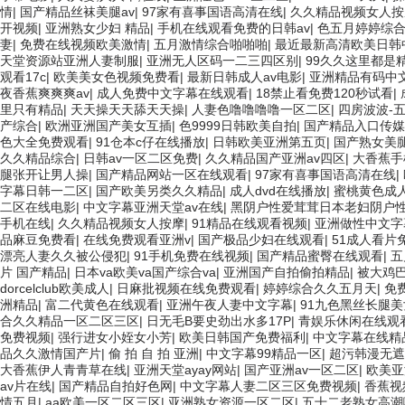
情
|
国产精品丝袜美腿av
|
97家有喜事国语高清在线
|
久久精品视频女人按
开视频
|
亚洲熟女少妇 精品
|
手机在线观看免费的日韩av
|
色五月婷婷综
妻
|
免费在线视频欧美激情
|
五月激情综合啪啪啪
|
最近最新高清欧美日韩
天堂资源站亚洲人妻制服
|
亚洲无人区码一二三四区别
|
99久久这里都是
观看17c
|
欧美美女色视频免费看
|
最新日韩成人av电影
|
亚洲精品有码中
夜香蕉爽爽爽av
|
成人免费中文字幕在线观看
|
18禁止看免费120秒试看
|
里只有精品
|
天天操天天舔天天操
|
人妻色噜噜噜噜一区二区
|
四房波波-
产综合
|
欧洲亚洲国产美女互插
|
色9999日韩欧美自拍
|
国产精品入口传媒
色大全免费观看
|
91仓本c仔在线播放
|
日韩欧美亚洲第五页
|
国产熟女美
久久精品综合
|
日韩av一区二区免费
|
久久精品国产亚洲av四区
|
大香蕉手
腿张开让男人操
|
国产精品网站一区在线观看
|
97家有喜事国语高清在线
|
字幕日韩一二区
|
国产欧美另类久久精品
|
成人dvd在线播放
|
蜜桃黄色成
二区在线电影
|
中文字幕亚洲天堂av在线
|
黑阴户性爱茸茸日本老妇阴户
手机在线
|
久久精品视频女人按摩
|
91精品在线观看视频
|
亚洲做性中文字
品麻豆免费看
|
在线免费观看亚洲v
|
国产极品少妇在线观看
|
51成人看片
漂亮人妻久久被公侵犯
|
91手机免费在线视频
|
国产精品蜜臀在线观看
|
五
片 国产精品
|
日本va欧美va国产综合va
|
亚洲国产自拍偷拍精品
|
被大鸡
dorcelclub欧美成人
|
日麻批视频在线免费观看
|
婷婷综合久久五月天
|
免
洲精品
|
富二代黄色在线观看
|
亚洲午夜人妻中文字幕
|
91九色黑丝长腿美
合久久精品一区二区三区
|
日无毛B要史劲出水多17P
|
青娱乐休闲在线观
免费视频
|
强行进女小姪女小芳
|
欧美日韩国产免费福利
|
中文字幕在线精
品久久激情国产片
|
偷 拍 自 拍 亚洲
|
中文字幕99精品一区
|
超污韩漫无遮
大香蕉伊人青青草在线
|
亚洲天堂ayay网站
|
国产亚洲av一区二区
|
欧美亚
av片在线
|
国产精品自拍好色网
|
中文字幕人妻二区三区免费视频
|
香蕉视
情五月
|
aa欧美一区二区三区
|
亚洲熟女资源一区二区
|
五十二老熟女高潮