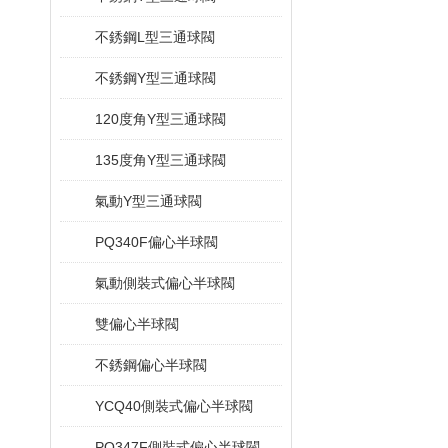
不銹鋼L型三通球閥
不銹鋼Y型三通球閥
120度角Y型三通球閥
135度角Y型三通球閥
氣動Y型三通球閥
PQ340F偏心半球閥
氣動側裝式偏心半球閥
雙偏心半球閥
不銹鋼偏心半球閥
YCQ40側裝式偏心半球閥
PQ347F側裝式偏心半球閥