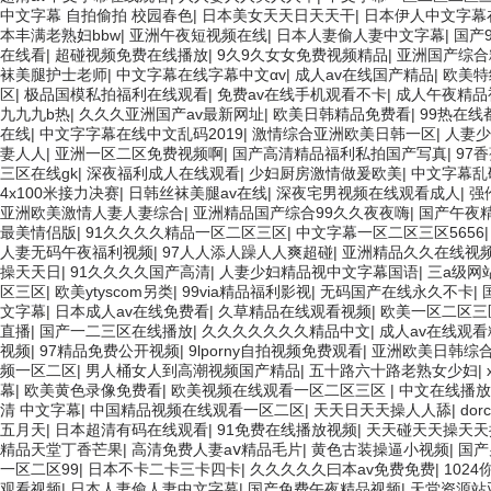
中文字幕 自拍偷拍 校园春色
|
日本美女天天日天天干
|
日本伊人中文字幕
本丰满老熟妇bbw
|
亚洲午夜短视频在线
|
日本人妻偷人妻中文字幕
|
国产
在线看
|
超碰视频免费在线播放
|
9久9久女女免费视频精品
|
亚洲国产综合
袜美腿护士老师
|
中文字幕在线字幕中文αv
|
成人av在线国产精品
|
欧美特
区
|
极品国模私拍福利在线观看
|
免费av在线手机观看不卡
|
成人午夜精品
九九九b热
|
久久久亚洲国产av最新网址
|
欧美日韩精品免费看
|
99热在线
在线
|
中文字字幕在线中文乱码2019
|
激情综合亚洲欧美日韩一区
|
人妻少
妻人人
|
亚洲一区二区免费视频啊
|
国产高清精品福利私拍国产写真
|
97香
三区在线gk
|
深夜福利成人在线观看
|
少妇厨房激情做爰欧美
|
中文字幕乱
4x100米接力决赛
|
日韩丝袜美腿av在线
|
深夜宅男视频在线观看成人
|
强
亚洲欧美激情人妻人妻综合
|
亚洲精品国产综合99久久夜夜嗨
|
国产午夜
最美情侣版
|
91久久久久精品一区二区三区
|
中文字幕一区二区三区5656
人妻无码午夜福利视频
|
97人人添人躁人人爽超碰
|
亚洲精品久久在线视
操天天日
|
91久久久久国产高清
|
人妻少妇精品视中文字幕国语
|
三a级网
区三区
|
欧美ytyscom另类
|
99via精品福利影视
|
无码国产在线永久不卡
|
文字幕
|
日本成人av在线免费看
|
久草精品在线观看视频
|
欧美一区二区三
直播
|
国产一二三区在线播放
|
久久久久久久久精品中文
|
成人av在线观看
视频
|
97精品免费公开视频
|
9lporny自拍视频免费观看
|
亚洲欧美日韩综
频一区二区
|
男人桶女人到高潮视频国产精品
|
五十路六十路老熟女少妇
|
幕
|
欧美黄色录像免费看
|
欧美视频在线观看一区二区三区
|
中文在线播放
清 中文字幕
|
中国精品视频在线观看一区二区
|
天天日天天操人人舔
|
dor
五月天
|
日本超清有码在线观看
|
91免费在线播放视频
|
天天碰天天操天天
精品天堂丁香芒果
|
高清免费人妻aⅴ精品毛片
|
黄色古装操逼小视频
|
国产
一区二区99
|
日本不卡二卡三卡四卡
|
久久久久久曰本av免费免费
|
102
观看视频
|
日本人妻偷人妻中文字幕
|
国产免费午夜精品视频
|
天堂资源站