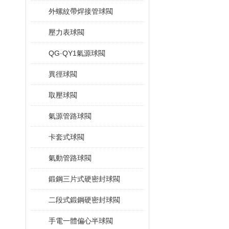
外螺紋帶焊接管球閥
壓力表球閥
QG·QY1氣源球閥
異徑球閥
取壓球閥
氣源管路球閥
卡套式球閥
氣動管路球閥
鍛鋼三片式硬密封球閥
二段式鍛鋼硬密封球閥
手電一體偏心半球閥