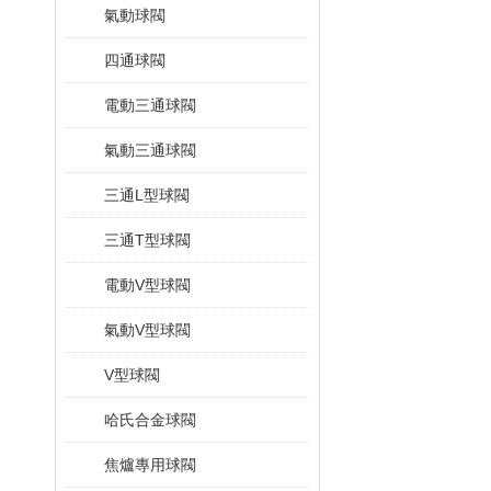
氣動球閥
四通球閥
電動三通球閥
氣動三通球閥
三通L型球閥
三通T型球閥
電動V型球閥
氣動V型球閥
V型球閥
哈氏合金球閥
焦爐專用球閥