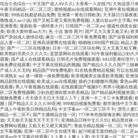
综合久色综合一
|
中文国产成人AⅤ久久
|
大香蕉一人在线75
|
久热这里只
午夜无码精品一区二区三区
|
蜜桃视频av在线观看网站
|
亚洲午夜短视频
特黄
|
99热在线都是精品免费
|
亚洲第一黄色日韩欧美
|
天天舔日日舔夜夜
噜噜成人av小说
|
国产又粗又硬又黄的免费视频
|
人妻出轨av中文字幕
|
9
亚洲香蕉
|
最新欧美一级特黄大片
|
日韩国产一区二区av
|
骚逼性感美女操
美
|
欧美大黄特黄aa大片
|
色 小说 激情 图片
|
国产又大又黄又粗又长
|
欧
国产原创成人激情在线
|
麻豆一区二区三区午夜免费观看
|
国产深夜福利
品人妻一区二区
|
亚洲高清蜜臀在线观看
|
啪啪啪1000国产精品
|
精品人妻
堂
|
国产一二三区在线播放
|
日本一区二区三区综合网
|
又大又黄又粗又爽
欧美熟妇另类久久久久久
|
瑟瑟瑟网站在线观看
|
92午夜福利极品少妇久
观看
|
国产成人在线观看精品
|
日韩毛片免费视频观看
|
4410亚洲伦理片
|
操免费在线观看
|
中文字幕在线精品的视频
|
国产精品久久久久国产三级
产成人久久无码
|
精品国产99免费电影
|
91在线免费精品视频
|
可以在线观
丰满熟女 av
|
揉一揉插一插免费视频
|
欧美视频美女操蛋欧美视频
|
亚洲深
精品剧情在线视频
|
欧美成人av在线视频
|
操的少妇嗷嗷叫视频
|
黄色av
线观看
|
男人午夜视频在线观看
|
在线观看国产视频97
|
男男小视频在线观
区二区免费视频啊
|
少妇自慰潮吹喷水欧美精品
|
国产精品福利视频资源
|
视频免费看
|
天天插天天日天天摸人人干
|
亚洲一卡二卡三卡免费观看
|
频
|
国产精品久久久久久99亚洲
|
999精品视频免费看
|
都市激情中文字幕
产成人午夜欧美日韩精品乱码
|
中文字幕av一区二区三区不卡
|
漂亮人妻
精品一区二区不
|
国产主播精品在线一区
|
777米奇色狠狠俺去啊
|
国内在
放
|
天天操天天操天天干天天干
|
亚洲精品日韩中文久久91
|
精品黑丝袜一
免费网站视频
|
又粗又长又硬又黄国产
|
青娱乐精品视频一区二区
|
午夜9
文字幕视频
|
亚洲一区二区中文在线字幕
|
超污韩漫无遮挡精品一区二区a
超清av中文字幕在线观看
|
人人妻人人爽人人草
|
中文字幕一区二区二区