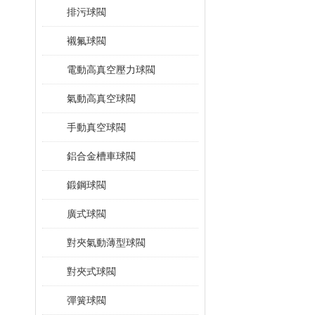
排污球閥
襯氟球閥
電動高真空壓力球閥
氣動高真空球閥
手動真空球閥
鋁合金槽車球閥
鍛鋼球閥
廣式球閥
對夾氣動薄型球閥
對夾式球閥
彈簧球閥