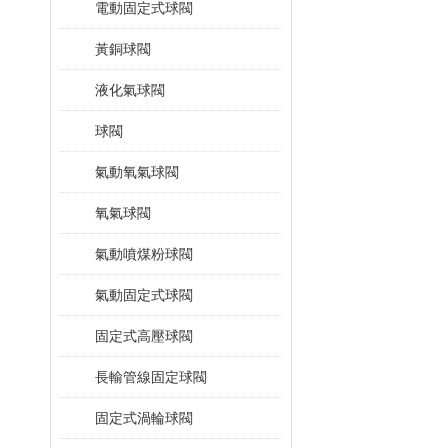
電動固定式球閥
黃銅球閥
液化氣球閥
球閥
氣動氧氣球閥
氧氣球閥
氣動噴煤粉球閥
氣動固定式球閥
固定式高壓球閥
長輸管線固定球閥
固定式渦輪球閥