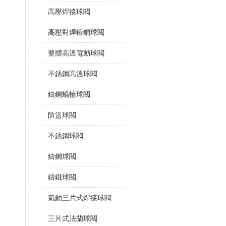
高壓焊接球閥
高壓對焊鍛鋼球閥
整體高溫電動球閥
不銹鋼高溫球閥
鑄鋼蝸輪球閥
防盜球閥
不銹鋼球閥
鑄鋼球閥
鑄鐵球閥
氣動三片式焊接球閥
三片式法蘭球閥