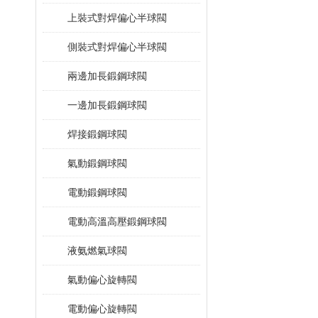
上裝式對焊偏心半球閥
側裝式對焊偏心半球閥
兩邊加長鍛鋼球閥
一邊加長鍛鋼球閥
焊接鍛鋼球閥
氣動鍛鋼球閥
電動鍛鋼球閥
電動高溫高壓鍛鋼球閥
液氨燃氣球閥
氣動偏心旋轉閥
電動偏心旋轉閥