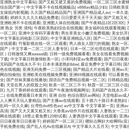
亚洲熟女中文字幕站
|
国产又粗又硬又黄的免费视频
|
一区二区三区水蜜
综合国产第一
|
中文字幕不卡在线视频极品
|
v888av精品少妇
|
日韩欧美亚
女操批内射视频
|
久久国产精品精品国产
|
亚洲国产精品成人av
|
一本久道
观看
|
婷婷久久久久久精品免费老
|
日日爱爱天天干天天操
|
国产又粗又长
亚洲欧洲不卡在线观看
|
亚洲图人体自拍视频
|
国产午夜精品1区2区3区
|
洲 熟女 另类 清纯
|
午夜欧美熟妇综合在线视频
|
美女福利在线观看视频
|
一区二区
|
亚洲中文有码字幕青青
|
男生草美女小嫩泬免费视频
|
美女扒开
中文字幕乱码电影三区四区
|
中文字幕亚洲精品八区
|
国产一二三区在线
在线观看
|
竹菊影视在线一区二区观看
|
男人插女人阴穴的视频
|
熟女一区
国产
|
中文字幕一二区二三区人妻专区
|
日本一区二区伦理在线观看
|
国产
区
|
日韩激情又爽aaaaa级
|
日韩一级免费视频看看
|
美女在线看免费视频
下载
|
中文字幕日韩激情欧美一区
|
小泽玛利亚av免费观看
|
国产日日夜夜
无码国产在线永久不卡
|
日本丰满老熟妇bbw
|
最近免费中文字幕日韩
|
国
色在线视频
|
亚洲无码免费一二三区视频
|
国产精品大片在线看
|
亚洲av天
网自拍偷拍
|
亚洲欧美在线视频免费看
|
亚洲69视频在线观看
|
可以看黄色
全
|
国产丝袜美腿在线播放
|
国语自产免费精品视频一区二区
|
日韩精品视
看
|
天堂在男人的双股之间
|
欧美一区二区三不卡
|
秋霞一区二区三区小说
区
|
九月丁香婷婷在线观看
|
国产午夜激情视频网址
|
无码国产在线永久不
二
|
在线免费观看日本黄片
|
亚洲 自拍 色综合图区av网站
|
天堂电影av成
人人爽天天玩人妻精品
|
国产主播av在线观看
|
五十路六十路日本老熟妇
|
乱码一区久久麻
|
台湾性dvd性色av
|
av中文字幕 中文字幕第一页
|
亚洲av
高清
|
国产又大又黄又粗又长
|
大香蕉av动作片在线观看
|
人妻熟女一二三
网在线观看
|
18禁止看免费120秒试看
|
人妻诱惑中文字幕在线观看
|
亚洲
日日夜夜草日日夜夜干
|
婷婷国产一区二区三区
|
嗯轻点啊好大哈啊呜c亚
手机免费在线
|
国产乱人伦Av在线麻豆A
|
中文字幕久久五月天
|
中文字幕