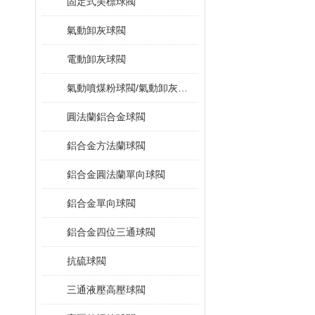
固定式美標球閥
氣動卸灰球閥
電動卸灰球閥
氣動噴煤粉球閥/氣動卸灰球閥
圓法蘭鋁合金球閥
鋁合金方法蘭球閥
鋁合金圓法蘭單向球閥
鋁合金單向球閥
鋁合金四位三通球閥
抗硫球閥
三通液壓高壓球閥