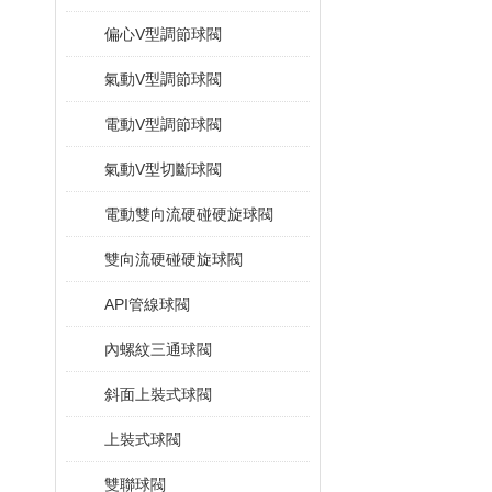
偏心V型調節球閥
氣動V型調節球閥
電動V型調節球閥
氣動V型切斷球閥
電動雙向流硬碰硬旋球閥
雙向流硬碰硬旋球閥
API管線球閥
內螺紋三通球閥
斜面上裝式球閥
上裝式球閥
雙聯球閥