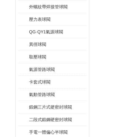
外螺紋帶焊接管球閥
壓力表球閥
QG·QY1氣源球閥
異徑球閥
取壓球閥
氣源管路球閥
卡套式球閥
氣動管路球閥
鍛鋼三片式硬密封球閥
二段式鍛鋼硬密封球閥
手電一體偏心半球閥