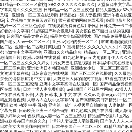
91精品一区二区三区蜜桃
|
99久久久久久久久96久久
|
天堂资源中文字幕a
字幕高清久久久久三级
|
日韩精品一区二区三区夜色
|
精品人妻熟女a62v
又猛
|
亚洲偷一区二区在线观看
|
精品熟妇丰满人妻视频
|
亚洲午夜在线亚
级
|
初六苏梅全文免费阅读正版
|
很污很黄的网站在线观看
|
韩国电影年轻
熟妇一区二区三区色婷婷
|
在线观看免费黄色应用网站
|
日韩免费一卡二
好看的中文字幕
|
91超碰国产熟女嗷嗷叫
|
美女摸自己下面出白浆的视频
|
站
|
超碰国产极品尤物在线
|
极品美女少妇高潮喷水
|
国产精品免费手机在
国产老女人av一区二区三区
|
亚洲av狠狠的爱一区二区
|
啪啪啪啪啪啪啪
区二区
|
亚洲一区二区嗯好爽快点
|
91蜜桃精品久久久久久久久久
|
午夜美
都市激情中文字幕蜜桃
|
亚洲91久久精品综合
|
精品suv一区二区33
|
亚洲
激情国产片
|
欧洲av网址在线观看
|
91九色蝌蚪porn内射御姐
|
伊人久久久
一区二区三区久久久久妇女
|
男女鸡巴毛搞逼视频
|
日本福利写真在线播
二区三区免费
|
亚洲欧洲日本韩国精品
|
亚洲熟女少妇一区二区三区四区
|
文资源字幕在线
|
日韩东京热在线视频
|
国产三区二区在线播放
|
久久最热
亲爱的请你原谅我 中文字幕
|
大鸡把插入你的骚穴了视频
|
97香蕉在线17
幕一区二区三区高清
|
亚洲中文字幕高清在线视频一区
|
国产精品免费视频
区在线电影
|
日本丰满人妻免费电影
|
av制服国产丝袜黑丝网站
|
91澡人
午夜在线观看不卡
|
人妻 日韩 制服 中文 在线
|
久久av高潮av无av萌白
|
精品观看视频
|
人妻内衣在线中文字幕69
|
国产高清欧美日韩精品
|
一区二
亚洲 欧美 动漫 中字 视频
|
亚洲第一成年人视频网自拍偷拍
|
人妻艳情一
字幕免费
|
日韩欧美亚洲一区综合偷拍
|
91九色成人国产在线看
|
成人激情
妻少妇熟女av
|
色欲精品人妻一区二区三区蜜桃
|
精品国产伦理片1区2区
|
洲va欧美va国产综合久久
|
丰满的人妻被黑人尾随视频
|
国产伦人人人人
日本美女大白美腿来回抽插
|
日本午夜国产一区二区三区
|
91精品国产麻
999
|
欧美一区二区三区美女
|
日韩丝袜美腿av在线
|
午夜精品久久久久久8