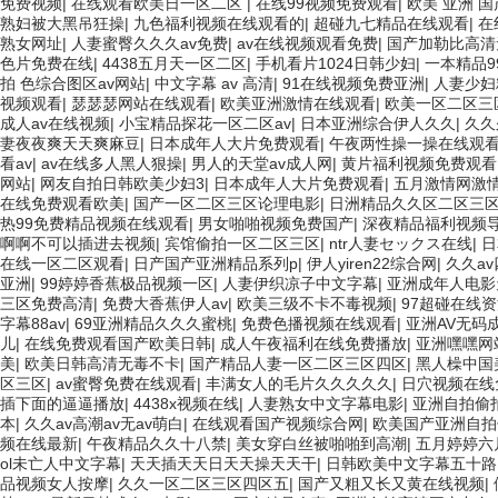
免费视频
|
在线观看欧美日一区二区
|
在线99视频免费观看
|
欧美 亚洲 国
熟妇被大黑吊狂操
|
九色福利视频在线观看的
|
超碰九七精品在线观看
|
在
熟女网址
|
人妻蜜臀久久久av免费
|
av在线视频观看免费
|
国产加勒比高清
色片免费在线
|
4438五月天一区二区
|
手机看片1024日韩少妇
|
一本精品9
拍 色综合图区av网站
|
中文字幕 av 高清
|
91在线视频免费亚洲
|
人妻少妇
视频观看
|
瑟瑟瑟网站在线观看
|
欧美亚洲激情在线观看
|
欧美一区二区三
成人av在线视频
|
小宝精品探花一区二区av
|
日本亚洲综合伊人久久
|
久久
妻夜夜爽天天爽麻豆
|
日本成年人大片免费观看
|
午夜两性操一操在线观
看av
|
av在线多人黑人狠操
|
男人的天堂av成人网
|
黄片福利视频免费观看
网站
|
网友自拍日韩欧美少妇3
|
日本成年人大片免费观看
|
五月激情网激
在线免费观看欧美
|
国产一区二区三区论理电影
|
日洲精品久久区二区三
热99免费精品视频在线观看
|
男女啪啪视频免费国产
|
深夜精品福利视频
啊啊不可以插进去视频
|
宾馆偷拍一区二区三区
|
ntr人妻セックス在线
|
日
在线一区二区观看
|
日产国产亚洲精品系列p
|
伊人yiren22综合网
|
久久a
亚洲
|
99婷婷香蕉极品视频一区
|
人妻伊织凉子中文字幕
|
亚洲成年人电影
三区免费高清
|
免费大香蕉伊人av
|
欧美三级不卡不毒视频
|
97超碰在线
字幕88av
|
69亚洲精品久久久蜜桃
|
免费色播视频在线观看
|
亚洲AV无码
儿
|
在线免费观看国产欧美日韩
|
成人午夜福利在线免费播放
|
亚洲嘿嘿网
美
|
欧美日韩高清无毒不卡
|
国产精品人妻一区二区三区四区
|
黑人橾中国
区三区
|
av蜜臀免费在线观看
|
丰满女人的毛片久久久久久
|
日穴视频在线
插下面的逼逼播放
|
4438x视频在线
|
人妻熟女中文字幕电影
|
亚洲自拍偷
本
|
久久av高潮av无av萌白
|
在线观看国产视频综合网
|
欧美国产亚洲自拍
频在线最新
|
午夜精品久久十八禁
|
美女穿白丝被啪啪到高潮
|
五月婷婷六
ol未亡人中文字幕
|
天天插天天日天天操天天干
|
日韩欧美中文字幕五十路
品视频女人按摩
|
久久一区二区三区四区五
|
国产又粗又长又黄在线视频
|