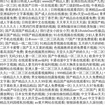
韩17c
|
最新日韩成人av电影
|
www国产精品人妻
|
亚洲自拍高清国产九色
品一区三区
|
欧美国产日韩一区在线观看
|
国产三级剧情av在线
|
午夜精品
频
|
香蕉婷婷久久久久久久久久久
|
日韩视频在线观看四区
|
亚洲精品av
亚洲福利中文字幕视频
|
国产成人自拍在线播放
|
亚洲v天堂va在线av
|
青
线观看免费
|
亚洲综合精品天堂丁香芒果
|
国产精品自在线观看免费
|
亚洲
成人字幕在线
|
日韩亚洲中文在线视频
|
天天草天天日天天舔
|
亚洲国产精
久久久久久
|
大黑鸡巴性爱激情的视频
|
亚洲制服丝袜日韩欧美制服
|
9
区
|
国产高清国产精品成人
|
强行进女小姪女小芳
|
欧美18vide0sex性极品
麻豆国产精品
|
99国产精品视频播放
|
91在线视频在线视频
|
少妇人妻系列
产手机在线观看
|
日本mm一区二区三区高清
|
77国产7资源免费观看
|
粗
区
|
国产精品一线二线三区
|
91精品推荐视频在线播放
|
五月婷六月婷婷欧
二区不卡蜜臀
|
国产又大又黄的视频
|
色视频教师老师免费看片视频
|
污污
看高清国产免费
|
黄色的视频黑丝网站
|
天堂久久国产婷婷久久
|
一区二区
放97
|
无码少妇人妻一区二区3D
|
国产午夜精品一区二区久久
|
欧美中文
二区三区四
|
在线观看深夜av福利
|
卡通动漫中文字幕在线观看
|
老司机免
码中文视频
|
精品人妻无码午夜福利视频
|
白丝大胸美女操批内射视频
|
p
频网站在线播放
|
亚洲人妻一区二区三区久久精品
|
91蜜桃精品久久久久
久久
|
一区二区三区在线观看视频网站
|
999精品欧美一区二区三区黑人
|
一级精品久久久蜜桃
|
男女啪啪自拍露脸视频
|
国产精品久久久久免费精
文字幕
|
国产精品久久久久久99亚洲
|
精品国产福利在线观看91
|
国产精品
文字幕欧美人妻精品精品
|
国产成人免费视频一区
|
久久97久久97免视看
|
美va国产综合定档
|
国产高清自拍夜夜骚
|
亚洲精品av一区二区国产
|
黄页
播放网址
|
日本女性黄色的视频
|
少妇偷拍偷拍精品视频
|
中文字幕av天天
片视频第一页
|
女人的天堂av在线播放
|
精品少妇人妻大乳av
|
中文字幕日
精品无码国模私拍视频
|
av黄片网站在线观看
|
狠狠躁夜夜躁久久躁别揉
|