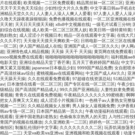
片在线观看
|
欧美视频一二三区免费观看
|
精品黑丝袜一区二区三区
|
亚洲
天天干天天色天天综合
|
少妇性l交大片久久免费
|
中文字幕日韩av手机在
洲精品天堂久久久
|
人人妻人人澡人人爽人人爱看
|
97人妻人人爱人人澡
久噜天天躁夜夜躁狠狠躁
|
免费色播视频在线观看
|
一区二区亚洲视频在
天天射
|
天天日天天摸天天碰
|
x8x8中文视频在线
|
一级毛片试看三分钟
|
妇综合在线视频
|
成人欧美一区二区三区黑人妖
|
欧美日韩一级特黄特黄
|
熟妇熟女
|
成人涩涩小片视频日本
|
精品一区在线观看中文字幕
|
在线大尺
久久久不打
|
天天做天天摸天天爽欧美一区
|
日韩电影一区二区三区在线
一区二区
|
伊人国产精品成人在线
|
亚洲国产成人一区二区久久久
|
伊人网
超
|
亚洲情色成人精品视频
|
天天操 天天干 天天搞
|
黄页网在线免费观看
|
xxoo视频免费在线观看
|
啪啪啪啪啪啪啪啪啪啪啪啪啪啪片
|
福利视频ae
电影天堂
|
亚洲综合精品天堂丁香芒果
|
五月天丁香婷婷国产精品
|
中文字
爽又紧又湿视频
|
japanese日本极品少妇
|
9999国产精品免费
|
女自慰喷水
产高清丝袜av综合
|
蜜桃视频av在线观看网站
|
中文国产成人AⅤ久久
|
亚
天天舔天天操
|
久久在线观看免费观看
|
97超碰在线资源总站
|
51精品国产
av
|
日本激情在线看一区二区三区
|
国产专区在线一区二区三区
|
午夜少妇
级精品
|
国产高清国产精品成人
|
99久久国产亚洲精品
|
人妻性奴隶免费观
看视频
|
青青久在线观看免费视频
|
午夜精品久久久久久久99蜜桃夜
|
啊啊
把女人弄爽又大又粗
|
成人涩涩小片视频日本
|
一色桃子av人妻熟女完整
视频一二三区
|
久久精品视频女人按摩
|
男人操女人逼视频免费
|
大伊香蕉
韩av专场一区二区
|
日本国产精品第一页久久
|
午夜动漫福利在线观看
|
日
线观看
|
亚洲中国老熟妇老熟女
|
色偷偷东京热男人的天堂
|
人与性口牲恔
青国产的视频在线播放
|
久久亚洲欧美一二三区
|
婷婷色一区二区三区
|
中
偷拍区
|
制服乱伦强奸中文字幕
|
久久久久久久久久二区
|
玩弄饥渴放荡美
精品一二三
|
天堂va欧美ⅴa亚洲va
|
亚洲视频和欧美视频在线观看
|
动漫