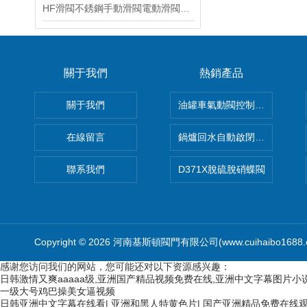
HF滑閥不銹鋼手動滑閥電動滑閥的特點
關于我們
熱銷產品
關于我們
油罐車氣動閥控制氣動組合開關
在線留言
鍋爐回水自動啟閉閥KTH41X
聯系我們
D371X脫硫脫硝蝶閥
Copyright © 2026 河南基斯頓閥門有限公司(www.cuihaibo168
感谢您访问我们的网站，您可能还对以下资源感兴趣：
日韩激情又爽aaaaa级,亚洲国产精品视频免费在线,亚洲中文字幕图片小
一级大号鸡巴操美女逼视频
日韩亚洲中文字幕在线看
|
亚洲和黑人特黄色片
|
国产亚洲精品免费在线