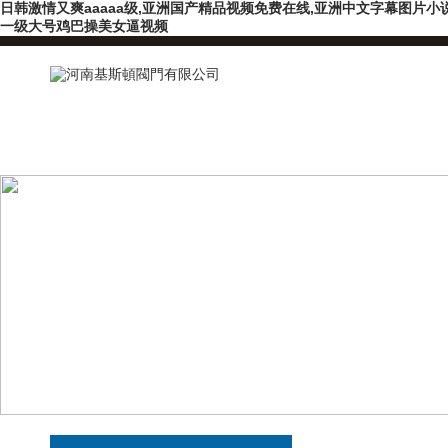
日韩激情又爽aaaaa级,亚洲国产精品视频免费在线,亚洲中文字幕图片小
一级大号鸡巴操美女逼视频