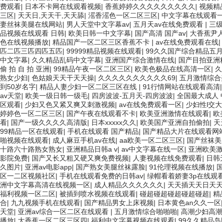
费观看
|
日本不卡网在线观看视频
|
香蕉婷婷久久久久久久久久久
|
视频精
三区
|
天天日,天天干,天天舔
|
滛香滛色一区二区三区
|
中文字幕在线观看
妻丝袜美腿在线网站
|
男人天堂中文字幕av
|
五月天av在线免费观看
|
三
品视频在线观看 日韩
|
欧美日韩一中文字幕
|
国产高清 国产av
|
大香蕉尹
色在线视频播放
|
精品国产一区二区三区香蕉不卡
|
av在线免费观看在线
匹二匹三匹四匹五匹
|
99999精品视频在线观看
|
99久久国产综合精品五
中文字幕
|
久久精品乱码中文字幕
|
亚洲国产综合激情在线
|
国产目拍亚洲
偷 拍 自 拍 亚洲
|
99精品午夜一区二区三区
|
欧美色极品在线高清一区
|
久
熟女少妇
|
色姑娘天天干天天操
|
久久久久久久久久久久69
|
五月激情综合
到50岁名字
|
精品人妻少妇一区二区三区在线
|
91行情网站在线观看高清
av天堂
|
欧美一级日韩一级毛
|
四房波波-五月天-四房波波
|
全国最大成人
区观看
|
少妇又色又紧又爽又刺激视频
|
av在线免费观看一区
|
少妇性l交
婷婷色一区二区三区
|
国产午夜在线观看不卡
|
欧美亚洲激情在线观看
|
欧
看
|
国产一级久久久久高清版
|
日本xxxxx久久
|
欧美国产亚洲自拍偷拍
|
天
99精品一区在线观看
|
手机在线观看 国产精品
|
国产精品大片在线观看网
啪视频在线观看
|
成人麻豆手机av在线
|
aa欧美一区二区三区
|
国产丝袜美
十路六十路熟女熟女
|
亚洲精品日韩a v
|
av中文字幕在线一区
|
亚洲欧美
影院免费
|
国产又长又粗又硬又爽免费视频
|
人妻视频在线免费观看
|
日韩
久图片
|
亚洲av电影app
|
国产熟女美腿丝袜露脸
|
91伦理视频在线播放
|
区一二区视频社区
|
手机在线观看免费的日韩av
|
绿帽看着娇妻3p在线观
洲中文字幕高清在线视频一区
|
成人精品久久久久久久
|
天天插天天日天
福利视频一区二区
|
被插到喷水视频在线观看
|
碰超碰超碰超碰超碰超
|
精
合
|
九九视频手机在线观看
|
国产精品男女上床视频
|
日本黄色an久久一区
天堂
|
亚洲av综合一区二区在线观看
|
五月激情综合啪啪啪
|
高潮少妇高潮
播放
|
大香蕉一区二区三区四
|
福利中文字幕视频在线观看
|
99久久精品