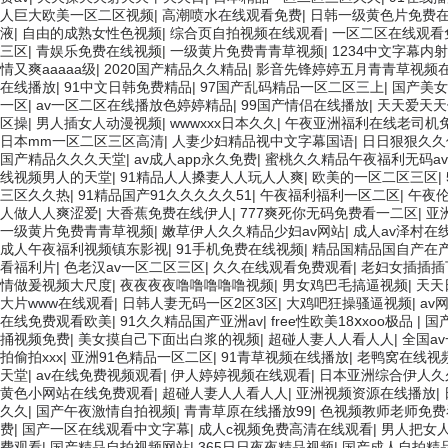
人巨大欧美一区二区视频
|
高潮喷水在线观看免费
|
日韩一级黄色片免费
液
|
自由的成熟女性色视频
|
综合页自拍视频在线观看
|
一区二区在线观看
三区
|
青娱乐免费在线视频
|
一级黄片免费青青草视频
|
1234中文字幕内
情又爽aaaaa级
|
2020国产精品久久精品
|
影音先锋婷婷五月青青草视频
在线播放
|
91中文日韩免费精品
|
97国产乱码精品一区二区三上
|
国产美女
一区
|
av一区二区在线播放色婷婷精品
|
99国产情侣在线播放
|
天天爱天天
区操
|
男人插女人动漫视频
|
wwwxxx日本久久
|
午夜亚洲福利在线老司机
日本mm一区二区三区高清
|
人妻少妇精品视中文字幕国语
|
日日狠狠久久
国产精品久久久天堂
|
av成人app永久免费
|
蜜桃久久精品午夜福利无码av
线视频男人的天堂
|
91精品人人搡妻人人玩人人爽
|
欧美的一区二区三区
|
三区久久热
|
91精品国产91久久久久久51
|
午夜福利福利一区二区
|
午夜
人做人人爽涩爱
|
大香蕉免费在线伊人
|
777爽死你无码免费看一二区
|
亚
一级黄片免费青青草视频
|
嫩草伊人久久精品少妇av网站
|
成人av泽村在
成人午夜福利视频镇东影视
|
91手机免费在线视频
|
精品国精品国自产在
看福利片
|
色老汉av一区二区三区
|
久久在线观看免费观看
|
老妇女插插插
情做爰视频大尺度
|
夜夜夜夜噜噜噜噜噜视频
|
男女鸡巴毛搞逼视频
|
天天
大片www在线观看
|
日韩人妻无码一区2区3区
|
大鸡吧狂操骚逼视频
|
av
在线免费观看欧美
|
91久久精品国产亚洲av
|
free性欧美18ⅹxoo极品
|
国
捅视频免费
|
美女摸自己下面出白浆的视频
|
超碰人妻人人看人人
|
全国a
拍偷拍xxx
|
亚洲91色精品一区二区
|
91青草视频在线播放
|
老鸭窝在线视
天堂
|
av在线免费视频观看
|
伊人婷婷视频在线观看
|
日本亚洲综合伊人久
黄色小网站在线免费观看
|
超碰人妻人人看人人
|
亚洲视频资源在线播放
|
久久
|
国产午夜激情自拍视频
|
青青草原在线播放99
|
色视频教师老师免费
费
|
国产一区在线观看中文字幕
|
成人c视频免费高清在线观看
|
男人把女
费观看
|
国产精品自拍视频网站
|
365日日夜夜精品视频
|
国产成人自拍精