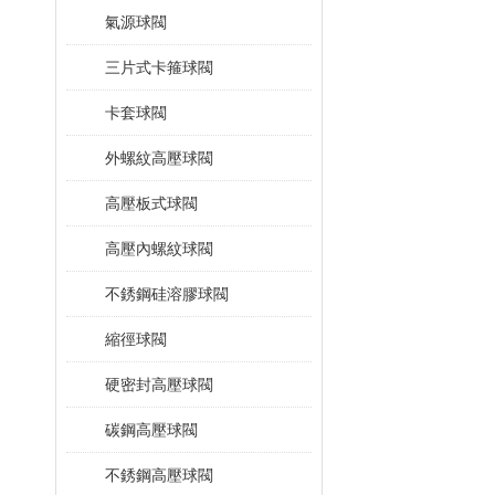
氣源球閥
三片式卡箍球閥
卡套球閥
外螺紋高壓球閥
高壓板式球閥
高壓內螺紋球閥
不銹鋼硅溶膠球閥
縮徑球閥
硬密封高壓球閥
碳鋼高壓球閥
不銹鋼高壓球閥