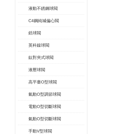
液動不銹鋼球閥
C4鋼純堿偏心閥
鋯球閥
英科鎳球閥
鈦對夾式球閥
液壓球閥
高平臺O型球閥
氣動O型調節球閥
電動O型切斷球閥
氣動O型切斷球閥
手動V型球閥