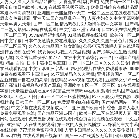
人妻人人澡人人爽精品萌萝社
|
大香蕉在线福利导航
|
免费在线一区二区
网友自拍日韩欧美少妇3
|
在线观看视频亚洲97
|
欧美日韩综合在线精品观
本道不卡高清视频
|
亚洲国产长腿丝袜av天堂
|
一区二区三区在线观看视
频永久免费观看
|
亚洲天堂国产精品乱伦一区
|
人妻少妇久久中文字幕密
天堂av男人天堂
|
国产一区二区精品调教
|
成人激情午夜中文字幕
|
国产精
二三熟女熟妇av网站在线观看
|
中文字幕亚洲字幕hd
|
日本欧美在线免费
一区二区三区
|
99via精品福利影视
|
91激情视频在线视频
|
欧美的一区二
网中文字幕
|
日本午夜激情免费在线电影
|
久久久久久久国产黄色片
|
熟女
一区二区三区
|
久久久久精品国产熟女影院
|
公侵犯玩弄熟睡人妻在线观
洲精品视频在线99
|
我要你大几吧进入穴里视频
|
国产成年人性生活视频
|
彩无遮
|
久久古典武侠第1页777
|
亚洲中文字幕综合av一区
|
亚洲国产精
频 精品 自拍
|
日本丰满少妇毛茸茸
|
国产一区二区三区久久久久妇女
|
青
在线观看视频
|
中文字幕亚洲字幕hd
|
内地伦理片在线免费观看播放
|
99
免费在线观看不卡高清av
|
69亚洲精品久久久蜜桃
|
亚洲经典国产一区二
品丝袜国产自在线拍高清
|
蜜桃精品www视频在线观看
|
亚洲熟女少妇一
国产高清精品福利私拍国产写真
|
亚洲欧美专区一区二区三区
|
91在线观
字幕
|
天堂最新在线社区av
|
武藤兰无高清码av在线刚观看
|
无码国产在线
2023天天色天天操
|
julia一区二区三区蜜桃视频
|
欧亚人屁股眼交视频
|
嗯
频精品
|
日韩国产一区二区av
|
免费观看的a在线观看
|
国产精品网站一区
专区
|
中文字幕在线观看视频成人91
|
亚洲国产欧美日韩综合
|
漂亮人妻
免费免费观看在线
|
国产精品亚洲av国产
|
欧美一区二区在线视频人妻
|
亚
网站在线观看
|
免费色播视频在线观看
|
综合页自拍视频在线观看
|
中文亚
品
|
亚洲成年人在线免费观看
|
第一次的人妻在线播放
|
av好看的中文字幕
在线观看
|
777米奇色狠狠俺去啊
|
人妻少妇精品久久久久久天美传媒
|
国
幕 av 在线
|
在线观看国产视频97
|
国产一区在线播放无遮挡
|
偷玩朋友熟