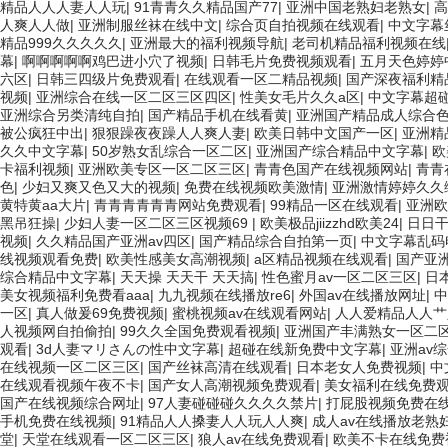
精品人人人妻人人玩
|
91青青久久精品国产77
|
亚洲中国老熟妇老熟女
|
高
人爽人人做
|
亚洲制服丝袜在线中文
|
综合页自拍视频在线观看
|
中文字幕
精品999久久久久久
|
亚洲最大的福利视频导航
|
老司机精品福利视频在线
幕
|
啊啊啊啊啊鸡巴进小穴了视频
|
日韩毛片免费视频观看
|
五月天色婷婷
六区
|
日韩三四级片免费观看
|
在线观看一区二精品视频
|
国产深夜福利精
视频
|
亚洲综合在线一区二区三区四区
|
性美女毛片久久a区
|
中文字幕超碰
亚洲综合另类清纯自拍
|
国产精品手机在线看黄
|
亚洲国产精品成人综合
被公疯狂中出
|
狠狠躁夜夜躁人人爽人妻
|
欧美日韩中文国产一区
|
亚洲精
久久中文字幕
|
50岁熟女乱综合一区二区
|
亚洲国产综合精品中文字幕
|
欧
卡福利视频
|
亚洲欧美专区一区二区三区
|
青青色国产在线视频网站
|
青青
色
|
少妇又爽又色又大的视频
|
免费在线视频欧美激情
|
亚洲激情婷婷久久
黄特黄aa大片
|
青青青青青青网站免费观看
|
99精品一区在线观看
|
亚洲欧
黑吊狂操
|
少妇人妻一区二区三区视频69
|
欧美极品jiizzhd欧美24
|
日日
视频
|
久久精品国产亚洲av四区
|
国产精品综合自拍第一页
|
中文字幕乱码
线视频观看免费
|
欧美性感美女高潮视频
|
a区精品视频在线观看
|
国产亚洲
综合精品中文字幕
|
天天操 天天干 天天搞
|
性色蜜月av一区二区三区
|
日本
美女视频福利免费看aaa
|
九九视频在线播放re6
|
外国av在线播放网址
|
中
一区
|
真人做爰69免费视频
|
蜜桃视频av在线观看网站
|
人人爱精品人人艹
人视频网自拍偷拍
|
99久久全国免费观看视频
|
亚洲国产丰满熟女一区二
观看
|
3d人妻マリさんの性中文字幕
|
超碰在线新免费中文字幕
|
亚洲av
在线视频一区二区三区
|
国产丝袜高清在线观看
|
日本老女人免费视频
|
中
在线观看视频午夜不卡
|
国产女人高潮视频免费观看
|
美女福利在线免费
国产在线视频综合网址
|
97人妻碰碰碰久久久久禁片
|
打屁股视频免费在
手机免费在线视频
|
91精品人人搡妻人人玩人人爽
|
成人av在线播放老熟
堂
|
天堂在线观看一区二区三区
|
狼人av在线免费观看
|
欧美不卡在线免费