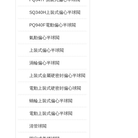
SQ340H上裝式偏心半球閥
PQ940F電動偏心半球閥
氣動偏心半球閥
上裝式偏心半球閥
渦輪偏心半球閥
上裝式金屬硬密封偏心半球閥
電動上裝式硬密封偏心球閥
蝸輪上裝式偏心半球閥
電動上裝式偏心半球閥
清管球閥