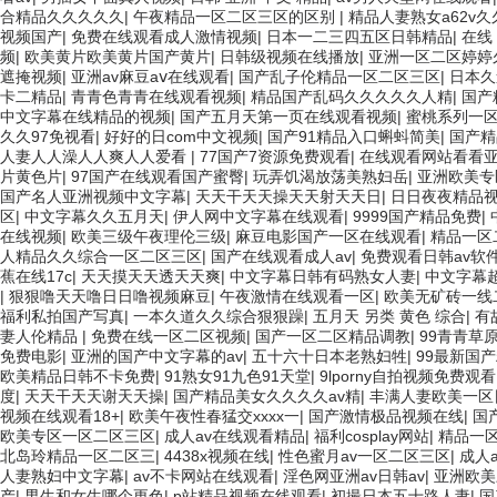
合精品久久久久久
|
午夜精品一区二区三区的区别
|
精品人妻熟女a62v久
视频国产
|
免费在线观看成人激情视频
|
日本一二三四五区日韩精品
|
在线
频
|
欧美黄片欧美黄片国产黄片
|
日韩级视频在线播放
|
亚洲一区二区婷婷
遮掩视频
|
亚洲av麻豆aⅴ在线观看
|
国产乱子伦精品一区二区三区
|
日本久
卡二精品
|
青青色青青在线观看视频
|
精品国产乱码久久久久久人精
|
国产
中文字幕在线精品的视频
|
国产五月天第一页在线观看视频
|
蜜桃系列一
久久97免视看
|
好好的日com中文视频
|
国产91精品入口蝌蚪简美
|
国产精
人妻人人澡人人爽人人爱看
|
77国产7资源免费观看
|
在线观看网站看看
片黄色片
|
97国产在线观看国产蜜臀
|
玩弄饥渴放荡美熟妇岳
|
亚洲欧美专
国产名人亚洲视频中文字幕
|
天天干天天操天天射天天日
|
日日夜夜精品
区
|
中文字幕久久五月天
|
伊人网中文字幕在线观看
|
9999国产精品免费
|
在线视频
|
欧美三级午夜理伦三级
|
麻豆电影国产一区在线观看
|
精品一区
人精品久久综合一区二区三区
|
国产在线观看成人av
|
免费观看日韩av软
蕉在线17c
|
天天摸天天透天天爽
|
中文字幕日韩有码熟女人妻
|
中文字幕超
|
狠狠噜天天噜日日噜视频麻豆
|
午夜激情在线观看一区
|
欧美无矿砖一线
福利私拍国产写真
|
一本久道久久综合狠狠躁
|
五月天 另类 黄色 综合
|
有
妻人伦精品
|
免费在线一区二区视频
|
国产一区二区精品调教
|
99青青草
免费电影
|
亚洲的国产中文字幕的av
|
五十六十日本老熟妇牲
|
99最新国
欧美精品日韩不卡免费
|
91熟女91九色91天堂
|
9lporny自拍视频免费观看
度
|
天天干天天谢天天操
|
国产精品美女久久久久av精
|
丰满人妻欧美一区
视频在线观看18+
|
欧美午夜性春猛交xxxx一
|
国产激情极品视频在线
|
国
欧美专区一区二区三区
|
成人av在线观看精品
|
福利cosplay网站
|
精品一
北岛玲精品一区二区三
|
4438x视频在线
|
性色蜜月av一区二区三区
|
成人
人妻熟妇中文字幕
|
av不卡网站在线观看
|
淫色网亚洲av日韩av
|
亚洲欧美
产
|
男生和女生哪个更色
|
p站精品视频在线观看
|
初撮日本五十路人妻
|
国