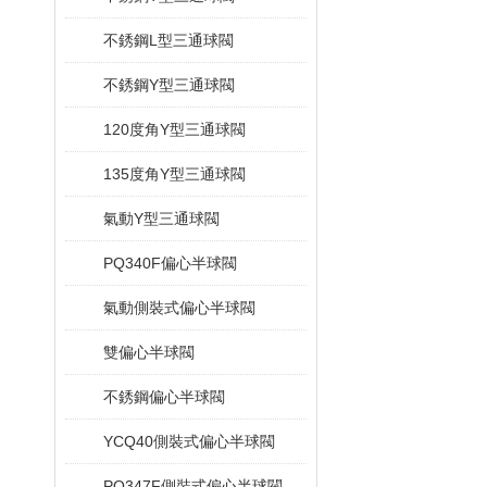
不銹鋼L型三通球閥
不銹鋼Y型三通球閥
120度角Y型三通球閥
135度角Y型三通球閥
氣動Y型三通球閥
PQ340F偏心半球閥
氣動側裝式偏心半球閥
雙偏心半球閥
不銹鋼偏心半球閥
YCQ40側裝式偏心半球閥
PQ347F側裝式偏心半球閥