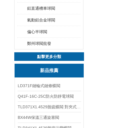
鋁直通槽車球閥
氣動鋁合金球閥
偏心半球閥
鄭州球閥批發
點擊更多分類
新品推薦
LD371F鏈輪式鏈條蝶閥
Q41F-16C-25C防火防靜電球閥
TLD371X1.4529脫硫蝶閥 對夾式蝶閥
BX44W保溫三通旋塞閥