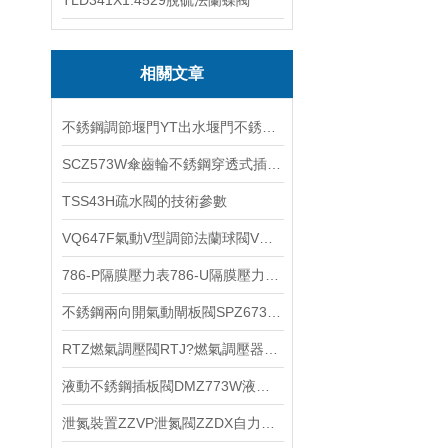
TLD341X1.4529脫硫法蘭蝶閥
相關文章
不銹鋼調節堰門YT出水堰門不銹鋼下開式閘門安裝注意事項
SCZ573W傘齒輪不銹鋼穿透式插板閥SCZ573F傘齒輪不銹鋼穿透式刀閘閥產品優點
TSS43H疏水閥的技術參數
VQ647F氣動V型調節法蘭球閥VQ647W氣動不銹鋼V形球閥VQ647Y的技術參數
786-P隔膜壓力表786-U隔膜壓力表UPVC全塑隔膜壓力表LGLTXT的適用場合
不銹鋼兩向開氣動閘板閥SPZ673W-10P雙氣缸不銹鋼氣動插板閥的產品參數
RTZ燃氣調壓閥RTJ?燃氣調壓器的性能特點
液動不銹鋼插板閥DMZ773W液動刀型閘閥DMZ773Y液動閘板閥主要外形連接尺寸
泄氮裝置ZZVP泄氮閥ZZDX自力式泄氮閥帶指揮器自力式微壓調節閥特點