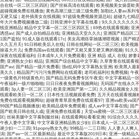
合在线一区二区三区四区
|
国产丝袜高清在线观看
|
欧美视频美女操蛋欧
超碰视频免费在线播放
|
黄色高潮三级三级三级免费
|
加勒比人妻av系列
又硬又猛
|
老外插美女在线视频
|
97超级免费视频资源总站
|
超碰九七精
年大片免费视频播放二级
|
日韩亚洲中文字幕在线看
|
9久久久久久久久
线亚洲精品
|
精品中文字幕一区二区三区四区五
|
69热在线观看视频
|
亚
诱惑av
|
国产成人自拍精品在线
|
亚洲精品天堂久久久
|
亚洲国产精品区二
1国产盗拍
|
91成人版在线观看17c
|
美女高潮痉挛抽搐潮喷视频
|
国产精
久久五月天
|
91日韩欧美后入在线
|
日韩在线网站一区二区三区
|
欧美视频
操逼大片儿
|
免费岛国av在线观看
|
国产又粗又黄又硬又爽的视频
|
91久
深夜在线观看福利
|
日本成年人大片免费观看
|
亚洲 精品 成人 在线
|
娇妻
费
|
亚洲熟女少妇 精品
|
亚洲国产综合精品中文字幕
|
久草青青在线观看视
国产av
|
国产精品一级片免费看
|
强d乱码中文字幕熟女亚洲
|
欧美黑人最
美久久
|
精品国产污污污免费网站在线观看
|
老司机福利社免费视频
|
午
一级黄色片特级黄色片
|
国产精品无码免费专区午夜党
|
中文字幕精品一
午夜福利一级片啪啪啪
|
日日日夜夜免费看视频网站
|
无码国产在线永久
观看
|
3p人妻一区二区三区
|
欧美亚洲国产第一二区
|
久久精品视频女人按
线观看欧美日一区二区
|
日本性生活视频观看免费
|
五月天在线观看视频
免费在线观看视频网站
|
超碰青青草原免费在线观看97
|
亚洲va欧美va
99国产精品视频播放
|
欧美精品成年免费观看
|
成人av中文字幕在线
|
国产
国产欧美日韩在线人成
|
亚洲免费在线观看,
|
天堂va蜜桃一区二区三区漫
区
|
丝袜美腿中文字幕制服丝袜
|
在线观看网站看看亚洲
|
91综合久久久
午夜人妻中文字幕
|
中文字幕亚洲精品熟女少妇
|
日本成人一区二区三区
谢少妇一二三四
|
91popny熟女九色
|
99精品一二三日韩
|
人人妻人人爽人
演
|
国产av一区二区最新精品
|
最近中文字幕版2019日本
|
亚洲一级精品