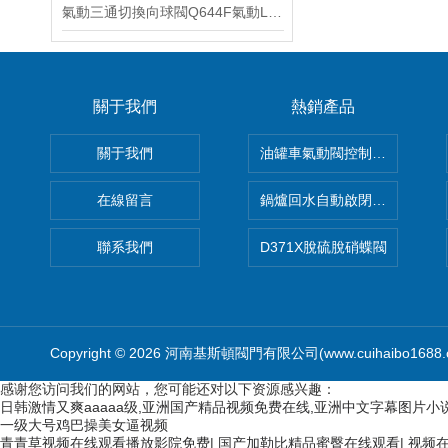
氣動三通切換向球閥Q644F氣動L型三通球閥的結構特點及用途
關于我們
熱銷產品
關于我們
油罐車氣動閥控制氣動組合開關
在線留言
鍋爐回水自動啟閉閥KTH41X
聯系我們
D371X脫硫脫硝蝶閥
Copyright © 2026 河南基斯頓閥門有限公司(www.cuihaibo168
感谢您访问我们的网站，您可能还对以下资源感兴趣：
日韩激情又爽aaaaa级,亚洲国产精品视频免费在线,亚洲中文字幕图片小
一级大号鸡巴操美女逼视频
青青草视频在线观看播放影院免费
|
国产加勒比精品蜜臀在线观看
|
视频