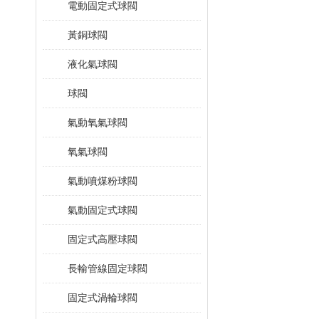
電動固定式球閥
黃銅球閥
液化氣球閥
球閥
氣動氧氣球閥
氧氣球閥
氣動噴煤粉球閥
氣動固定式球閥
固定式高壓球閥
長輸管線固定球閥
固定式渦輪球閥