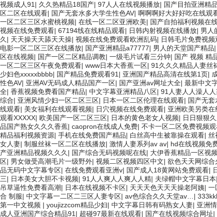
视频成人91
|
久久热精品18国产
|
97人人在线视频播放
|
国产目拍亚洲精
区二区在线观看
|
国产无套水多大学生性色AV
|
啊啊啊好大好好吃在线观
一区二区三区水蜜桃视频
|
在线一区二区亚洲欧美
|
国产自拍福利视频在
视频在线免费观看
|
67194线在线精品观看
|
日韩内射视频在线播放
|
男人
久
|
天天操天天舔天天操
|
视频在线免费观看欧洲乱码
|
日韩毛片免费视频
电影一区二区三区在线播放
|
国产亚洲精品a77777
|
男人的天堂国产精品
区在线视频
|
国产一区二区精品调教
|
一级毛片试看三分钟
|
国产 视频 精
一区二区三区午夜免费观看
|
www日本大香蕉一区
|
91久久久精品人妻丝
少妇色xxxxxbbbb
|
国产精品免费观看91
|
亚洲国产精品高清在线第1页
|
性色AV
|
亚洲AV无码成人精品国产一区
|
国产亚洲av网址大全
|
最新中文字
全
|
香蕉视频免费看国产精品
|
中文字幕亚洲精品八区
|
91人妻人人澡人
综合
|
亚洲风情少妇一区二区三区
|
日本一区二区伦理在线观看
|
国产无套
线观看
|
美女福利在线观看视频
|
日穴视频在线免费观看
|
亚洲欧美另类在
观看XXXXX
|
欧美国产一区二区三区
|
日本的黄色老女人视频
|
日日狠狠久
品国产熟女久久久香蕉
|
caopron在线成人免费
|
不卡一区二区免费视频观
精品福利视频资源
|
手机在线免费国产精品
|
白丝高中生被靠操在观看
|
丝
女人妻
|
制服丝袜一区二区在线播放
|
激情人妻系列av av
|
hd在线视频免
产亚洲精品视频久久久
|
国产综合无码视频呢在线
|
大伊香蕉精品一区视
区
|
男女做受高潮毛片一级野外
|
视频二区视频四区中文
|
欲色天天网综合
品无码中文字幕专区
|
在线免费观看亚洲v
|
国产成人18黄网站免费观看
|
三
|
日本美女大胆不卡视频
|
91人人爽人人爽人人精
|
夫绿帽中文字幕日本
吊草逼性免费看高潮
|
日本在线视频不卡区
|
天天天色天天天操老阿姨
|
一
合 制服
|
中文字幕一二区二三区人妻专区
|
av色综合久久天堂av…
|
333k
第一中文视频
|
youjizzcom精品少妇
|
中文字幕日韩有码熟女人妻
|
亚洲情
成人亚洲国产综合精品91
|
超碰97最新在线观看
|
国产在线视频综合网址
|