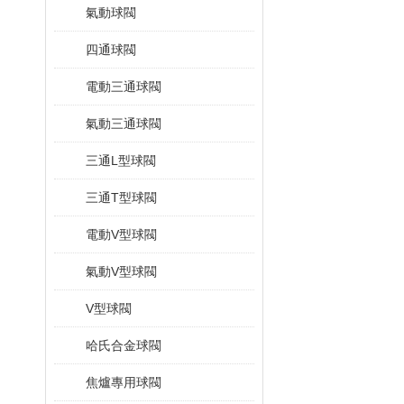
氣動球閥
四通球閥
電動三通球閥
氣動三通球閥
三通L型球閥
三通T型球閥
電動V型球閥
氣動V型球閥
V型球閥
哈氏合金球閥
焦爐專用球閥