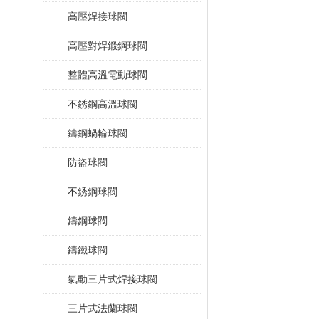
高壓焊接球閥
高壓對焊鍛鋼球閥
整體高溫電動球閥
不銹鋼高溫球閥
鑄鋼蝸輪球閥
防盜球閥
不銹鋼球閥
鑄鋼球閥
鑄鐵球閥
氣動三片式焊接球閥
三片式法蘭球閥