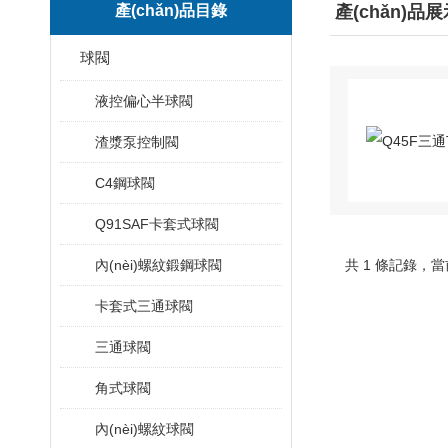
產(chǎn)品目錄
產(chǎn)品
球閥
液控偏心半球閥
渣漿泵控制閥
C4鋼球閥
Q91SAF卡套式球閥
內(nèi)螺紋鍛鋼球閥
共 1 條記錄，當前
卡套式三通球閥
三通球閥
角式球閥
內(nèi)螺紋球閥