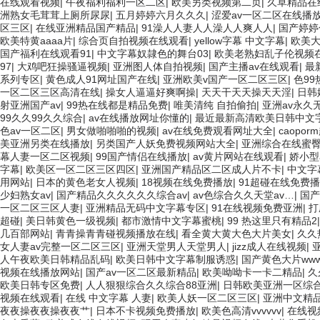
在线观看视频
|
午夜福利福利一区二区
|
欧美另类视频第二页
|
久草精品在
洲熟女毛茸茸上厕所尿尿
|
五月婷婷六月久久久
|
涩爱av一区二区在线播
区三区
|
在线亚洲精品国产精品
|
91澡人人妻人人澡人人爽人人
|
国产婷婷
欧美特黄aaaa片
|
综合页自拍视频在线观看
|
yellow字幕 中文字幕
|
欧美
国产福利在线观看91
|
中文字幕奴隷色的舞台03
|
欧美老熟妇乱子伦视频
97
|
大鸡吧狂操骚逼视频
|
亚洲图人体自拍视频
|
国产主播av在线观看
|
最
系列专区
|
黄色成人91网址国产在线
|
亚洲欧美v国产一区二区三区
|
色99
一区二区三区高清在线
|
操女人逼逼好爽啊操
|
天天干天天操天天淫
|
日韩
射亚洲国产av
|
99热在线都是精品免费
|
唯美清纯 自拍偷拍
|
亚洲av永久
99久久99久久综合
|
av在线播放网址你懂的
|
最近最新高清欧美日韩中文
色av一区二区
|
男女做啪啪啪的视频
|
av在线免费观看网址大全
|
caopor
美亚洲另类在线播放
|
另类国产人妖免费视频网站大全
|
亚洲综合在线蜜臀
幕人妻一区二区视频
|
99国产情侣在线播放
|
av黄片网站在线观看
|
娇小型
字幕
|
欧美区一区二区三区四区
|
亚洲国产精品区二区成人片不卡
|
中文字
用网站
|
日本的黄色老女人视频
|
18视频在线免费播放
|
91超碰在线免费
少妇熟女av
|
国产精品久久久久久久综合av
|
av色综合久久天堂av…
|
国产
一区二区三区人妻
|
亚洲精品无码中文字幕专区
|
91在线视频免费亚洲
|
打
超碰
|
美日韩黄色一级视频
|
都市激情中文字幕蜜桃
|
99 热这里只有精品2
几百部网站
|
青青操青青碰视频播放在线
|
看全黄大黄大色大片美女
|
久久
女人妻av完整一区二区三区
|
亚洲天堂男人天堂男人
|
jizz成人在线视频
|
人午夜欧美日韩精品乱码
|
欧美日韩中文字幕制服诱惑
|
国产黄色大片ww
视频在线播放网站
|
国产av一区二区最新精品
|
欧美呦呦卡一卡二精品
|
久
欧美日韩专区免费
|
人人狠狠综合久久综合88亚洲
|
日韩欧美亚洲一区综
视频在线观看
|
在线 中文字幕 人妻
|
欧美人妖一区二区三区
|
亚洲中文精
夜夜操夜夜操夜夜艹
|
日本不卡视频免费播放
|
欧美色高清vvvvvv
|
在线视