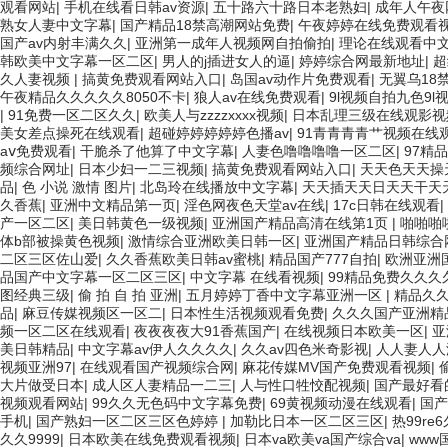
观看网站
|
手机在线看日韩av资源
|
五十路六十路日本老熟妇
|
成年人午夜
熟女人妻中文字幕
|
国产精品18禁高潮网站免费
|
午夜婷婷在线免费观看
国产av内射丰满久久
|
亚洲第一成年人视频网自拍偷拍
|
理论在线观看中
韩欧美中文字幕一区二区
|
男人的j插进女人的逼
|
婷婷综合网最新地址
|
超
久人妻视频
|
搞黄免费观看网站入口
|
岛国av动作片免费观看
|
无翼乌18
午夜精品久久久久久8050不卡
|
狼人av在线免费观看
|
9l视频自拍九色9l
|
91免费一区二区久久
|
欧美人与zzzzxxxx视频
|
日本乱理三级在线观影视
美女差点操死在线观看
|
超碰婷婷婷婷婷色播av
|
91青青青青艹视频在线
aⅴ免费观看
|
干脆杀了他算了中文字幕
|
人妻色噜噜噜噜一区二区
|
97精
频综合网址
|
日本少妇一二三视频
|
搞黄免费观看网站入口
|
天天色天天操
品
|
色 小说 激情 图片
|
北岛玲在线播放中文字幕
|
天天插天天日天天干天
久香蕉
|
亚洲中文精品第一页
|
淫色网夜色天堂av在线
|
17c日韩在线观看
|
产一区二区
|
美日韩黄色一级视频
|
亚洲国产精品高清在线第1页
|
啪啪啪
体b部被操黄色视频
|
激情综合亚洲欧美日韩一区
|
亚洲国产精品日韩综合
二区三区佐山爱
|
久久香蕉欧美日韩av蜜桃
|
精品国产777自拍
|
欧洲亚洲
品国产中文字幕一区二区三区
|
中文字幕 在线看视频
|
99精品免费久久久
图经典三级
|
偷 拍 自 拍 亚洲
|
五月婷婷丁香中文字幕亚洲一区
|
精品久
品
|
麻豆传媒视频区一区二
|
日本性生活视频观看免费
|
久久久国产亚洲精
频一区二区在线观看
|
夜夜夜夜大91香蕉国产
|
在线视频日本欧美一区
|
亚
美日韩精品
|
中文字幕av伊人久久久久
|
久久av四色米奇影视
|
人人妻人人
视频亚洲97
|
在线观看国产视频综合网
|
麻花传媒MV国产免费观看视频
|
大片做受日本
|
成人区人妻精品一二三
|
人与性口牲恔配视频
|
国产最好看
视频观看网站
|
99久久无色码中文字幕免费
|
69黄视频动漫在线观看
|
国产
手机
|
国产熟妇一区二区三区色婷婷
|
加勒比日本一区二区三区
|
热99re
久久9999
|
日本欧美在线免费观看视频
|
日本va欧美va国产综合va
|
www