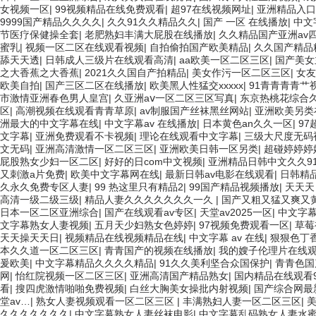
女视频一区
|
99视频精品在线免费观看
|
超97在线视频网址
|
亚洲精品入口
9999国产精品久久久久
|
久久91久久精品久久
|
国产 一区 在线播放
|
中文
节医疗保健操全套
|
老肥熟妇丰满大屁股在线播放
|
久久精品国产亚洲av
蜜乳
|
视频一区二区在线观看视频
|
自拍偷拍国产欧美精品
|
久久国产精品
舔天天透
|
日韩成人三级片在线观看高清
|
aa欧美一区二区三区
|
国产美女
之大香蕉之大香蕉
|
2021久久国自产拍精品
|
美女作污一区二区三区
|
女友
欧美自拍
|
国产三区二区在线播放
|
欧美黑人性猛交xxxxx
|
91青青青青艹
市激情亚洲春色男人皇宫
|
久亚洲aⅴ一区二区三区写真
|
东京热桃花综合
区
|
高潮视频在线观看青青草原
|
av制服国产丝袜黑丝网站
|
亚洲欧美另类
洲最大的中文字幕在线
|
中文字幕av 在线播放
|
日本黄色an久久一区
|
9
文字幕
|
亚洲免费观看不卡视频
|
理论在线观看中文字幕
|
三级大尺度无码
文无码
|
亚洲高清激情一区二区三区
|
亚洲欧美日韩一区另类
|
超碰婷婷婷
屁股熟女少妇一区二区
|
好好的日com中文视频
|
亚洲精品日韩中文久久9
又刺激a片免费
|
欧美中文字幕网在线
|
最新日韩av电影在线观看
|
日韩精
久永久免费专区人妻
|
99 热这里只有精品2
|
99国产精品视频播放
|
天天天
高清一级二级三级
|
精品人妻久久久久久久久一久
|
国产又粗又猛又爽又
日本一区二区亚洲综合
|
国产在线观看av专区
|
天堂av2025一区
|
中文字幕
文字幕熟女人妻视频
|
五月天少妇熟女色婷婷
|
97视频免费观看一区
|
草莓
天天操天天日
|
视频精品在线视频精品在线
|
中文字幕 av 在线
|
狠狠色丁
本久久道一区二区三区
|
青青国产的视频在线播放
|
我的嫂子伦理片在线
爰欧美
|
中文字幕精品久久久久精品
|
91久久美利坚合众国保护
|
青青色国
网
|
怡红院视频一区二区三区
|
亚洲高清国产精品熟女
|
国内精品在线观看9
看
|
搜四虎激情啪啪免费视频
|
白丝大胸美女操批内射视频
|
国产综合网最
堂av…
|
熟女人妻视频观看一区二区三区
|
丰满熟妇人妻一区二区三区
|
久久久久久久久
|
中文字幕熟女人妻丝袜电影
|
中文字幕乱码熟女人妻水