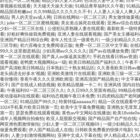
妇仑乱一区二区视频
|
精品少妇人妻大乳av
|
色综合人妻中文字幕
|
日本一
黄视频在线观看
|
天天碰天天操天天操
|
91精品青草福利久久午夜
|
91精
精品国语粉嫩av
|
久久99精品久久久久久久不卡
|
人人妻人人澡人人爽人
精品
|
男人的天堂av成人网
|
日韩在线网站一区二区三区
|
男女激情做爰视
久
|
julia一区二区三区蜜桃视频
|
美女差点操死在线观看
|
亚洲av综合在线
少妇一区二区三区在线
|
公侵犯玩弄熟睡人妻在线观看
|
最新欧美一级特
看
|
好粗好爽快操我免费视频
|
亚洲人妻在线观看视频
|
国产美女主播福利
亚洲国产精品日韩综合网
|
老年人性生活一级黄色片
|
一级少妇精品久久
三区导航
|
初六苏梅全文免费阅读正版
|
免费一区二区三区中文字幕
|
在线
99久久这里都是精品
|
少妇高潮av久久久久久
|
国产av在线播放免费
|
国产
浆一区二区在线观看
|
国产真人av操逼真实图片
|
手机在线看日韩av资源
|
观看视频
|
老鸭窝大视频网站a一级
|
欧美日韩精品国产福利久久
|
午夜不
国产高清欧美日韩精品
|
日本熟妇三十熟女精品区
|
久久香蕉欧美日韩av
老头插进去好多水'视频
|
亚洲欧美激情片在线观看
|
亚洲欧美三级一区二
毒你懂得
|
香蕉午夜久久久亚洲欧洲湿
|
亚洲高清国产精品熟女
|
中文字幕
区不
|
国产在线成人精选视频
|
欧美精品视频一卡二卡
|
亚洲风情 国内自拍
幕
|
午夜福利92一区二区三区久久
|
久久日99久久里面有精品
|
99精品在
夜动漫福利在线观看
|
福利动态视频午夜日本免费
|
91四虎精品国产老阿
一区二区
|
91精品国产99久久
|
特黄特猛aaaaaa片
|
精品一区在线观看中
1024手机看片欧美日韩第一页
|
欧美中文字幕免费视频
|
亚洲熟女毛茸茸
第一页
|
瑟瑟免费在线观看视频
|
黄色av中文网站在线播放
|
欧美18vide0
成年人视频网自拍偷拍
|
欧亚人屁股眼交视频
|
国产精品国产自产拍在线
|
网亚洲色图激情偷拍
|
少妇人妻一区二区三区视频69
|
一级少妇精品久久
做爰免费观看
|
伊人国产精品成人在线
|
日韩欧美免费看的惊悚片电影
|
9
莉奈
|
人妻少妇激情视频网站
|
亚洲中文成人字幕在线
|
伊人精品成人久久