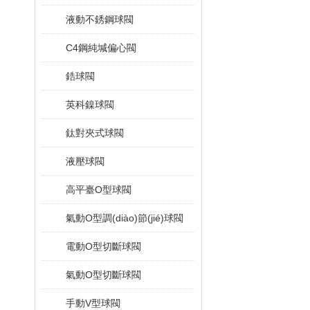
液動不銹鋼球閥
C4鋼純堿偏心閥
鋯球閥
英科鎳球閥
鈦對夾式球閥
液壓球閥
高平臺O型球閥
氣動O型調(diào)節(jié)球閥
電動O型切斷球閥
氣動O型切斷球閥
手動V型球閥