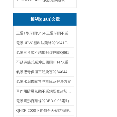
TLD341X1.4529脫硫法蘭蝶閥
相關(guān)文章
三通T型球閥Q45F三通球閥不銹鋼T型三通球閥主要零部件材料表
電動UPVC塑料法蘭球閥Q941F-10U電動UPVC球閥使用說明
氣動三片式不銹鋼對焊球閥Q661F防爆單作用氣動不銹鋼三片式球閥性能特點
不銹鋼蝶式緩沖止回閥HH47X重錘蝶形緩沖止回閥的主要特點
氣動瀝青保溫三通旋塞閥BX644W氣動瀝青三通閥的性能特點和工作原理
氣動水泥蝶閥常見故障及解決方案
單作用防爆氣動不銹鋼硬密封切斷球閥Q641H隔爆型氣動帶手輪球閥的特點
電動圓形百葉蝶閥DBD-0.05電動圓形百葉式通風調(diào)節(jié)蝶閥的特點
QHXF-2000不銹鋼全天候防凍呼吸閥的工作原理和特點