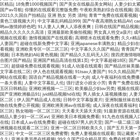
区精品
|
18免费1000视频国产
|
国产美女在线极品美女网站
|
人妻少妇太
国产av导航
|
你懂的在线观看完整版免费
|
午夜欧美熟妇综合在线视频
|
国
2021久久国自产拍精品
|
亚洲 熟女 另类 清纯
|
青青艹免费在线观看视频
|
黄色三级视频大片
|
中文字幕乱码精品999
|
国产午夜高潮熟女精品AV
|
c
哟av激情婷婷色吧
|
91人妻人人爽人人添夜夜爽
|
日韩在线国产精品视频
精品久久久久久久高清
|
亚洲最新欧美偷拍视频
|
男女真人牲交a伋片
|
成
视频在线观看
|
激情视频国产在线观看
|
高潮喷水在线观看免费
|
久久ri精
人妻国产
|
超碰在线新免费中文字幕
|
亚洲japanese丰满熟女
|
精品少妇在
看视频
|
亚洲欧美专区一区二区三区
|
中文字幕久久久国产精品
|
青青国产
视频
|
日本熟艳妇A站黄色视频
|
国产精品久久乱码无人区
|
搜四虎激情啪
合图片国产精品
|
亚洲国产精品高清在线第1页
|
中文字幕超碰18区
|
国产
二区
|
超级碰免费在线观看视频
|
91成人动漫在线观看
|
国产精品丝袜美腿
文字幕在线二区
|
伊人色在线观看视频
|
91tsav人妻国产
|
91久久精品国产
网站在线观看
|
国语自产精品视频在线看一大j8
|
成人午夜福利在线免费播
一条大香蕉
|
人妻中文字幕乱人伦
|
强行进女小姪女小芳
|
青青艹免费在线
五区日韩精品
|
亚洲欧洲视频一二三区
|
欧美极品少妇αv另类
|
视频在线观
国产亚洲欧洲极品91
|
jvid精品视频hd在线
|
男人插女人逼视频播放
|
人妻
区二区
|
伊人国产精品成人在线
|
日韩中文字幕版黄片
|
亚洲制服丝袜在线
物在线免费公开视频
|
亚洲欧洲美洲av在线影视
|
成人深夜在线观看福利
|
区三区
|
熟女啪啪一区二区三区
|
天天看天天舔天天摸
|
91最新资源在线观
精品人妻少妇一区二区aⅴ
|
亚洲欧美日本视频免费看
|
91九色在线视频入
在线
|
日本成人av在线免费看
|
超碰在线97男人的天堂
|
国产一级二级三级
洲视频在线观看二区三区
|
亚洲一区二区日韩欧美久久
|
国产五月天第一
区三区
|
中文一区二区三区免费蜜臀
|
免费人妻视频在线观看
|
我让藏獒×
久久
|
亚洲夫妻另类在线视频
|
99久久国产综合精品草原
|
免费在线观看成