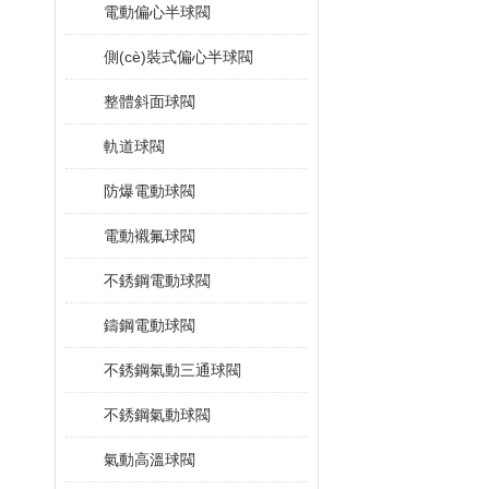
電動偏心半球閥
側(cè)裝式偏心半球閥
整體斜面球閥
軌道球閥
防爆電動球閥
電動襯氟球閥
不銹鋼電動球閥
鑄鋼電動球閥
不銹鋼氣動三通球閥
不銹鋼氣動球閥
氣動高溫球閥